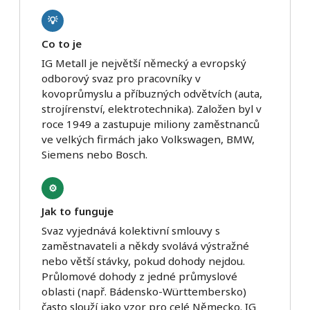
💡
Co to je
IG Metall je největší německý a evropský
odborový svaz pro pracovníky v
kovoprůmyslu a příbuzných odvětvích (auta,
strojírenství, elektrotechnika). Založen byl v
roce 1949 a zastupuje miliony zaměstnanců
ve velkých firmách jako Volkswagen, BMW,
Siemens nebo Bosch.
⚙️
Jak to funguje
Svaz vyjednává kolektivní smlouvy s
zaměstnavateli a někdy svolává výstražné
nebo větší stávky, pokud dohody nejdou.
Průlomové dohody z jedné průmyslové
oblasti (např. Bádensko-Württembersko)
často slouží jako vzor pro celé Německo. IG