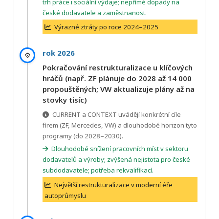
trh práce i sociální výdaje; nepřímé dopady na
české dodavatele a zaměstnanost.
Výrazné ztráty po roce 2024–2025
rok 2026
⚙️
Pokračování restrukturalizace u klíčových
hráčů (např. ZF plánuje do 2028 až 14 000
propouštěných; VW aktualizuje plány až na
stovky tisíc)
CURRENT a CONTEXT uvádějí konkrétní cíle
firem (ZF, Mercedes, VW) a dlouhodobé horizon tyto
programy (do 2028–2030).
Dlouhodobé snížení pracovních míst v sektoru
dodavatelů a výroby; zvýšená nejistota pro české
subdodavatele; potřeba rekvalifikací.
Největší restrukturalizace v moderní éře
autoprůmyslu