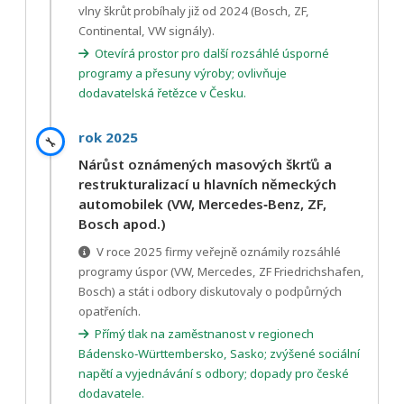
vlny škrůt probíhaly již od 2024 (Bosch, ZF,
Continental, VW signály).
Otevírá prostor pro další rozsáhlé úsporné
programy a přesuny výroby; ovlivňuje
dodavatelská řetězce v Česku.
rok 2025
🔧
Nárůst oznámených masových škrťů a
restrukturalizací u hlavních německých
automobilek (VW, Mercedes‑Benz, ZF,
Bosch apod.)
V roce 2025 firmy veřejně oznámily rozsáhlé
programy úspor (VW, Mercedes, ZF Friedrichshafen,
Bosch) a stát i odbory diskutovaly o podpůrných
opatřeních.
Přímý tlak na zaměstnanost v regionech
Bádensko‑Württembersko, Sasko; zvýšené sociální
napětí a vyjednávání s odbory; dopady pro české
dodavatele.