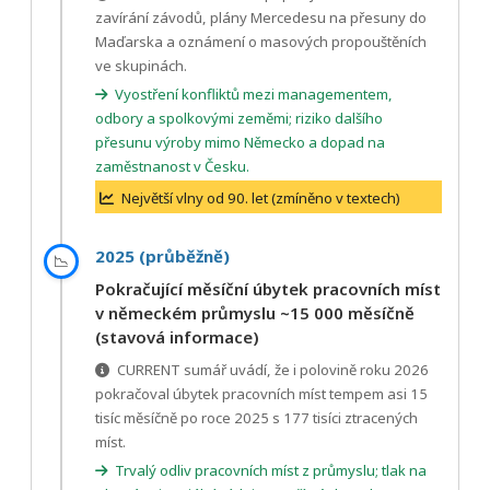
zavírání závodů, plány Mercedesu na přesuny do
Maďarska a oznámení o masových propouštěních
ve skupinách.
Vyostření konfliktů mezi managementem,
odbory a spolkovými zeměmi; riziko dalšího
přesunu výroby mimo Německo a dopad na
zaměstnanost v Česku.
Největší vlny od 90. let (zmíněno v textech)
2025 (průběžně)
📉
Pokračující měsíční úbytek pracovních míst
v německém průmyslu ~15 000 měsíčně
(stavová informace)
CURRENT sumář uvádí, že i polovině roku 2026
pokračoval úbytek pracovních míst tempem asi 15
tisíc měsíčně po roce 2025 s 177 tisíci ztracených
míst.
Trvalý odliv pracovních míst z průmyslu; tlak na