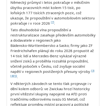
Německý průmysl i letos pokračuje v měsíčním
úbytku pracovních míst kolem 15 tisíc, po
loňských 177 tisících ztracených pozic, což
ukazuje, že propouštění v automobilovém sektoru
[7]
pokračuje i v roce 2026
.
Tato dlouhodobá vlna propouštění a
restrukturalizace zasahuje především automobilky
a dodavatele v regionech jako
Bádensko‑Württembersko a Sasko; firmy jako ZF
Friedrichshafen plánují do roku 2028 propustit až
14 tisíc lidí a Mercedes‑Benz vykázal výrazné
snížení zisků a proběhla rozsáhlá propouštění,
včetně poboček v Česku, což zvyšuje sociální
[3]
napětí v regionech postižených přesuny výroby
[4]
[5]
.
V některých závodech se tento tlak projevuje i v
dění kolem odborů: ve Zwickau hrozí historicky
první vítězství skupiny napojené na AfD proti
tradičnímu odborovému svazu IG Metall, což
reflektuje proměnu místní pracovní a politické