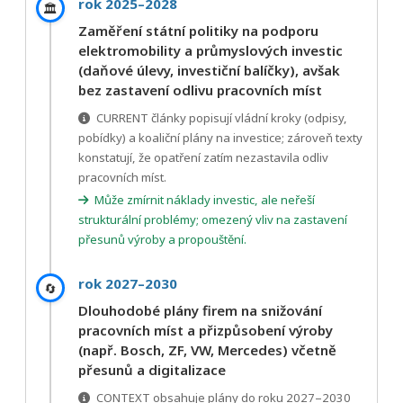
rok 2025–2028
🏛️
Zaměření státní politiky na podporu
elektromobility a průmyslových investic
(daňové úlevy, investiční balíčky), avšak
bez zastavení odlivu pracovních míst
CURRENT články popisují vládní kroky (odpisy,
pobídky) a koaliční plány na investice; zároveň texty
konstatují, že opatření zatím nezastavila odliv
pracovních míst.
Může zmírnit náklady investic, ale neřeší
strukturální problémy; omezený vliv na zastavení
přesunů výroby a propouštění.
rok 2027–2030
🔄
Dlouhodobé plány firem na snižování
pracovních míst a přizpůsobení výroby
(např. Bosch, ZF, VW, Mercedes) včetně
přesunů a digitalizace
CONTEXT obsahuje plány do roku 2027–2030