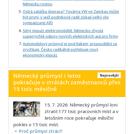
Německu rostou
Ostrá zatáčka doprava? Továrna VW ve Zwickau může
být první, v jejíž podnikové radě získají velký vliv
sympatizanti AfD
Silný impulz elektromobilitě. Německo chystá
superrychlé odpisy nových elektrických aut pro firmy
Automobilový průmysl je pod tlakem, propouštění se
zrychluje. Česko radikálně potřebuje nový
ekonomický impulz
Německý průmysl i letos
Nejnovější
pokračuje v ztrátách zaměstnanců přes
15 tisíc měsíčně
15. 7. 2026: Německý průmysl loni
ztratil 177 tisíc pracovních míst a v
letošním roce pokračuje měsíční
pokles o 15 tisíc míst.
Proč průmysl ztrácí?