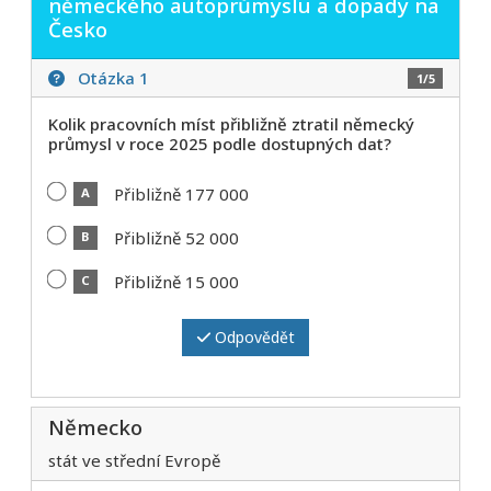
německého autoprůmyslu a dopady na
Česko
Otázka 1
1/5
Kolik pracovních míst přibližně ztratil německý
průmysl v roce 2025 podle dostupných dat?
Přibližně 177 000
A
Přibližně 52 000
B
Přibližně 15 000
C
Odpovědět
Německo
stát ve střední Evropě