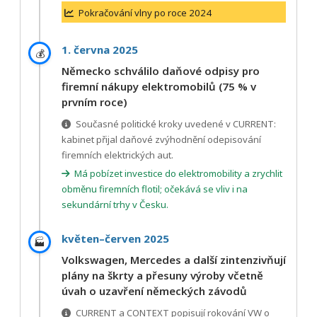
Pokračování vlny po roce 2024
1. června 2025
💰
Německo schválilo daňové odpisy pro
firemní nákupy elektromobilů (75 % v
prvním roce)
Současné politické kroky uvedené v CURRENT:
kabinet přijal daňové zvýhodnění odepisování
firemních elektrických aut.
Má pobízet investice do elektromobility a zrychlit
obměnu firemních flotil; očekává se vliv i na
sekundární trhy v Česku.
květen–červen 2025
🏭
Volkswagen, Mercedes a další zintenzivňují
plány na škrty a přesuny výroby včetně
úvah o uzavření německých závodů
CURRENT a CONTEXT popisují rokování VW o