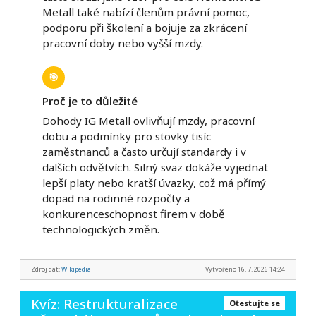
Metall také nabízí členům právní pomoc,
podporu při školení a bojuje za zkrácení
pracovní doby nebo vyšší mzdy.
🎯
Proč je to důležité
Dohody IG Metall ovlivňují mzdy, pracovní
dobu a podmínky pro stovky tisíc
zaměstnanců a často určují standardy i v
dalších odvětvích. Silný svaz dokáže vyjednat
lepší platy nebo kratší úvazky, což má přímý
dopad na rodinné rozpočty a
konkurenceschopnost firem v době
technologických změn.
Zdroj dat:
Wikipedia
Vytvořeno 16. 7. 2026 14:24
Kvíz: Restrukturalizace
Otestujte se