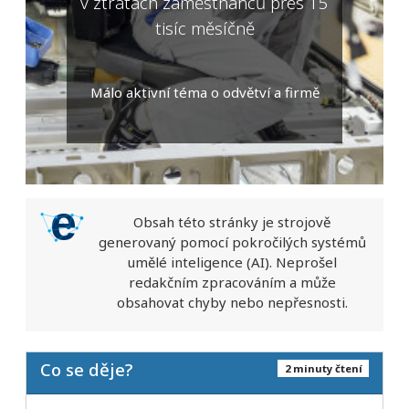
v ztrátách zaměstnanců přes 15
tisíc měsíčně
Málo aktivní téma o odvětví a firmě
Obsah této stránky je strojově
generovaný pomocí pokročilých systémů
umělé inteligence (AI). Neprošel
redakčním zpracováním a může
obsahovat chyby nebo nepřesnosti.
Co se děje?
2 minuty čtení