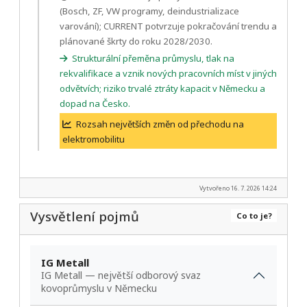
(Bosch, ZF, VW programy, deindustrializace
varování); CURRENT potvrzuje pokračování trendu a
plánované škrty do roku 2028/2030.
Strukturální přeměna průmyslu, tlak na
rekvalifikace a vznik nových pracovních míst v jiných
odvětvích; riziko trvalé ztráty kapacit v Německu a
dopad na Česko.
Rozsah největších změn od přechodu na
elektromobilitu
Vytvořeno 16. 7. 2026 14:24
Vysvětlení pojmů
Co to je?
IG Metall
IG Metall — největší odborový svaz
kovoprůmyslu v Německu