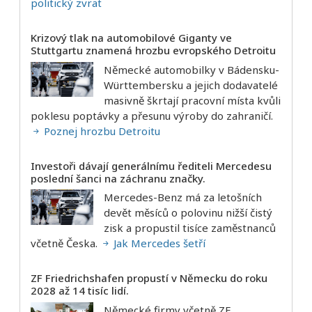
politický zvrat
Krizový tlak na automobilové Giganty ve
Stuttgartu znamená hrozbu evropského Detroitu
Německé automobilky v Bádensku-
Württembersku a jejich dodavatelé
masivně škrtají pracovní místa kvůli
poklesu poptávky a přesunu výroby do zahraničí.
Poznej hrozbu Detroitu
Investoři dávají generálnímu řediteli Mercedesu
poslední šanci na záchranu značky.
Mercedes-Benz má za letošních
devět měsíců o polovinu nižší čistý
zisk a propustil tisíce zaměstnanců
včetně Česka.
Jak Mercedes šetří
ZF Friedrichshafen propustí v Německu do roku
2028 až 14 tisíc lidí.
Německé firmy včetně ZF