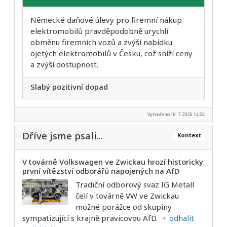
Německé daňové úlevy pro firemní nákup
elektromobilů pravděpodobně urychlí
obměnu firemních vozů a zvýší nabídku
ojetých elektromobilů v Česku, což sníží ceny
a zvýší dostupnost.
Slabý pozitivní dopad
Vytvořeno 16. 7. 2026 14:24
Dříve jsme psali...
Kontext
V továrně Volkswagen ve Zwickau hrozí historicky
první vítězství odborářů napojených na AfD
Tradiční odborový svaz IG Metall
čelí v továrně VW ve Zwickau
možné porážce od skupiny
sympatizující s krajně pravicovou AfD.
odhalit