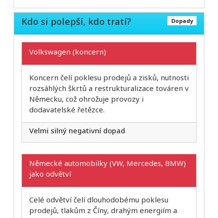
Kdo si polepší, kdo tratí?
Dopady
Volkswagen (koncern)
Koncern čelí poklesu prodejů a zisků, nutnosti
rozsáhlých škrtů a restrukturalizace továren v
Německu, což ohrožuje provozy i
dodavatelské řetězce.
Velmi silný negativní dopad
Německé automobilky (VW, Mercedes, BMW)
jako odvětví
Celé odvětví čelí dlouhodobému poklesu
prodejů, tlakům z Číny, drahým energiím a