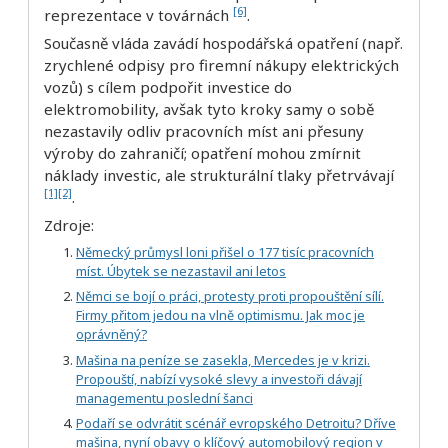
[6]
reprezentace v továrnách
.
Současně vláda zavádí hospodářská opatření (např.
zrychlené odpisy pro firemní nákupy elektrických
vozů) s cílem podpořit investice do
elektromobility, avšak tyto kroky samy o sobě
nezastavily odliv pracovních míst ani přesuny
výroby do zahraničí; opatření mohou zmírnit
náklady investic, ale strukturální tlaky přetrvávají
[1]
[2]
.
Zdroje:
Německý průmysl loni přišel o 177 tisíc pracovních
míst. Úbytek se nezastavil ani letos
Němci se bojí o práci, protesty proti propouštění sílí.
Firmy přitom jedou na vlně optimismu. Jak moc je
oprávněný?
Mašina na peníze se zasekla, Mercedes je v krizi.
Propouští, nabízí vysoké slevy a investoři dávají
managementu poslední šanci
Podaří se odvrátit scénář evropského Detroitu? Dříve
mašina, nyní obavy o klíčový automobilový region v