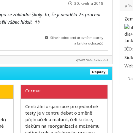
30. května 2018
pří
pu ze základní školy. To, že ji neudělá 25 procent
Zem
měli vůbec hlásit
Silné hodnocení úrovně maturity
a kritika uchazečů
IČO
Sídl
Vytvořeno 20. 7. 2026 6:33
We
Dopady
Da
Cermat
Centrální organizace pro jednotné
testy je v centru debat o změně
ek)
přijímaček a maturit; čelí kritice,
ně
tlakům na reorganizaci a možnému
snížení role v přijímacím procesu.