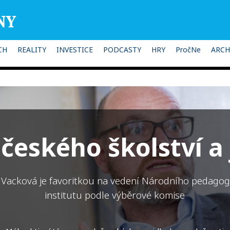
CH
REALITY
INVESTICE
PODCASTY
HRY
PročNe
ARCH
eského školství a 
Vacková je favoritkou na vedení Národního pedago
institutu podle výběrové komise