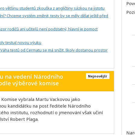
Povo
 pro většinu studentů zkouška z angličtiny sázkou na jistotu
Pozi
dní? Chceme systém změnit, testy by se měly dělat ještě před
or rodičů ani učitelů není podstatný, hlavní je pomoct
koly testují novou výuku
 Váha testů od Cermatu se má snížit, školy dostanou prostor
ou na vedení Národního
Nejnovější
odle výběrové komise
6: Komise vybrala Martu Vackovou jako
nou kandidátku na post ředitele Národního
ho institutu, rozhodnutí o jmenování však učiní
lství Robert Plaga.
Nar