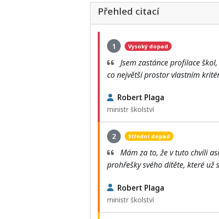
Přehled citací
1
Vysoký dopad
Jsem zastánce profilace škol
co největší prostor vlastním krit
Robert Plaga
ministr školství
2
Střední dopad
Mám za to, že v tuto chvíli as
prohřešky svého dítěte, které už 
Robert Plaga
ministr školství