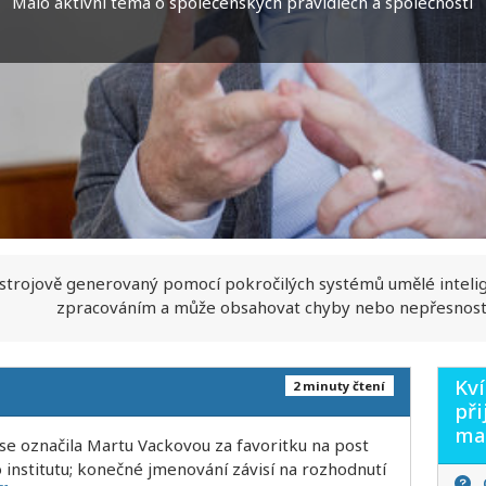
Málo aktivní téma o společenských pravidlech a společnosti
 strojově generovaný pomocí pokročilých systémů umělé inteli
zpracováním a může obsahovat chyby nebo nepřesnost
Kví
2 minuty čtení
při
mat
se označila Martu Vackovou za favoritku na post
institutu; konečné jmenování závisí na rozhodnutí