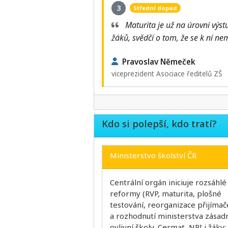
3
Střední dopad
Maturita je už na úrovni výstu
žáků, svědčí o tom, že se k ní ne
Pravoslav Němeček
viceprezident Asociace ředitelů ZŠ
Kdo si polepší, kdo tratí?
Ministerstvo školství ČR
Centrální orgán iniciuje rozsáhlé
reformy (RVP, maturita, plošné
testování, reorganizace přijímač
a rozhodnutí ministerstva zásad
ovlivní školy, Cermat, NPI i žáky;