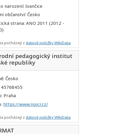
o narození: Ivančice
ní občanství: Česko
tická strana: ANO 2011 (2012 -
0)
ta pocházejí z
datové položky WikiData
odní pedagogický institut
ské republiky
ě: Česko
: 45768455
o: Praha
b:
https://www.npicr.cz/
ta pocházejí z
datové položky WikiData
RMAT