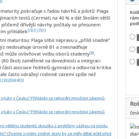
9]
 maturity pokračuje s řadou návrhů a pilotů: Plaga
Koli
ijímacích testů (Cermat) na 40 % a dát školám větší
rám
pod
í, přičemž dřívější návrhy počítaly se přesunem
[7]
[1]
[7]
[1]
ním přihlášek
.
ní maturitou: Plaga slíbil nápravu u „příliš snadné“
alýz nedosahuje úrovně B1 a znesnadňuje
[8]
což může ovlivňovat volbu oborů studenty
.
 (80 škol) zaměřené na dovednosti a integraci
 části asociace ředitelů gymnázií a odborná kritika
tále často odrážejí rodinné zázemí spíše než
]
[3]
[2]
[6]
[4]
[5]
.
 výuky v Česku? Přihlásilo se rekordní množství zájemců,
Ro
 výuky v Česku? Přihlásilo se rekordní množství zájemců,
čes
 pro většinu studentů zkouška z angličtiny sázkou na jistotu
dní? Chceme systém změnit, testy by se měly dělat ještě před