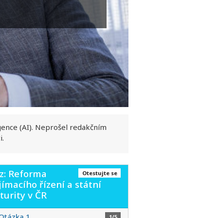
gence (AI). Neprošel redakčním
i.
z: Reforma
Otestujte se
jímacího řízení a státní
urity v ČR
Otázka 1
1/5