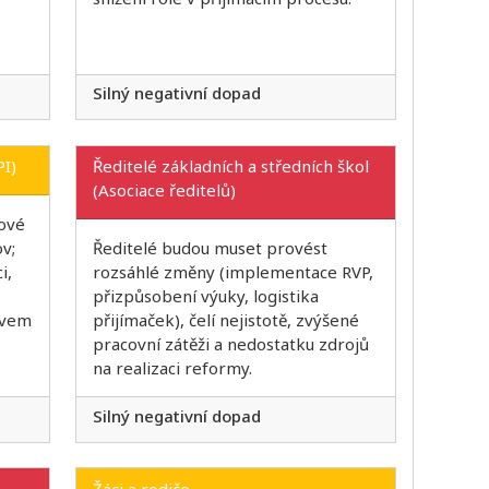
Silný negativní dopad
PI)
Ředitelé základních a středních škol
(Asociace ředitelů)
nové
v;
Ředitelé budou muset provést
i,
rozsáhlé změny (implementace RVP,
přizpůsobení výuky, logistika
tvem
přijímaček), čelí nejistotě, zvýšené
pracovní zátěži a nedostatku zdrojů
na realizaci reformy.
Silný negativní dopad
Žáci a rodiče