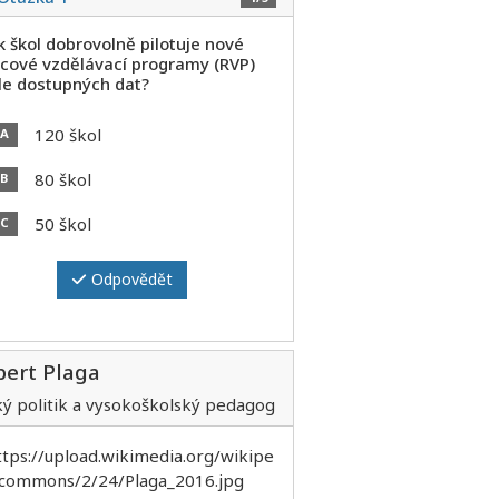
k škol dobrovolně pilotuje nové
cové vzdělávací programy (RVP)
le dostupných dat?
120 škol
A
80 škol
B
50 škol
C
Odpovědět
bert Plaga
ký politik a vysokoškolský pedagog