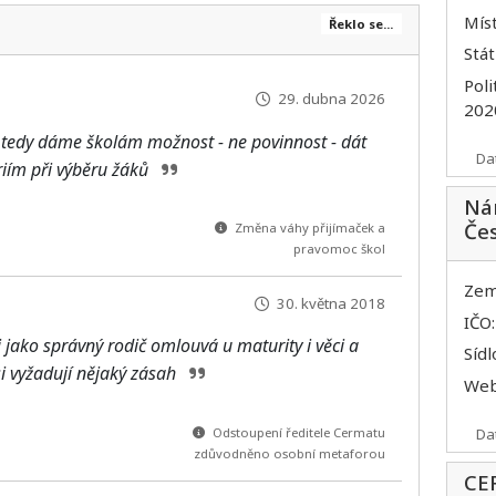
Míst
Řeklo se...
Stát
Poli
29. dubna 2026
202
, tedy dáme školám možnost - ne povinnost - dát
Da
ériím při výběru žáků
Nár
Če
Změna váhy přijímaček a
pravomoc škol
Zem
30. května 2018
IČO
i jako správný rodič omlouvá u maturity i věci a
Sídl
si vyžadují nějaký zásah
We
Odstoupení ředitele Cermatu
Da
zdůvodněno osobní metaforou
CE