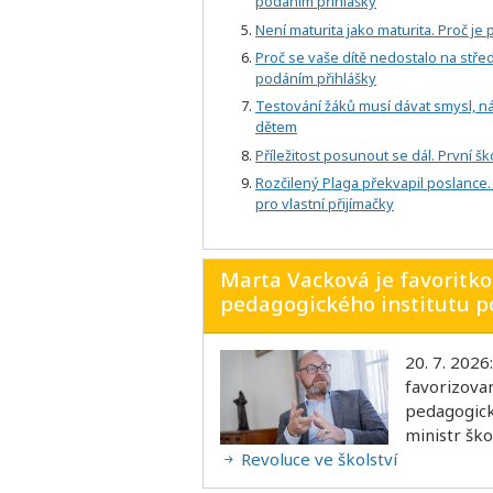
podáním přihlášky
Není maturita jako maturita. Proč je
Proč se vaše dítě nedostalo na stře
podáním přihlášky
Testování žáků musí dávat smysl, náz
dětem
Příležitost posunout se dál. První š
Rozčilený Plaga překvapil poslance.
pro vlastní přijímačky
Marta Vacková je favoritk
pedagogického institutu p
20. 7. 202
favorizova
pedagogické
ministr ško
Revoluce ve školství