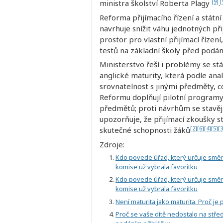
[9]
[
ministra školství Roberta Plagy
.
Reforma přijímacího řízení a státní
navrhuje snížit váhu jednotných př
prostor pro vlastní přijímací řízen
testů na základní školy před podá
Ministerstvo řeší i problémy se stát
anglické maturity, která podle an
srovnatelnost s jinými předměty, 
Reformu doplňují pilotní programy
předmětů; proti návrhům se stavějí
upozorňuje, že přijímací zkoušky s
[2]
[6]
[4]
[5]
[3
skutečné schopnosti žáků
Zdroje:
Kdo povede úřad, který určuje směr
komise už vybrala favoritku
Kdo povede úřad, který určuje směr
komise už vybrala favoritku
Není maturita jako maturita. Proč je
Proč se vaše dítě nedostalo na stře