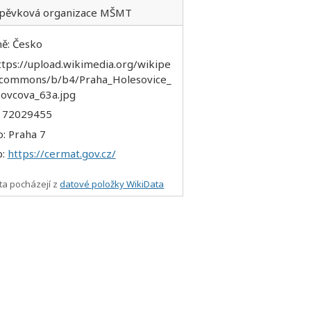
spěvková organizace MŠMT
ě: Česko
: 72029455
o: Praha 7
b:
https://cermat.gov.cz/
ta pocházejí z
datové položky WikiData