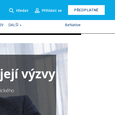
PŘEDPLATNÉ
Hledat
Přihlásit se
IV
BeNative
DALŠÍ
její výzvy
gického