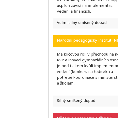
úspěch závisí na implementaci,
vedení a financích.
Velmi silný smíšený dopad
Národní pedagogický institut (N
Má klíčovou roli v přechodu na 
RVP a inovaci gymnaziálních osno
je pod tlakem kvůli implementac
vedení (konkurs na ředitele) a
potřebě koordinace s ministers
a školami.
Silný smíšený dopad
Učitelé a pedagogové (řadoví