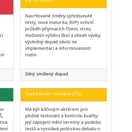
Navrhované změny (předsunuté
testy, nová maturita, RVP) ovlivní
průběh přijímacích řízení, stres,
ci
možnosti výběru škol a obsah výuky;
výsledný dopad závisí na
a
implementaci a informovanosti
ví
rodin.
Silný smíšený dopad
Česká školní inspekce (ČŠI)
tor
Má být klíčovým aktérem pro
Š,
plošné testování a kontrolu kvality;
tiva
její zapojení mění termíny a podobu
lení
testů a vyvolává politickou debatu o