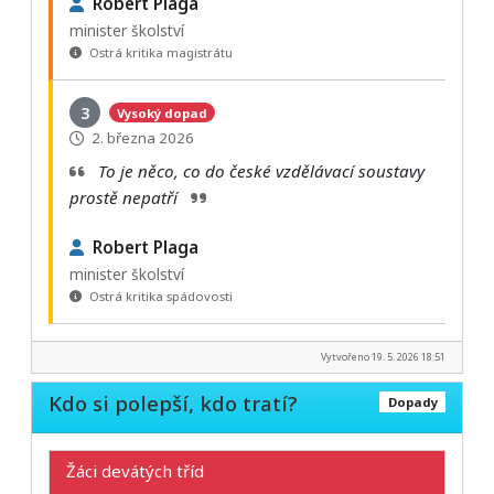
Robert Plaga
minister školství
Ostrá kritika magistrátu
3
Vysoký dopad
2. března 2026
To je něco, co do české vzdělávací soustavy
prostě nepatří
Robert Plaga
minister školství
Ostrá kritika spádovosti
Vytvořeno 19. 5. 2026 18:51
Kdo si polepší, kdo tratí?
Dopady
Žáci devátých tříd