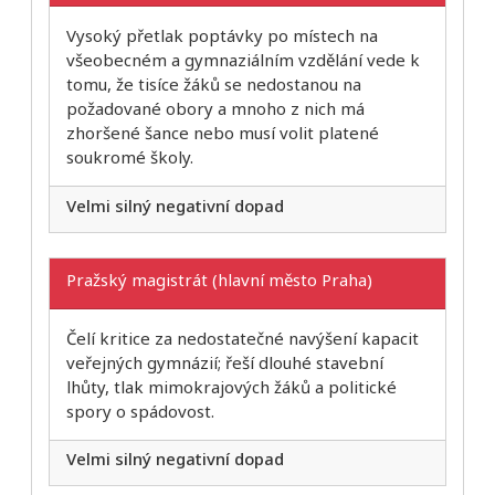
Vysoký přetlak poptávky po místech na
všeobecném a gymnaziálním vzdělání vede k
tomu, že tisíce žáků se nedostanou na
požadované obory a mnoho z nich má
zhoršené šance nebo musí volit platené
soukromé školy.
Velmi silný negativní dopad
Pražský magistrát (hlavní město Praha)
Čelí kritice za nedostatečné navýšení kapacit
veřejných gymnázií; řeší dlouhé stavební
lhůty, tlak mimokrajových žáků a politické
spory o spádovost.
Velmi silný negativní dopad