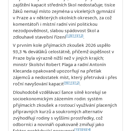
zajištění kapacit středních škol nedostačuje; tisíce
žáků nemají místo zejména u víceletých gymnázií
v Praze a v některých okolních okresech, za což
komentátoři i místní radní viní politickou
nezodpovědnost, slabou spádovost škol a
[13]
[11]
[12]
zdlouhavé stavební řízení
.
V prvním kole přijímacích zkoušek 2026 uspělo
93,3 % deváťáků celostátně, přičemž úspěšnost v
Praze byla výrazně nižší než v jiných krajích;
ministr školství Robert Plaga a radní Antonín
Klecanda opakovaně upozorňují na přetlak
zájemců a nedostatek míst, který přetrvává i přes
[9]
[11]
[12]
roční navyšování kapacit
.
Dlouhodobě vzdělávací šance silně korelují se
socioekonomickým zázemím rodin: systém
přijímacích zkoušek a rostoucí využívání placených
přípravných kurzů a soukromých alternativ
zvýhodňují rodiny s vyššími prostředky, což
odborníci a novináři opakovaně zmiňují jako
[1]
[5]
[6]
[4]
faktor prohlubující nerovnost
.