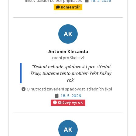
míst v dalších kolech přijímaček
18. 5. 2026
Komentář
AK
Antonín Klecanda
radní pro školství
"Dokud nebude spádovost i pro střední
školy, budeme tento problém řešit každý
rok"
O nutnosti zavedení spádovosti středních škol
18. 5. 2026
Klíčový výrok
AK