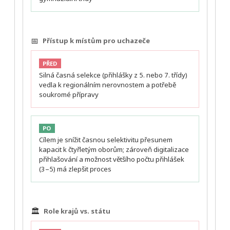
📅
Přístup k místům pro uchazeče
PŘED
Silná časná selekce (přihlášky z 5. nebo 7. třídy)
vedla k regionálním nerovnostem a potřebě
soukromé přípravy
PO
Cílem je snížit časnou selektivitu přesunem
kapacit k čtyřletým oborům; zároveň digitalizace
přihlašování a možnost většího počtu přihlášek
(3–5) má zlepšit proces
🏛️
Role krajů vs. státu