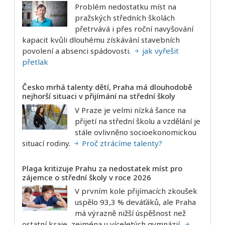
Problém nedostatku míst na
pražských středních školách
přetrvává i přes roční navyšování
kapacit kvůli dlouhému získávání stavebních
povolení a absenci spádovosti.
jak vyřešit
přetlak
Česko mrhá talenty dětí, Praha má dlouhodobě
nejhorší situaci v přijímání na střední školy
V Praze je velmi nízká šance na
přijetí na střední školu a vzdělání je
stále ovlivněno socioekonomickou
situací rodiny.
Proč ztrácíme talenty?
Plaga kritizuje Prahu za nedostatek míst pro
zájemce o střední školy v roce 2026
V prvním kole přijímacích zkoušek
uspělo 93,3 % deváťáků, ale Praha
má výrazně nižší úspěšnost než
ostatní kraje, zejména u víceletých gymnázií.