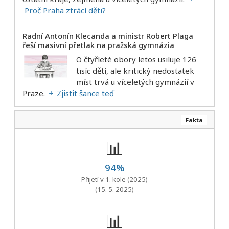
Proč Praha ztrácí děti?
Radní Antonín Klecanda a ministr Robert Plaga
řeší masivní přetlak na pražská gymnázia
O čtyřleté obory letos usiluje 126
tisíc dětí, ale kritický nedostatek
míst trvá u víceletých gymnázií v
Praze.
Zjistit šance teď
Fakta
📊
94%
Přijetí v 1. kole (2025)
(15. 5. 2025)
📊