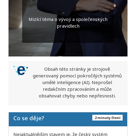
Mizící téma o vývoji a společenských
pravidlech
Obsah této stránky je strojově
generovaný pomocí pokročilých systémů
umělé inteligence (AI). Neprošel
redakčním zpracováním a může
obsahovat chyby nebo nepřesnosti.
Co se děje?
2 minuty čtení
Nejaktuálnějším stavem je, že český systém