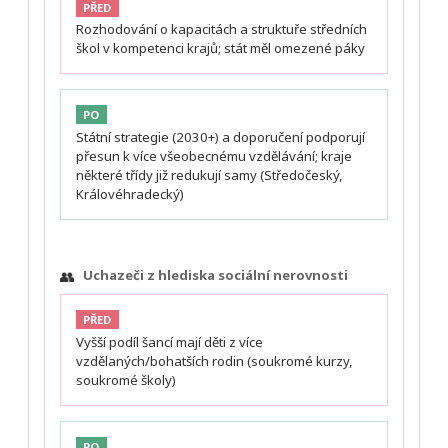
PŘED
Rozhodování o kapacitách a struktuře středních
škol v kompetenci krajů; stát měl omezené páky
PO
Státní strategie (2030+) a doporučení podporují
přesun k více všeobecnému vzdělávání; kraje
některé třídy již redukují samy (Středočeský,
Královéhradecký)
👥
Uchazeči z hlediska sociální nerovnosti
PŘED
Vyšší podíl šancí mají děti z více
vzdělaných/bohatších rodin (soukromé kurzy,
soukromé školy)
PO