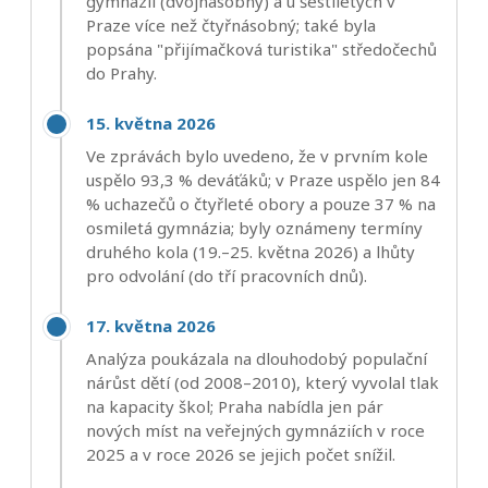
gymnázií (dvojnásobný) a u šestiletých v
Praze více než čtyřnásobný; také byla
popsána "přijímačková turistika" středočechů
do Prahy.
15. května 2026
Ve zprávách bylo uvedeno, že v prvním kole
uspělo 93,3 % deváťáků; v Praze uspělo jen 84
% uchazečů o čtyřleté obory a pouze 37 % na
osmiletá gymnázia; byly oznámeny termíny
druhého kola (19.–25. května 2026) a lhůty
pro odvolání (do tří pracovních dnů).
17. května 2026
Analýza poukázala na dlouhodobý populační
nárůst dětí (od 2008–2010), který vyvolal tlak
na kapacity škol; Praha nabídla jen pár
nových míst na veřejných gymnáziích v roce
2025 a v roce 2026 se jejich počet snížil.