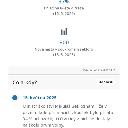
37%
Přijetí na 8‑leté v Praze
(15. 5. 2026)
📊
800
Nová místa v soukromém sektoru
(15. 5. 2025)
Vytvořeno 19. 5. 2026 18:51
Co a kdy?
Události
15. května 2025
Ministr školství Mikuláš Bek oznámil, že v
prvním kole přijímacích zkoušek bylo přijato
94 % uchazečů; tři čtvrtiny z nich se dostaly
na školu první volby.