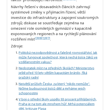
Návrhy řešení v dosavadních článcích zahrnují
systémové změny v přijímacím řízení, větší
investice do infrastruktury a zapojení soukromých
zdrojů; diskuse se soustřeďuje zejména na
omezení role osmiletých gymnázií v kapacitně
exponovaných regionech a na rychlejší plánování
[3]
[8]
[10]
[7]
rozšíření míst
.
Zdroje:
Politická nezodpovědnost a falešné rovnostářství. Jak
může fungovat společnost, která nechá tisíce žáků ve
vzdělanostním vakuu?
Nedostatek míst na středních školách? Ministerstvo
ještě před 10 lety větším kapacitám bránilo, říká
pražský radní
Největší průšvih Česka, za který "nikdo nemůže".
Ničíme budoucnost tisíců dětí a mrháme jejich
schopnostmi
V boji o střední školy uspělo 93 procent přihlášených,
Praha je na tom ale mnohem hůř. Mrhá potenciálem
dětí, kritizuje Plaga