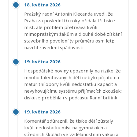
18. května 2026
Pražský radní Antonín Klecanda uvedl, že
Praha za poslední tři roky přidala tři tisíce
míst, ale problém přetrvává kvůli
mimopražským žákům a dlouhé době získání
stavebního povolení (v průměru osm let);
navrhl zavedení spádovosti.
19. května 2026
Hospodářské noviny upozornily na riziko, že
mnoho talentovaných dětí nebylo přijato na
maturitní obory kvůli nedostatku kapacit a
nevyhovujícímu systému přijímacích zkoušek;
diskuse proběhla i v podcastu Ranní brífink.
19. května 2026
Komentář zdůraznil, že tisíce dětí zůstaly
kvůli nedostatku míst na gymnáziích a
středních školách ve vzdělanostním vakuu a