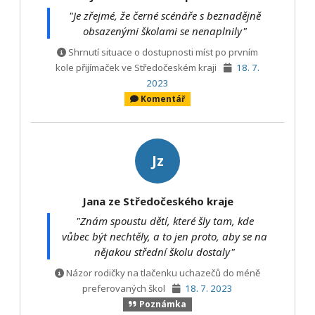
"Je zřejmé, že černé scénáře s beznadějně
obsazenými školami se nenaplnily"
Shrnutí situace o dostupnosti míst po prvním
kole přijímaček ve Středočeském kraji
18. 7.
2023
Komentář
Jz
Jana ze Středočeského kraje
"Znám spoustu dětí, které šly tam, kde
vůbec být nechtěly, a to jen proto, aby se na
nějakou střední školu dostaly"
Názor rodičky na tlačenku uchazečů do méně
preferovaných škol
18. 7. 2023
Poznámka