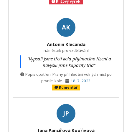
Klíčový výrok
AK
Antonín Klecanda
náměstek pro vzdělávání
"Vypsali jsme třetí kola přijímacího řízení a
navýšili jsme kapacity tříd"
Popis opatření Prahy při hledání volných míst po
prvním kole
18. 7. 2023
Komentář
JP
Jana Pancířová Kopřivová