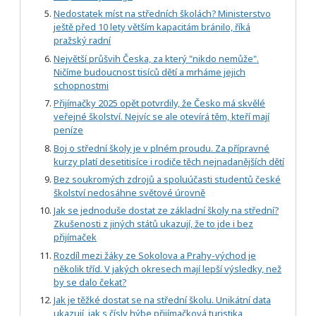
Nedostatek míst na středních školách? Ministerstvo
ještě před 10 lety větším kapacitám bránilo, říká
pražský radní
Největší průšvih Česka, za který "nikdo nemůže".
Ničíme budoucnost tisíců dětí a mrháme jejich
schopnostmi
Přijímačky 2025 opět potvrdily, že Česko má skvělé
veřejné školství. Nejvíc se ale otevírá těm, kteří mají
peníze
Boj o střední školy je v plném proudu. Za přípravné
kurzy platí desetitisíce i rodiče těch nejnadanějších dětí
Bez soukromých zdrojů a spoluúčasti studentů české
školství nedosáhne světové úrovně
Jak se jednoduše dostat ze základní školy na střední?
Zkušenosti z jiných států ukazují, že to jde i bez
přijímaček
Rozdíl mezi žáky ze Sokolova a Prahy-východ je
několik tříd. V jakých okresech mají lepší výsledky, než
by se dalo čekat?
Jak je těžké dostat se na střední školu. Unikátní data
ukazují, jak s čísly hýbe přijímačková turistika