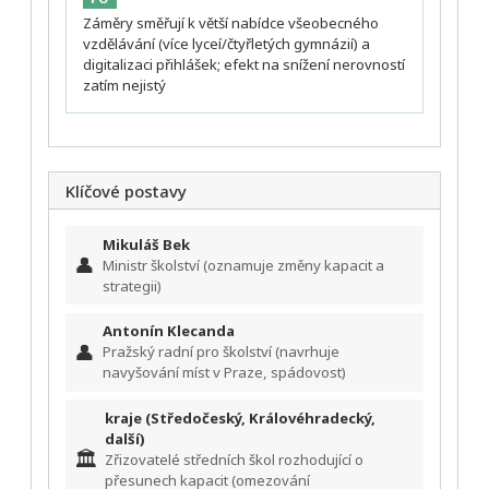
Záměry směřují k větší nabídce všeobecného
vzdělávání (více lyceí/čtyřletých gymnázií) a
digitalizaci přihlášek; efekt na snížení nerovností
zatím nejistý
Klíčové postavy
Mikuláš Bek
👤
Ministr školství (oznamuje změny kapacit a
strategii)
Antonín Klecanda
👤
Pražský radní pro školství (navrhuje
navyšování míst v Praze, spádovost)
kraje (Středočeský, Královéhradecký,
další)
🏛️
Zřizovatelé středních škol rozhodující o
přesunech kapacit (omezování