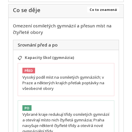
Co se děje
Co to znamená
Omezení osmiletých gymnázií a přesun míst na
čtyřleté obory
Srovnání před a po
📋
Kapacity škol (gymnázia)
PŘED
Vysoký podíl míst na osmiletých gymnáziích; v
Praze a některých krajích přetlak poptávky na
všeobecné obory
PO
Vybrané kraje redukují třídy osmiletých gymnázií
a otevírají místo nich čtyřletá gymnázia; Praha
navyšuje některé čtyřleté třídy a otevírá nové
gymnáziální třídy