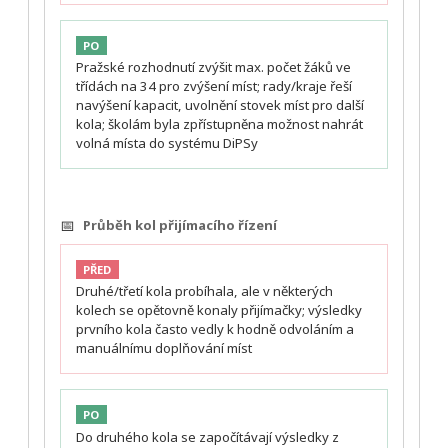
PO
Pražské rozhodnutí zvýšit max. počet žáků ve
třídách na 34 pro zvýšení míst; rady/kraje řeší
navýšení kapacit, uvolnění stovek míst pro další
kola; školám byla zpřístupněna možnost nahrát
volná místa do systému DiPSy
📅
Průběh kol přijímacího řízení
PŘED
Druhé/třetí kola probíhala, ale v některých
kolech se opětovně konaly přijímačky; výsledky
prvního kola často vedly k hodně odvoláním a
manuálnímu doplňování míst
PO
Do druhého kola se započítávají výsledky z