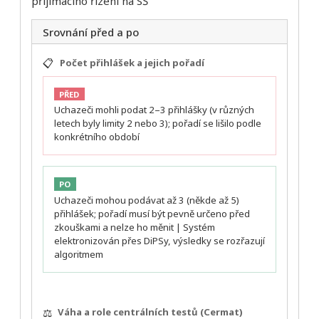
přijímacího řízení na SŠ
Srovnání před a po
📋
Počet přihlášek a jejich pořadí
PŘED
Uchazeči mohli podat 2–3 přihlášky (v různých
letech byly limity 2 nebo 3); pořadí se lišilo podle
konkrétního období
PO
Uchazeči mohou podávat až 3 (někde až 5)
přihlášek; pořadí musí být pevně určeno před
zkouškami a nelze ho měnit | Systém
elektronizován přes DiPSy, výsledky se rozřazují
algoritmem
⚖️
Váha a role centrálních testů (Cermat)