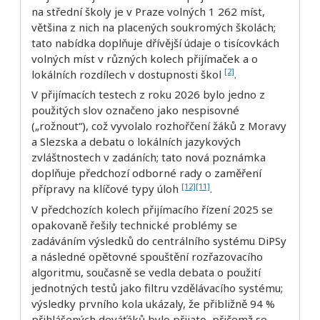
na střední školy je v Praze volných 1 262 míst,
většina z nich na placených soukromých školách;
tato nabídka doplňuje dřívější údaje o tisícovkách
volných míst v různých kolech přijímaček a o
[2]
lokálních rozdílech v dostupnosti škol
.
V přijímacích testech z roku 2026 bylo jedno z
použitých slov označeno jako nespisovné
(„rožnout“), což vyvolalo rozhořčení žáků z Moravy
a Slezska a debatu o lokálních jazykových
zvláštnostech v zadáních; tato nová poznámka
doplňuje předchozí odborné rady o zaměření
[12]
[11]
přípravy na klíčové typy úloh
.
V předchozích kolech přijímacího řízení 2025 se
opakovaně řešily technické problémy se
zadáváním výsledků do centrálního systému DiPSy
a následné opětovné spouštění rozřazovacího
algoritmu, současně se vedla debata o použití
jednotných testů jako filtru vzdělávacího systému;
výsledky prvního kola ukázaly, že přibližně 94 %
přihlášených deváťáků bylo přijato, přičemž se