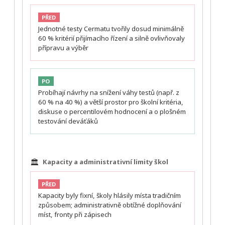
PŘED
Jednotné testy Cermatu tvořily dosud minimálně
60 % kritérií přijímacího řízení a silně ovlivňovaly
přípravu a výběr
PO
Probíhají návrhy na snížení váhy testů (např. z
60 % na 40 %) a větší prostor pro školní kritéria,
diskuse o percentilovém hodnocení a o plošném
testování deváťáků
🏛️
Kapacity a administrativní limity škol
PŘED
Kapacity byly fixní, školy hlásily místa tradičním
způsobem; administrativně obtížné doplňování
míst, fronty při zápisech