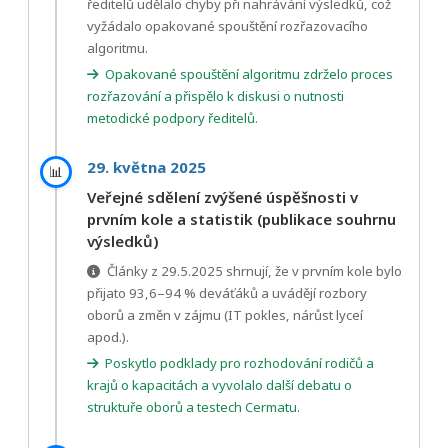
ředitelů udělalo chyby při nahrávání výsledků, což
vyžádalo opakované spouštění rozřazovacího
algoritmu.
Opakované spouštění algoritmu zdrželo proces
rozřazování a přispělo k diskusi o nutnosti
metodické podpory ředitelů.
29. května 2025
📊
Veřejné sdělení zvýšené úspěšnosti v
prvním kole a statistik (publikace souhrnu
výsledků)
Články z 29.5.2025 shrnují, že v prvním kole bylo
přijato 93,6–94 % deváťáků a uvádějí rozbory
oborů a změn v zájmu (IT pokles, nárůst lyceí
apod.).
Poskytlo podklady pro rozhodování rodičů a
krajů o kapacitách a vyvolalo další debatu o
struktuře oborů a testech Cermatu.