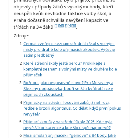
objevily i případy žáků s vysokými body, kteří
neuspěli kvůli nevhodné taktice volby škol, a
Praha dočasně schválila navýšení kapacit ve
[1]
[6]
[3]
[4]
[5]
třídách na 34 žáků
.
Zdroje:
Cermat zveřejnil seznam středních škol s volnými
místy pro druhé kolo přijímacích zkoušek. Výčet je
zatím předběžný
Které střední školy ještě berou? Proklikejte si
kompletní seznam s volnými místy ve druhém kole
přijímaček
Rožnout jako nespisovné slovo? Pro Moravany a
Slezany podpásovka, bouří se žáci kvůli otázce v
přijímacích zkouškách
Přijímačky na střední: losování žáků již nehrozí,
ředitelé brzdili algoritmus. Co dělat, když první pokus
nevyšel?
Přijímací zkoušky na střední školy 2025: Kde byla
největší konkurence a kde šlo uspět napoprvé?
Mezi smolaři přijímaček i "géniové" s 84 body. Jaké