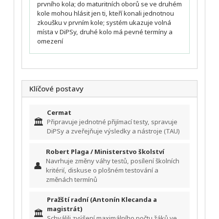
prvního kola; do maturitních oborů se ve druhém
kole mohou hlásit jen ti, kteří konali jednotnou
zkoušku v prvním kole; systém ukazuje volná
místa v DiPSy, druhé kolo má pevné termíny a
omezení
Klíčové postavy
Cermat
🏛️
Připravuje jednotné přijímací testy, spravuje
DiPSy a zveřejňuje výsledky a nástroje (TAU)
Robert Plaga / Ministerstvo školství
Navrhuje změny váhy testů, posílení školních
👤
kritérií, diskuse o plošném testování a
změnách termínů
Pražští radní (Antonín Klecanda a
magistrát)
🏛️
Schválili zvýšení maximálního počtu žáků ve