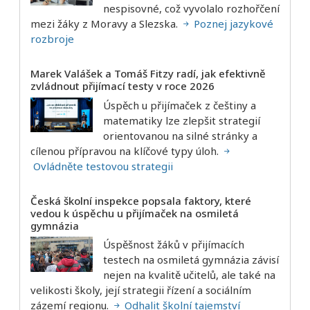
nespisovné, což vyvolalo rozhořčení
mezi žáky z Moravy a Slezska.
Poznej jazykové
rozbroje
Marek Valášek a Tomáš Fitzy radí, jak efektivně
zvládnout přijímací testy v roce 2026
Úspěch u přijímaček z češtiny a
matematiky lze zlepšit strategií
orientovanou na silné stránky a
cílenou přípravou na klíčové typy úloh.
Ovládněte testovou strategii
Česká školní inspekce popsala faktory, které
vedou k úspěchu u přijímaček na osmiletá
gymnázia
Úspěšnost žáků v přijímacích
testech na osmiletá gymnázia závisí
nejen na kvalitě učitelů, ale také na
velikosti školy, její strategii řízení a sociálním
zázemí regionu.
Odhalit školní tajemství