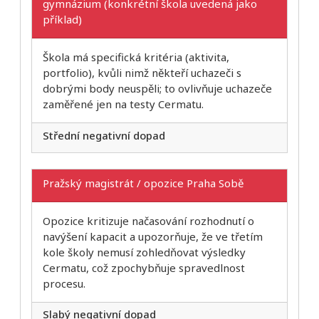
gymnázium (konkrétní škola uvedená jako
příklad)
Škola má specifická kritéria (aktivita,
portfolio), kvůli nimž někteří uchazeči s
dobrými body neuspěli; to ovlivňuje uchazeče
zaměřené jen na testy Cermatu.
Střední negativní dopad
Pražský magistrát / opozice Praha Sobě
Opozice kritizuje načasování rozhodnutí o
navýšení kapacit a upozorňuje, že ve třetím
kole školy nemusí zohledňovat výsledky
Cermatu, což zpochybňuje spravedlnost
procesu.
Slabý negativní dopad