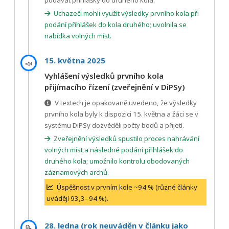
Uchazeči mohli využít výsledky prvního kola při
podání přihlášek do kola druhého; uvolnila se
nabídka volných míst.
15. května 2025
📣
Vyhlášení výsledků prvního kola
přijímacího řízení (zveřejnění v DiPSy)
V textech je opakovaně uvedeno, že výsledky
prvního kola byly k dispozici 15. května a žáci se v
systému DiPSy dozvěděli počty bodů a přijetí.
Zveřejnění výsledků spustilo proces nahrávání
volných míst a následné podání přihlášek do
druhého kola; umožnilo kontrolu obodovaných
záznamových archů.
Úspěšnost v prvním kole ~94 % (různé články
uvádějí 93,3–94 %).
28. ledna (rok neuváděn v článku jako
📝