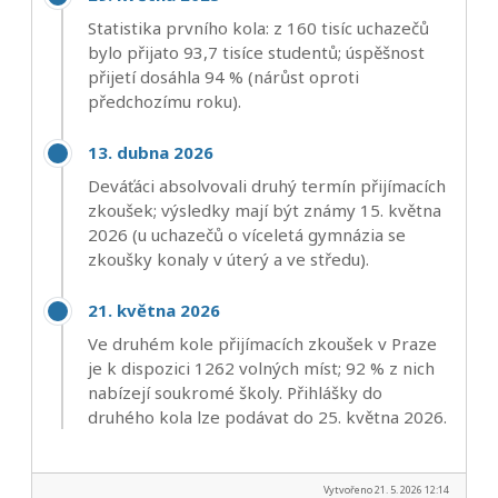
Statistika prvního kola: z 160 tisíc uchazečů
bylo přijato 93,7 tisíce studentů; úspěšnost
přijetí dosáhla 94 % (nárůst oproti
předchozímu roku).
13. dubna 2026
Deváťáci absolvovali druhý termín přijímacích
zkoušek; výsledky mají být známy 15. května
2026 (u uchazečů o víceletá gymnázia se
zkoušky konaly v úterý a ve středu).
21. května 2026
Ve druhém kole přijímacích zkoušek v Praze
je k dispozici 1262 volných míst; 92 % z nich
nabízejí soukromé školy. Přihlášky do
druhého kola lze podávat do 25. května 2026.
Vytvořeno 21. 5. 2026 12:14