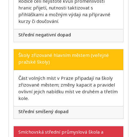
Rodiče čelí nejistotě kvůli proměnlivosti
hranic přijetí, nutnosti taktizovat s
přihláškami a možným výdaji na přípravné
kurzy či doučování.
Střední negativní dopad
Školy zřizované hlavním městem (veřejné
pražské školy)
Část volných míst v Praze připadají na školy
zřizované městem; změny kapacit a pravidel
ovlivní jejich nabídku míst ve druhém a třetím
kole.
Střední smíšený dopad
Smíchovská střední průmyslová škola a