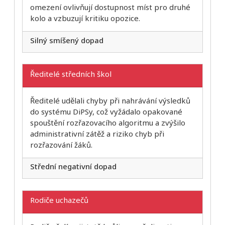
omezení ovlivňují dostupnost míst pro druhé
kolo a vzbuzují kritiku opozice.
Silný smíšený dopad
Ředitelé středních škol
Ředitelé udělali chyby při nahrávání výsledků
do systému DiPSy, což vyžádalo opakované
spouštění rozřazovacího algoritmu a zvýšilo
administrativní zátěž a riziko chyb při
rozřazování žáků.
Střední negativní dopad
Rodiče uchazečů