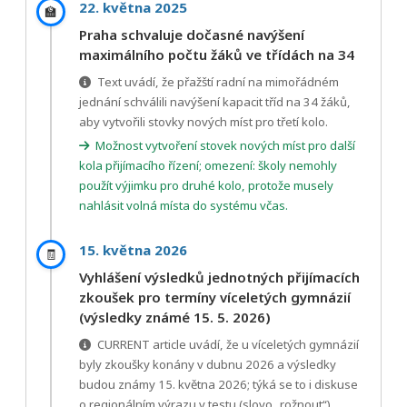
22. května 2025
🏫
Praha schvaluje dočasné navýšení
maximálního počtu žáků ve třídách na 34
Text uvádí, že přažští radní na mimořádném
jednání schválili navýšení kapacit tříd na 34 žáků,
aby vytvořili stovky nových míst pro třetí kolo.
Možnost vytvoření stovek nových míst pro další
kola přijímacího řízení; omezení: školy nemohly
použít výjimku pro druhé kolo, protože musely
nahlásit volná místa do systému včas.
15. května 2026
🧾
Vyhlášení výsledků jednotných přijímacích
zkoušek pro termíny víceletých gymnázií
(výsledky známé 15. 5. 2026)
CURRENT article uvádí, že u víceletých gymnázií
byly zkoušky konány v dubnu 2026 a výsledky
budou známy 15. května 2026; týká se to i diskuse
o regionálním výrazu v testu (slovo „rožnout“).