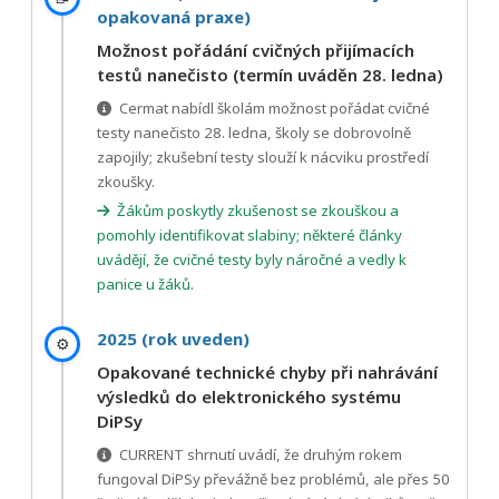
opakovaná praxe)
Možnost pořádání cvičných přijímacích
testů nanečisto (termín uváděn 28. ledna)
Cermat nabídl školám možnost pořádat cvičné
testy nanečisto 28. ledna, školy se dobrovolně
zapojily; zkušební testy slouží k nácviku prostředí
zkoušky.
Žákům poskytly zkušenost se zkouškou a
pomohly identifikovat slabiny; některé články
uvádějí, že cvičné testy byly náročné a vedly k
panice u žáků.
2025 (rok uveden)
⚙️
Opakované technické chyby při nahrávání
výsledků do elektronického systému
DiPSy
CURRENT shrnutí uvádí, že druhým rokem
fungoval DiPSy převážně bez problémů, ale přes 50