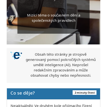
Mizící téma o současném dění a
společenských pravidlech
Obsah této stránky je strojově
generovaný pomocí pokročilých systémů
umělé inteligence (AI). Neprošel
redakčním zpracováním a může
obsahovat chyby nebo nepřesnosti.
Co se děje?
2 minuty čtení
Nejaktuálněji: Ve druhém kole přijímacího řízení