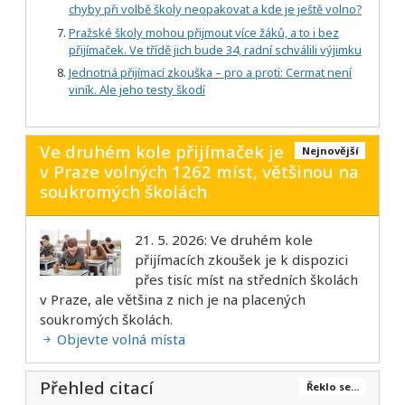
chyby při volbě školy neopakovat a kde je ještě volno?
Pražské školy mohou přijmout více žáků, a to i bez
přijímaček. Ve třídě jich bude 34, radní schválili výjimku
Jednotná přijímací zkouška – pro a proti: Cermat není
viník. Ale jeho testy škodí
Ve druhém kole přijímaček je
Nejnovější
v Praze volných 1262 míst, většinou na
soukromých školách
21. 5. 2026: Ve druhém kole
přijímacích zkoušek je k dispozici
přes tisíc míst na středních školách
v Praze, ale většina z nich je na placených
soukromých školách.
Objevte volná místa
Přehled citací
Řeklo se...