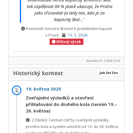
tak úspěšnost 84 % jasně ukazuje, že Praha
jako zřizovatel (a tedy ten, kdo je za
kapacity škol..."
Komentář ministra školství k problémům kapacit
v Praze
15. 5. 2026
Klíčový výrok
Vytvořeno 21. 5. 2026 12:14
Historický kontext
Jak šel čas
19. května 2025
🗓️
Zveřejnění výsledků a otevření
přihlašování do druhého kola (termín 19.–
26. května)
Z článků: Cermat i DiPSy zveřejnili výsledky
prvního kola a systém umožnil od 19. do 26. května
podávat přihlášky do druhého kola.