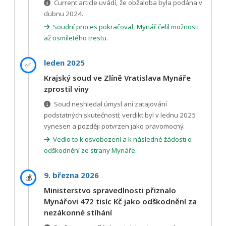
Current article uvádí, že obžaloba byla podána v
dubnu 2024.
Soudní proces pokračoval, Mynář čelil možnosti
až osmiletého trestu.
leden 2025
✅
Krajský soud ve Zlíně Vratislava Mynáře
zprostil viny
Soud neshledal úmysl ani zatajování
podstatných skutečností; verdikt byl v lednu 2025
vynesen a později potvrzen jako pravomocný.
Vedlo to k osvobození a k následné žádosti o
odškodnění ze strany Mynáře.
9. března 2026
💰
Ministerstvo spravedlnosti přiznalo
Mynářovi 472 tisíc Kč jako odškodnění za
nezákonné stíhání