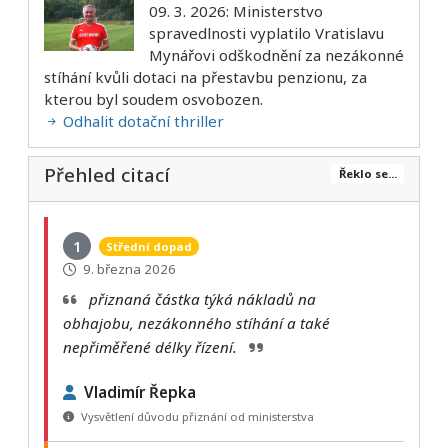
09. 3. 2026: Ministerstvo
spravedlnosti vyplatilo Vratislavu
Mynářovi odškodnění za nezákonné
stíhání kvůli dotaci na přestavbu penzionu, za
kterou byl soudem osvobozen.
Odhalit dotační thriller
Přehled citací
Řeklo se...
1
Střední dopad
9. března 2026
přiznaná částka týká nákladů na
obhajobu, nezákonného stíhání a také
nepřiměřené délky řízení.
Vladimír Řepka
Vysvětlení důvodu přiznání od ministerstva