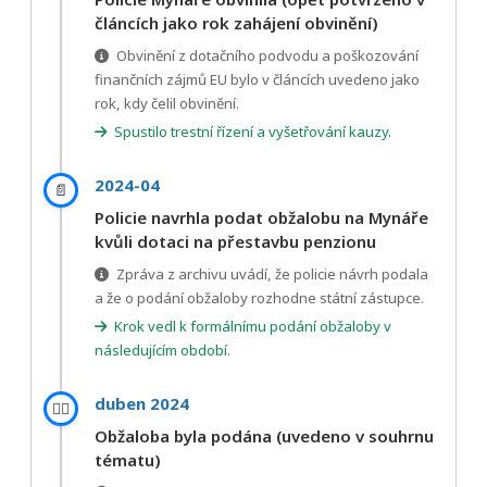
článcích jako rok zahájení obvinění)
Obvinění z dotačního podvodu a poškozování
finančních zájmů EU bylo v článcích uvedeno jako
rok, kdy čelil obvinění.
Spustilo trestní řízení a vyšetřování kauzy.
2024-04
📄
Policie navrhla podat obžalobu na Mynáře
kvůli dotaci na přestavbu penzionu
Zpráva z archivu uvádí, že policie návrh podala
a že o podání obžaloby rozhodne státní zástupce.
Krok vedl k formálnímu podání obžaloby v
následujícím období.
duben 2024
👩‍⚖️
Obžaloba byla podána (uvedeno v souhrnu
tématu)