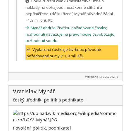
Podle current článku ministerstvo uznalo
náklady na obhajobu, nezákonné stíhání a
nepřiměřenou délku řízení; Mynář původně žádal
~1,9 milionu Kč.
Mynář obdržel čtvrtinu požadované částky;
rozhodnutí navazuje na pravomocné osvobozující
rozhodnutí soudu.
Vyplacená částka je čtvrtinou původně
požadované sumy (~1,9 mil. Kč).
Vytvořeno 13. 3. 2026 22:18
Vratislav Mynář
český úředník, politik a podnikatel
Povolání: politik, podnikatel