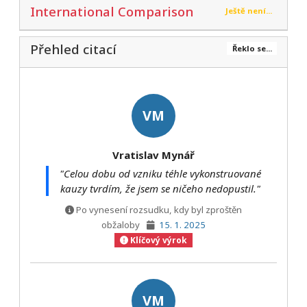
International Comparison
Ještě není...
Přehled citací
Řeklo se...
VM
Vratislav Mynář
"Celou dobu od vzniku téhle vykonstruované
kauzy tvrdím, že jsem se ničeho nedopustil."
Po vynesení rozsudku, kdy byl zproštěn
obžaloby
15. 1. 2025
Klíčový výrok
VM