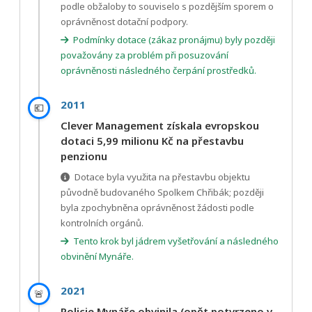
podle obžaloby to souviselo s pozdějším sporem o
oprávněnost dotační podpory.
Podmínky dotace (zákaz pronájmu) byly později
považovány za problém při posuzování
oprávněnosti následného čerpání prostředků.
2011
💶
Clever Management získala evropskou
dotaci 5,99 milionu Kč na přestavbu
penzionu
Dotace byla využita na přestavbu objektu
původně budovaného Spolkem Chřibák; později
byla zpochybněna oprávněnost žádosti podle
kontrolních orgánů.
Tento krok byl jádrem vyšetřování a následného
obvinění Mynáře.
2021
🚨
Policie Mynáře obvinila (opět potvrzeno v