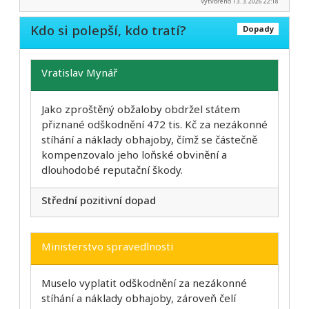
Vytvořeno 13. 3. 2026 22:18
Kdo si polepší, kdo tratí?
Dopady
Vratislav Mynář
Jako zproštěný obžaloby obdržel státem
přiznané odškodnění 472 tis. Kč za nezákonné
stíhání a náklady obhajoby, čímž se částečně
kompenzovalo jeho loňské obvinění a
dlouhodobé reputační škody.
Střední pozitivní dopad
Ministerstvo spravedlnosti
Muselo vyplatit odškodnění za nezákonné
stíhání a náklady obhajoby, zároveň čelí