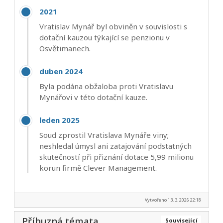
2021
Vratislav Mynář byl obviněn v souvislosti s
dotační kauzou týkající se penzionu v
Osvětimanech.
duben 2024
Byla podána obžaloba proti Vratislavu
Mynářovi v této dotační kauze.
leden 2025
Soud zprostil Vratislava Mynáře viny;
neshledal úmysl ani zatajování podstatných
skutečností při přiznání dotace 5,99 milionu
korun firmě Clever Management.
Vytvořeno 13. 3. 2026 22:18
Příbuzná témata
Související