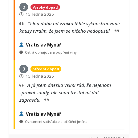
2
Vysoký dopad
15. ledna 2025
Celou dobu od vzniku téhle vykonstruované
kauzy tvrdím, že jsem se ničeho nedopustil.
Vratislav Mynář
Ostrá obhajoba a popření viny
3
Střední dopad
15. ledna 2025
A já jsem dneska velmi rád, že nejenom
správní soudy, ale soud trestní mi dal
zapravdu.
Vratislav Mynář
Oznámení satisfakce a očištění jména