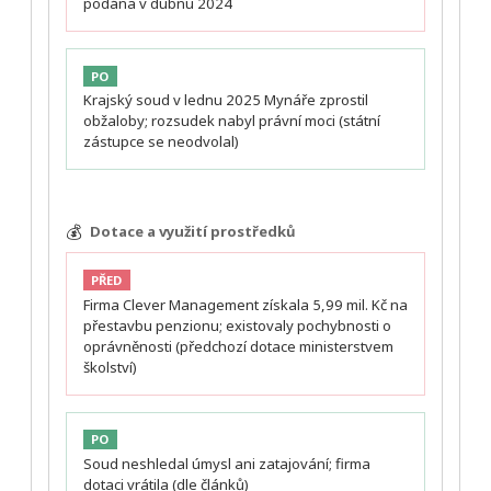
podána v dubnu 2024
PO
Krajský soud v lednu 2025 Mynáře zprostil
obžaloby; rozsudek nabyl právní moci (státní
zástupce se neodvolal)
💰
Dotace a využití prostředků
PŘED
Firma Clever Management získala 5,99 mil. Kč na
přestavbu penzionu; existovaly pochybnosti o
oprávněnosti (předchozí dotace ministerstvem
školství)
PO
Soud neshledal úmysl ani zatajování; firma
dotaci vrátila (dle článků)