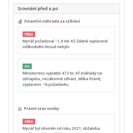
Srovnání před a po
💰
Finanční náhrada za stíhání
PŘED
Mynář požadoval ~1,9 mil. Kč; žádné vyplacené
odškodnění dosud nebylo
PO
Ministerstvo vyplatilo 472 tis. Kč (náklady na
obhajobu, nezákonné stíhání, délka řízení);
vyplaceno ~¼ požadavku
⚖️
Právní stav osoby
PŘED
Mynář byl obviněn od roku 2021; obžaloba