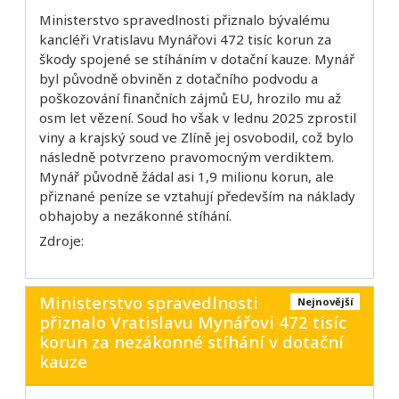
Ministerstvo spravedlnosti přiznalo bývalému
kancléři Vratislavu Mynářovi 472 tisíc korun za
škody spojené se stíháním v dotační kauze. Mynář
byl původně obviněn z dotačního podvodu a
poškozování finančních zájmů EU, hrozilo mu až
osm let vězení. Soud ho však v lednu 2025 zprostil
viny a krajský soud ve Zlíně jej osvobodil, což bylo
následně potvrzeno pravomocným verdiktem.
Mynář původně žádal asi 1,9 milionu korun, ale
přiznané peníze se vztahují především na náklady
obhajoby a nezákonné stíhání.
Zdroje:
Ministerstvo spravedlnosti
Nejnovější
přiznalo Vratislavu Mynářovi 472 tisíc
korun za nezákonné stíhání v dotační
kauze