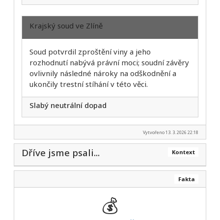
Krajský soud ve Zlíně
Soud potvrdil zproštění viny a jeho
rozhodnutí nabývá právní moci; soudní závěry
ovlivnily následné nároky na odškodnění a
ukončily trestní stíhání v této věci.
Slabý neutrální dopad
Vytvořeno 13. 3. 2026 22:18
Dříve jsme psali...
Kontext
Fakta
💰