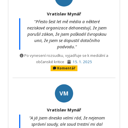
Vratislav Mynář
"Přesto šest let mě média a některé
neziskové organizace dehonestují, že jsem
porušil zákon, že jsem poškodil Evropskou
unii, že jsem se dopustil dotačního
podvodu."
Po vynesení rozsudku, vyjadřuje se k mediální a
občanské kritice
15. 1. 2025
Komentář
VM
Vratislav Mynář
"A já jsem dneska velmi rád, že nejenom
správní soudy, ale soud trestní mi dal