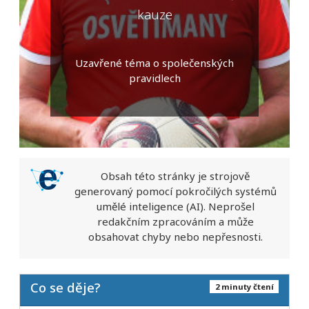
kauze
Uzavřené téma o společenských
pravidlech
Obsah této stránky je strojově
generovaný pomocí pokročilých systémů
umělé inteligence (AI). Neprošel
redakčním zpracováním a může
obsahovat chyby nebo nepřesnosti.
Co se děje?
2 minuty čtení