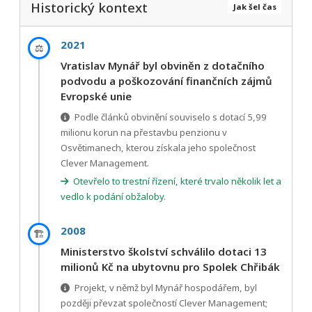
Historický kontext
Jak šel čas
2021
⚖️
Vratislav Mynář byl obviněn z dotačního
podvodu a poškozování finančních zájmů
Evropské unie
Podle článků obvinění souviselo s dotací 5,99
milionu korun na přestavbu penzionu v
Osvětimanech, kterou získala jeho společnost
Clever Management.
Otevřelo to trestní řízení, které trvalo několik let a
vedlo k podání obžaloby.
2008
🏗️
Ministerstvo školství schválilo dotaci 13
milionů Kč na ubytovnu pro Spolek Chřibák
Projekt, v němž byl Mynář hospodářem, byl
později převzat společností Clever Management;