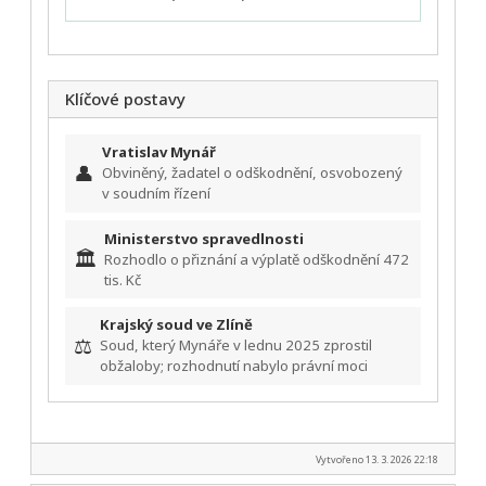
Klíčové postavy
Vratislav Mynář
👤
Obviněný, žadatel o odškodnění, osvobozený
v soudním řízení
Ministerstvo spravedlnosti
🏛️
Rozhodlo o přiznání a výplatě odškodnění 472
tis. Kč
Krajský soud ve Zlíně
⚖️
Soud, který Mynáře v lednu 2025 zprostil
obžaloby; rozhodnutí nabylo právní moci
Vytvořeno 13. 3. 2026 22:18