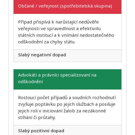
Občané / veřejnost (spotřebitelská skupina)
Případ přispívá k narůstající nedůvěře
veřejnosti ve spravedlnost a efektivitu
státních institucí a k vnímání nedostatečného
odškodnění za chyby státu.
Slabý negativní dopad
Advokáti a právníci specializovaní na
odškodnění
Rostoucí počet případů a soudních rozhodnutí
zvyšuje poptávku po jejich službách a posiluje
jejich roli v iniciování žalob za nezákonné
stíhání či průtahy.
Slabý pozitivní dopad