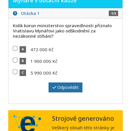
Mynáře v dotační kauze
Otázka 1
1/5
Kolik korun ministerstvo spravedlnosti přiznalo
Vratislavu Mynářovi jako odškodnění za
nezákonné stíhání?
472 000 Kč
A
1 900 000 Kč
B
5 990 000 Kč
C
Odpovědět
Strojově generováno
Veškerý obsah této stránky je