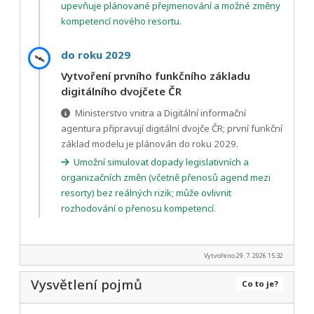
upevňuje plánované přejmenování a možné změny
kompetencí nového resortu.
do roku 2029
🛰️
Vytvoření prvního funkčního základu
digitálního dvojčete ČR
Ministerstvo vnitra a Digitální informační
agentura připravují digitální dvojče ČR; první funkční
základ modelu je plánován do roku 2029.
Umožní simulovat dopady legislativních a
organizačních změn (včetně přenosů agend mezi
resorty) bez reálných rizik; může ovlivnit
rozhodování o přenosu kompetencí.
Vytvořeno 29. 7. 2026 15:32
Vysvětlení pojmů
Co to je?