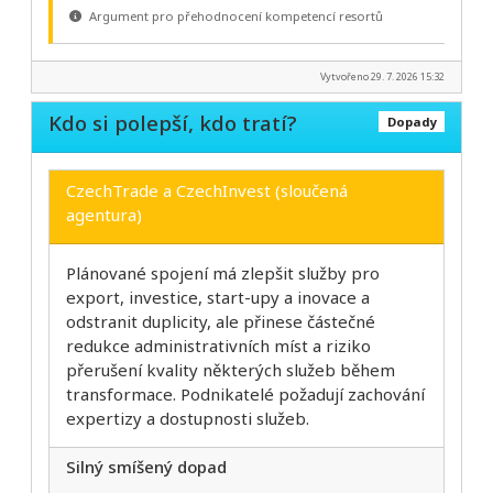
Argument pro přehodnocení kompetencí resortů
Vytvořeno 29. 7. 2026 15:32
Kdo si polepší, kdo tratí?
Dopady
CzechTrade a CzechInvest (sloučená
agentura)
Plánované spojení má zlepšit služby pro
export, investice, start-upy a inovace a
odstranit duplicity, ale přinese částečné
redukce administrativních míst a riziko
přerušení kvality některých služeb během
transformace. Podnikatelé požadují zachování
expertizy a dostupnosti služeb.
Silný smíšený dopad