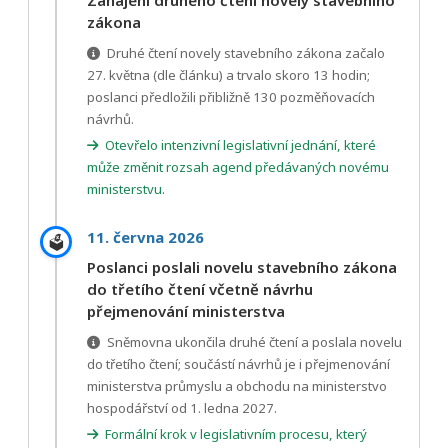
Zahájení druhého čtení novely stavebního
zákona
Druhé čtení novely stavebního zákona začalo
27. května (dle článku) a trvalo skoro 13 hodin;
poslanci předložili přibližně 130 pozměňovacích
návrhů.
Otevřelo intenzivní legislativní jednání, které
může změnit rozsah agend předávaných novému
ministerstvu.
11. června 2026
🗳️
Poslanci poslali novelu stavebního zákona
do třetího čtení včetně návrhu
přejmenování ministerstva
Sněmovna ukončila druhé čtení a poslala novelu
do třetího čtení; součástí návrhů je i přejmenování
ministerstva průmyslu a obchodu na ministerstvo
hospodářství od 1. ledna 2027.
Formální krok v legislativním procesu, který