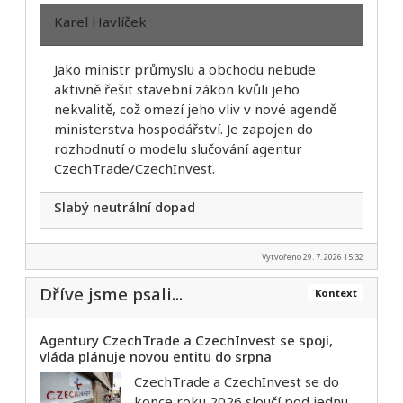
Karel Havlíček
Jako ministr průmyslu a obchodu nebude
aktivně řešit stavební zákon kvůli jeho
nekvalitě, což omezí jeho vliv v nové agendě
ministerstva hospodářství. Je zapojen do
rozhodnutí o modelu slučování agentur
CzechTrade/CzechInvest.
Slabý neutrální dopad
Vytvořeno 29. 7. 2026 15:32
Dříve jsme psali...
Kontext
Agentury CzechTrade a CzechInvest se spojí,
vláda plánuje novou entitu do srpna
CzechTrade a CzechInvest se do
konce roku 2026 sloučí pod jednu