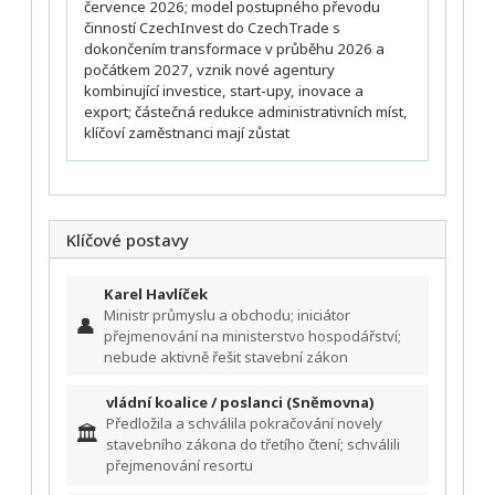
července 2026; model postupného převodu
činností CzechInvest do CzechTrade s
dokončením transformace v průběhu 2026 a
počátkem 2027, vznik nové agentury
kombinující investice, start-upy, inovace a
export; částečná redukce administrativních míst,
klíčoví zaměstnanci mají zůstat
Klíčové postavy
Karel Havlíček
Ministr průmyslu a obchodu; iniciátor
👤
přejmenování na ministerstvo hospodářství;
nebude aktivně řešit stavební zákon
vládní koalice / poslanci (Sněmovna)
Předložila a schválila pokračování novely
🏛️
stavebního zákona do třetího čtení; schválili
přejmenování resortu