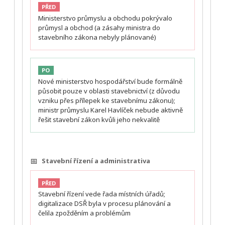
PŘED
Ministerstvo průmyslu a obchodu pokrývalo
průmysl a obchod (a zásahy ministra do
stavebního zákona nebyly plánované)
PO
Nové ministerstvo hospodářství bude formálně
působit pouze v oblasti stavebnictví (z důvodu
vzniku přes přílepek ke stavebnímu zákonu);
ministr průmyslu Karel Havlíček nebude aktivně
řešit stavební zákon kvůli jeho nekvalitě
📅
Stavební řízení a administrativa
PŘED
Stavební řízení vede řada místních úřadů;
digitalizace DSŘ byla v procesu plánování a
čelila zpožděním a problémům