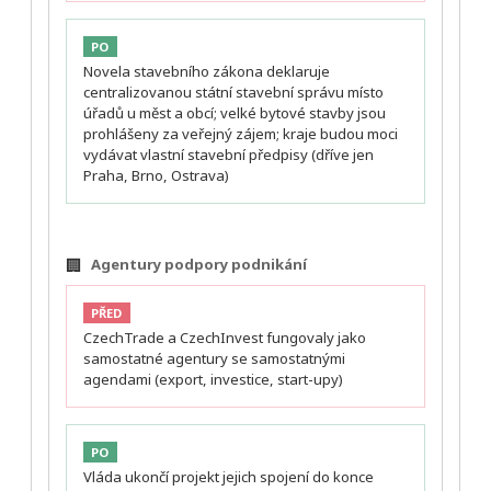
PO
Novela stavebního zákona deklaruje
centralizovanou státní stavební správu místo
úřadů u měst a obcí; velké bytové stavby jsou
prohlášeny za veřejný zájem; kraje budou moci
vydávat vlastní stavební předpisy (dříve jen
Praha, Brno, Ostrava)
🏢
Agentury podpory podnikání
PŘED
CzechTrade a CzechInvest fungovaly jako
samostatné agentury se samostatnými
agendami (export, investice, start-upy)
PO
Vláda ukončí projekt jejich spojení do konce