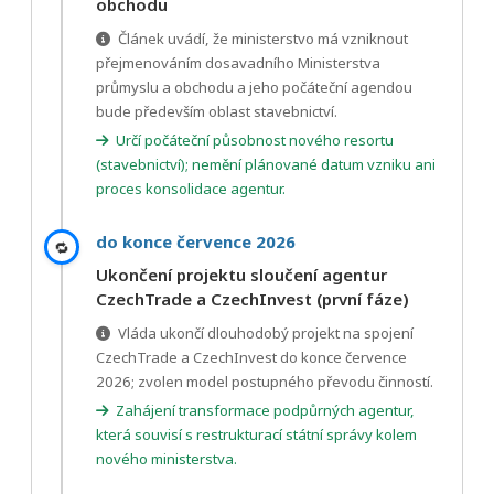
obchodu
Článek uvádí, že ministerstvo má vzniknout
přejmenováním dosavadního Ministerstva
průmyslu a obchodu a jeho počáteční agendou
bude především oblast stavebnictví.
Určí počáteční působnost nového resortu
(stavebnictví); nemění plánované datum vzniku ani
proces konsolidace agentur.
do konce července 2026
🔁
Ukončení projektu sloučení agentur
CzechTrade a CzechInvest (první fáze)
Vláda ukončí dlouhodobý projekt na spojení
CzechTrade a CzechInvest do konce července
2026; zvolen model postupného převodu činností.
Zahájení transformace podpůrných agentur,
která souvisí s restrukturací státní správy kolem
nového ministerstva.