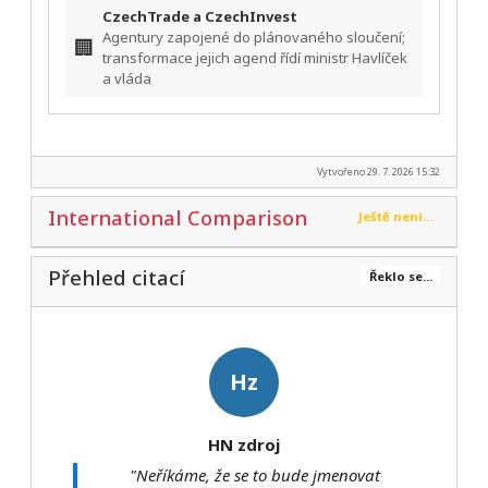
CzechTrade a CzechInvest
Agentury zapojené do plánovaného sloučení;
🏢
transformace jejich agend řídí ministr Havlíček
a vláda
Vytvořeno 29. 7. 2026 15:32
International Comparison
Ještě není...
Přehled citací
Řeklo se...
Hz
HN zdroj
"Neříkáme, že se to bude jmenovat