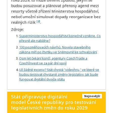
budou posuzovat a plánovat přenosy agend mezi
resorty včetně zřízení Ministerstva hospodářství,
neboť umožní simulovat dopady reorganizace bez
[4]
reálných rizik
.
Zdroje:
Superministerstvo hospodářství konečně vznikne. Co
přesně ale nabídne?
130 pozměňovacích návrhů. Novela stavebního
zákona míří po čtvrtku ve Sněmovně ke schvalování
Osm let čekání končí, agentury CzechTrade a
CzechInvest se za pár dní spojí
Už žádné excesy? Stát chystá "videohru," ve které se
budou testovat chystané změny legislativy. Jak bude
fungovat digitální dvojče státu
Stát připravuje digitální
Nejnovější
model České republiky pro testování
legislativních změn do roku 2029