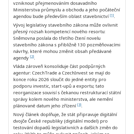
vzniknout přejmenováním dosavadního
Ministerstva průmyslu a obchodu a jeho počáteční
[1]
agendou bude především oblast stavebnictví
.
Vývoj legislativy stavebního zákona může ovlivnit
přesný rozsah kompetencí nového resortu:
Sněmovna poslala do třetího čtení novelu
stavebního zákona s přibližně 130 pozměňovacími
návrhy, které mohou změnit obsah předávané
[2]
agendy
.
Vláda zároveň konsoliduje část podpůrných
agentur: CzechTrade a CzechInvest se mají do
konce roku 2026 sloučit do jedné entity pro
podporu investic, start-upů a exportu; tato
reorganizace souvisí s čekanou restrukturací státní
správy kolem nového ministerstva, ale nemění
[3]
plánované datum jeho zřízení
.
Nový článek doplňuje, že stát připravuje digitální
dvojče České republiky (digitální model) pro
testování dopadů legislativních a dalších změn do
roku 2029; to může ovlivnit způsob, jakým se