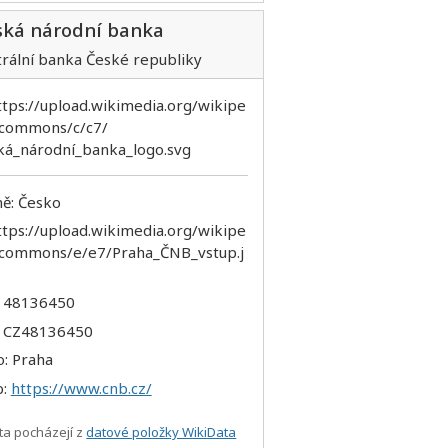
ská národní banka
trální banka České republiky
ě: Česko
: 48136450
: CZ48136450
o: Praha
b:
https://www.cnb.cz/
ta pocházejí z
datové položky WikiData