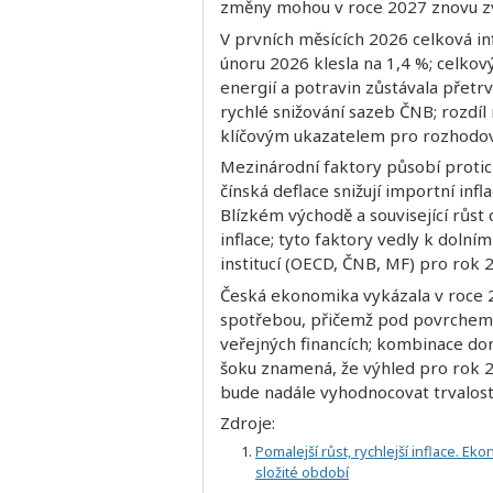
změny mohou v roce 2027 znovu zvý
V prvních měsících 2026 celková in
únoru 2026 klesla na 1,4 %; celkov
energií a potravin zůstávala přetr
rychlé snižování sazeb ČNB; rozdíl 
klíčovým ukazatelem pro rozhodov
Mezinárodní faktory působí proti
čínská deflace snižují importní inf
Blízkém východě a související růst
inflace; tyto faktory vedly k doln
institucí (OECD, ČNB, MF) pro rok
Česká ekonomika vykázala v roce 
spotřebou, přičemž pod povrchem p
veřejných financích; kombinace dom
šoku znamená, že výhled pro rok 
bude nadále vyhodnocovat trvalost 
Zdroje:
Pomalejší růst, rychlejší inflace. E
složité období