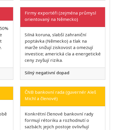
Firmy exportéři (zejména průmysl
orientovaný na Německo)
+50%
e
Silná koruna, slabší zahraniční
t
poptávka (Německo) a tlak na
.
marže snižují ziskovost a omezují
investice; americká cla a energetické
ceny zvyšují rizika.
Silný negativní dopad
ČNB bankovní rada (guvernér Aleš
Michl a členové)
obě
Konkrétní členové bankovní rady
formují rétoriku a rozhodnutí o
sazbách; jejich postoje ovlivňují