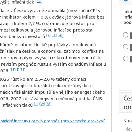
[35]
šit inflační tlak
.
flace v Česku výrazně zpomalila (meziroční CPI v
Jak
ý indikátor kolem 1,6 %), avšak jádrová inflace bez
infl
pod
vávající kolem 2,7 %, což omezuje prostor pro
mezi celkovou a jádrovou inflací se proto stal
[2]
[31]
[34]
ání banky i investorů
.
chůdně: oslabení čínské poptávky a opakovaná
lační tlak na českou ekonomiku, zatímco konflikt na
 cen ropy a plynu zvyšují riziko obnoveného růstu
ím revizím prognóz růstu a vyšším odhadům inflace u
[33]
[1]
[13]
 2026
.
2025 růst kolem 2,5–2,6 % tažený domácí
řetrvávají strukturální rizika v průmyslu a
ácích fiskálních impulsů a vnějšího energetického
Če
2026–2027 zůstává nejistý a měnová politika ČNB
[11]
[24]
[35]
inflačních tlaků
.
stát
Kon
konomické instituty upravily prognózu pro Německo, očekávají
Hla