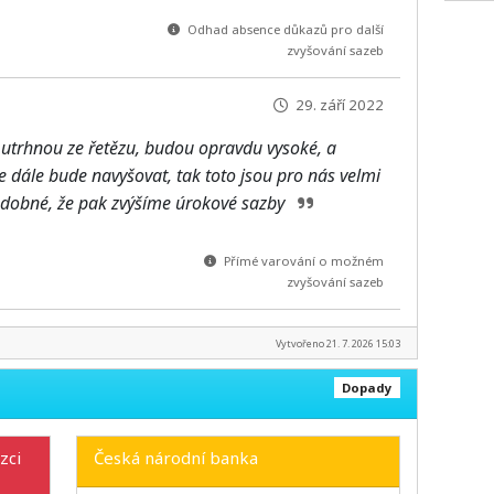
Odhad absence důkazů pro další
zvyšování sazeb
29. září 2022
trhnou ze řetězu, budou opravdu vysoké, a
e dále bude navyšovat, tak toto jsou pro nás velmi
podobné, že pak zvýšíme úrokové sazby
Přímé varování o možném
zvyšování sazeb
Vytvořeno 21. 7. 2026 15:03
Dopady
zci
Česká národní banka