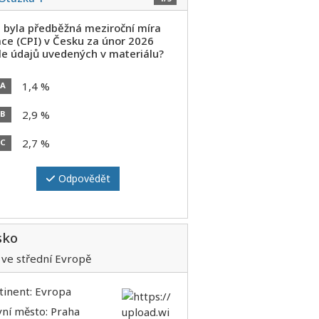
á byla předběžná meziroční míra
ace (CPI) v Česku za únor 2026
le údajů uvedených v materiálu?
1,4 %
A
2,9 %
B
2,7 %
C
Odpovědět
sko
 ve střední Evropě
tinent: Evropa
vní město: Praha