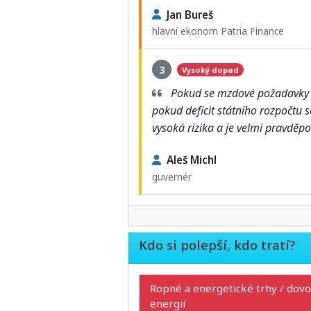
Jan Bureš
hlavní ekonom Patria Finance
3
Vysoký dopad
Pokud se mzdové požadavky u
pokud deficit státního rozpočtu s
vysoká rizika a je velmi pravdě
Aleš Michl
guvernér
Kdo si polepší, kdo tratí?
Ropné a energetické trhy / dovo
energií