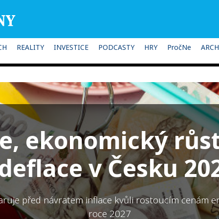
CH
REALITY
INVESTICE
PODCASTY
HRY
PročNe
ARCH
ce, ekonomický růst 
 deflace v Česku 20
ruje před návratem inflace kvůli rostoucím cenám en
roce 2027