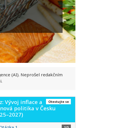
gence (AI). Neprošel redakčním
i.
z: Vývoj inflace a
Otestujte se
ová politika v Česku
025–2027)
Otázka 1
1/5