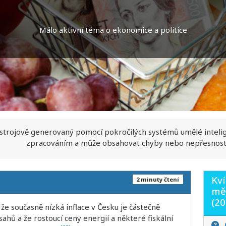
Málo aktivní téma o ekonomice a politice
 strojově generovaný pomocí pokročilých systémů umělé inteli
zpracováním a může obsahovat chyby nebo nepřesnost
Kví
2 minuty čtení
měn
(2
že současně nízká inflace v Česku je částečně
hů a že rostoucí ceny energií a některé fiskální