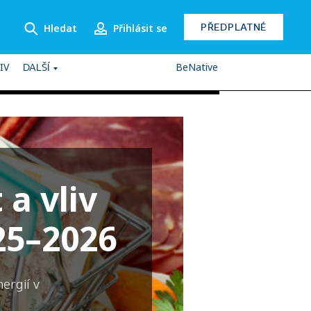
PŘEDPLATNÉ
Hledat
Přihlásit se
IV
BeNative
DALŠÍ
a vliv
25–2026
ergií v