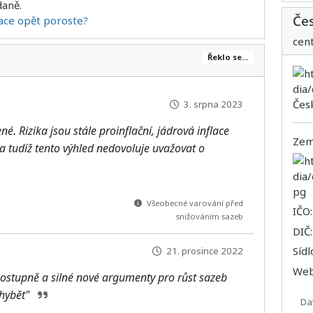
daně.
Če
lace opět poroste?
cen
Řeklo se...
3. srpna 2023
. Rizika jsou stále proinflační, jádrová inflace
Zem
, a tudíž tento výhled nedovoluje uvažovat o
Všeobecné varování před
IČO
snižováním sazeb
DIČ
Sídl
21. prosince 2022
We
ostupně a silné nové argumenty pro růst sazeb
chybět"
Da