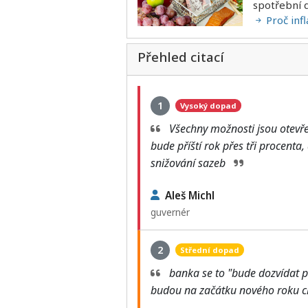
spotřební 
Proč inf
Přehled citací
1
Vysoký dopad
Všechny možnosti jsou otevřené
bude příští rok přes tři procenta
snižování sazeb
Aleš Michl
guvernér
2
Střední dopad
banka se to "bude dozvídat p
budou na začátku nového roku 