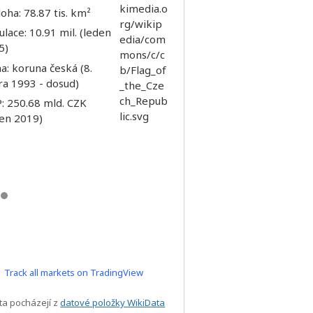
oha: 78.87 tis. km²
lace: 10.91 mil. (leden
5)
: koruna česká (8.
ra 1993 - dosud)
: 250.68 mld. CZK
den 2019)
Track all markets on TradingView
ta pocházejí z
datové položky WikiData