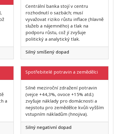
Centrální banka stojí v centru
,
rozhodnutí o sazbách; musí
což
vyvažovat riziko růstu inflace (hlavně
služeb a nájemného) a tlak na
podporu růstu, což jí zvyšuje
politický a analytický tlak.
Silný smíšený dopad
Spotřebitelé potravin a zemědělci
Silné meziroční zdražení potravin
tě
(vejce +44,3%, ovoce +15% atd.)
ch a
zvyšuje náklady pro domácnosti a
nejistotu pro zemědělce kvůli vyšším
vstupním nákladům (hnojiva).
Silný negativní dopad