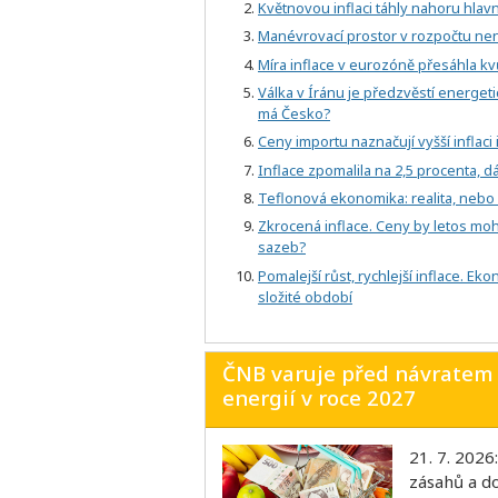
Květnovou inflaci táhly nahoru hlav
Manévrovací prostor v rozpočtu není
Míra inflace v eurozóně přesáhla kv
Válka v Íránu je předzvěstí energetic
má Česko?
Ceny importu naznačují vyšší inflaci
Inflace zpomalila na 2,5 procenta, dá
Teflonová ekonomika: realita, nebo 
Zkrocená inflace. Ceny by letos mo
sazeb?
Pomalejší růst, rychlejší inflace. E
složité období
ČNB varuje před návratem 
energií v roce 2027
21. 7. 2026
zásahů a do