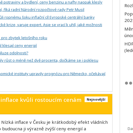
ně potraviny a bydlení, ceny benzinu a nafty naopak klesly
Rozl
, říká radní Národní rozpočtové rady Petr Musil
Popu
ůli ropnému šoku inflační cíl Evropské centrální banky
202
ké krize, varuje expert. Asie se vrací k uhlí, jaké možnosti
Měna
úno
 i pro zbytek letošního roku
HDP
l klesají ceny energií
(le
iluze odolnosti?
hly růst o méně než dvě procenta, dočkáme se i poklesu
konomické instituty upravily prognózu pro Německo, očekávají
inflace kvůli rostoucím cenám
Nejnovější
: Nízká inflace v Česku je krátkodobý efekt vládních
 budoucna ji výrazně zvýší ceny energií a
Da