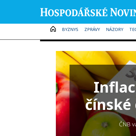
HOME
BYZNYS
ZPRÁVY
NÁZORY
TE
Infla
čínské
ČNB va