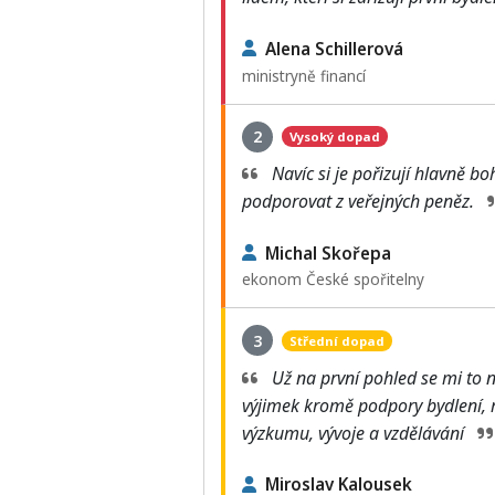
Alena Schillerová
ministryně financí
2
Vysoký dopad
Navíc si je pořizují hlavně bo
podporovat z veřejných peněz.
Michal Skořepa
ekonom České spořitelny
3
Střední dopad
Už na první pohled se mi to ne
výjimek kromě podpory bydlení, r
výzkumu, vývoje a vzdělávání
Miroslav Kalousek