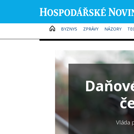
HOME
BYZNYS
ZPRÁVY
NÁZORY
TE
Daňové
č
Vláda 