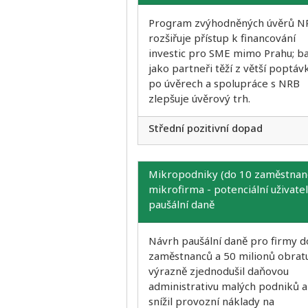
Program zvýhodněných úvěrů N
rozšiřuje přístup k financování
investic pro SME mimo Prahu; b
jako partneři těží z větší poptáv
po úvěrech a spolupráce s NRB
zlepšuje úvěrový trh.
Střední pozitivní dopad
Mikropodniky (do 10 zaměstnanc
mikrofirma - potenciální uživate
paušální daně
Návrh paušální daně pro firmy d
zaměstnanců a 50 milionů obrat
výrazně zjednodušil daňovou
administrativu malých podniků a
snížil provozní náklady na