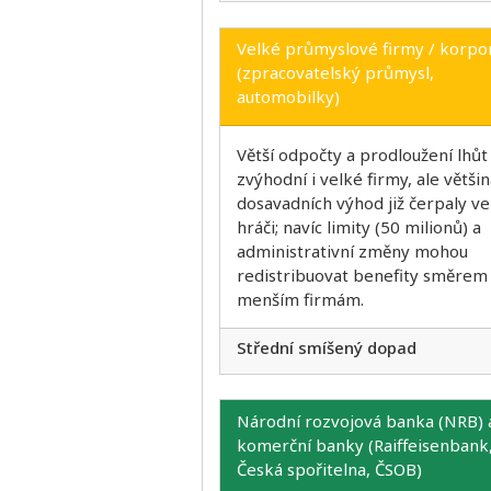
Velké průmyslové firmy / korpo
(zpracovatelský průmysl,
automobilky)
Větší odpočty a prodloužení lhůt
zvýhodní i velké firmy, ale větši
dosavadních výhod již čerpaly vel
hráči; navíc limity (50 milionů) a
administrativní změny mohou
redistribuovat benefity směrem
menším firmám.
Střední smíšený dopad
Národní rozvojová banka (NRB) 
komerční banky (Raiffeisenbank
Česká spořitelna, ČSOB)