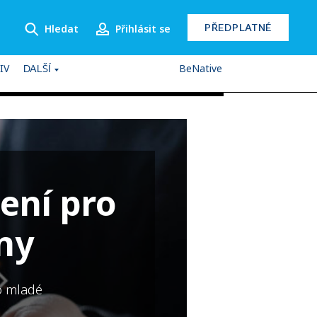
PŘEDPLATNÉ
Hledat
Přihlásit se
IV
BeNative
DALŠÍ
ení pro
ny
o mladé