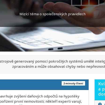
Mizící téma o společenských pravidlech
 strojově generovaný pomocí pokročilých systémů umělé inteli
zpracováním a může obsahovat chyby nebo nepřesnost
Kv
2 minuty čtení
a p
do
í navrhuje zvýšení daňových odpočtů na hypotéky
ořízení první nemovitosti; někteří experti varují,