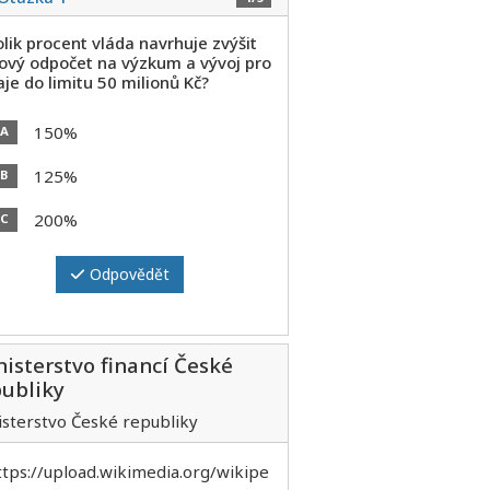
lik procent vláda navrhuje zvýšit
ový odpočet na výzkum a vývoj pro
je do limitu 50 milionů Kč?
150%
A
125%
B
200%
C
Odpovědět
isterstvo financí České
ubliky
isterstvo České republiky