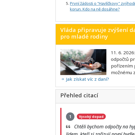
První žádosti o "Havlíčkovy" zvýhodn
korun. Kdo na ně dosáhne?
Vláda připravuje zvýšení 
pro mladé rodiny
11. 6. 2026
odpočtů pr
pořízením p
možnému zd
Jak získat víc z daní?
Přehled citací
1
Vysoký dopad
Chtěli bychom odpočty na hy
lidem, kteří si zařizují první bydl