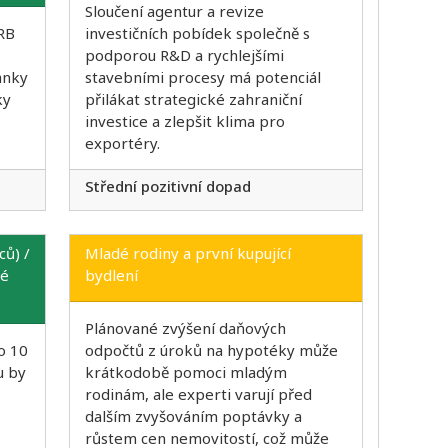
Sloučení agentur a revize
RB
investičních pobídek společně s
podporou R&D a rychlejšími
anky
stavebními procesy má potenciál
ky
přilákat strategické zahraniční
investice a zlepšit klima pro
exportéry.
Střední pozitivní dopad
ů) /
Mladé rodiny a první kupující
lé
bydlení
Plánované zvýšení daňových
o 10
odpočtů z úroků na hypotéky může
u by
krátkodobě pomoci mladým
rodinám, ale experti varují před
dalším zvyšováním poptávky a
růstem cen nemovitostí, což může