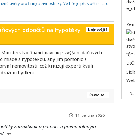
ěné úvěry pro firmy a živnostníky. Ve hře je přes pět miliard
Zem
daňových odpočtů na hypotéky
Nejnovější
: Ministerstvo financí navrhuje zvýšení daňových
IČO
o mladé s hypotékou, aby jim pomohlo s
DIČ
rvní nemovitosti, což kritizují experti kvůli
Sídl
ražení bydlení.
We
Da
Řeklo se...
11. června 2026
potéky zatraktivnit a pomoci zejména mladým
ení