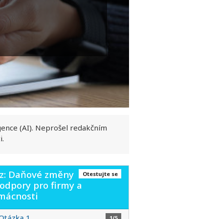
gence (AI). Neprošel redakčním
i.
íz: Daňové změny
Otestujte se
odpory pro firmy a
mácnosti
Otázka 1
1/5