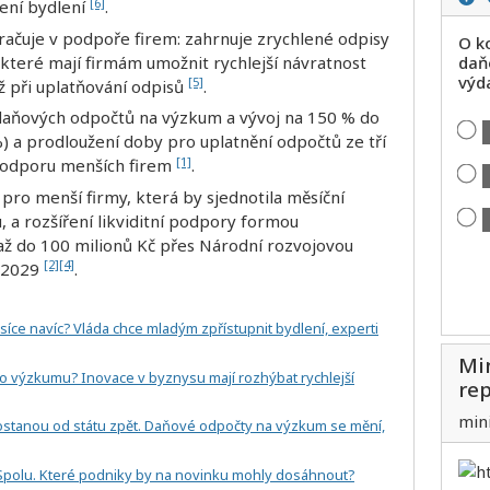
[6]
žení bydlení
.
račuje v podpoře firem: zahrnuje zrychlené odpisy
O ko
 které mají firmám umožnit rychlejší návratnost
daň
výda
[5]
ěž při uplatňování odpisů
.
 daňových odpočtů na výzkum a vývoj na 150 % do
%) a prodloužení doby pro uplatnění odpočtů ze tří
[1]
podporu menších firem
.
 pro menší firmy, která by sjednotila měsíční
u, a rozšíření likviditní podpory formou
ž do 100 milionů Kč přes Národní rozvojovou
[2]
[4]
a 2029
.
tisíce navíc? Vláda chce mladým zpřístupnit bydlení, experti
Min
o výzkumu? Inovace v byznysu mají rozhýbat rychlejší
rep
min
 dostanou od státu zpět. Daňové odpočty na výzkum se mění,
e Spolu. Které podniky by na novinku mohly dosáhnout?