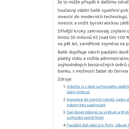
že to může přispět k dalšímu zdra
Současný vládní balík opatření pok
investic do moderních technologií,
investic a snížit byrokratickou zát
Dřívější kroky zahrnovaly zvýšení
limitu 50 milionů Kč (nad tím 100 
na pět let, zaměřené zejména na 
Balík doplňuje návrh paušální daně
platby státu a snížila administrativ
zvýhodněných bezúročných úvěrů a
banku, s možností žádat do červn
Zdroje:
Odečíst si z daní za hypotéku další 
plány kritizují
Investice do nových robotů, nebo d
odpisy bez papírování
Dají deset milionů na výzkum a tři
zvýhodní menší firmy
Paušální daň také pro firmy, slibuj