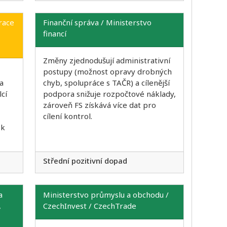
race
Finanční správa / Ministerstvo
financí
Změny zjednodušují administrativní
postupy (možnost opravy drobných
na
chyb, spolupráce s TAČR) a cílenější
cí
podpora snižuje rozpočtové náklady,
zároveň FS získává více dat pro
cílení kontrol.
 k
Střední pozitivní dopad
a
Ministerstvo průmyslu a obchodu /
,
CzechInvest / CzechTrade