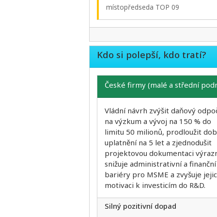
místopředseda TOP 09
Kdo si polepší, kdo tratí?
České firmy (malé a střední pod
Vládní návrh zvýšit daňový odpo
na výzkum a vývoj na 150 % do
limitu 50 milionů, prodloužit do
uplatnění na 5 let a zjednodušit
projektovou dokumentaci výraz
snižuje administrativní a finanční
bariéry pro MSME a zvyšuje jeji
motivaci k investicím do R&D.
Silný pozitivní dopad