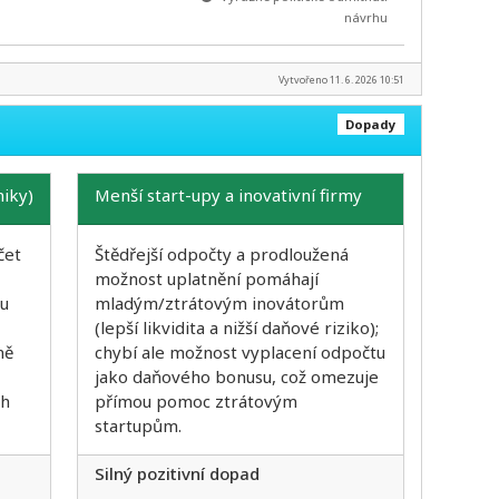
návrhu
Vytvořeno 11. 6. 2026 10:51
Dopady
niky)
Menší start-upy a inovativní firmy
čet
Štědřejší odpočty a prodloužená
možnost uplatnění pomáhají
bu
mladým/ztrátovým inovátorům
(lepší likvidita a nižší daňové riziko);
ně
chybí ale možnost vyplacení odpočtu
jako daňového bonusu, což omezuje
ch
přímou pomoc ztrátovým
startupům.
Silný pozitivní dopad