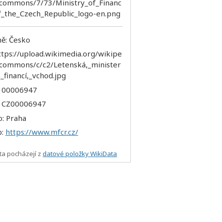
ě: Česko
: 00006947
: CZ00006947
o: Praha
b:
https://www.mfcr.cz/
ta pocházejí z
datové položky WikiData