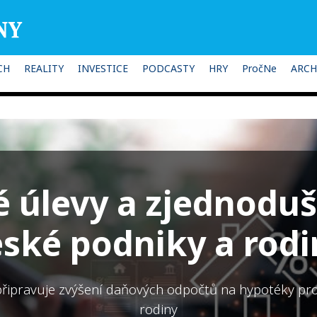
CH
REALITY
INVESTICE
PODCASTY
HRY
PročNe
ARCH
 úlevy a zjednoduš
eské podniky a rodi
připravuje zvýšení daňových odpočtů na hypotéky pr
rodiny