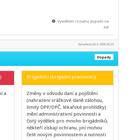
Vysvětlení rozsahu dopadu na
lidi
Vytvořeno 24. 6. 2026 20:23
Dopady
)
Brigádníci (brigádní pracovníci)
í a
Změny v odvodu daní a pojištění
(nahrazení srážkové daně zálohou,
limity DPP/DPČ, lékařské prohlídky)
mění administrativní povinnosti a
e
čistý výdělek pro mnoho brigádníků;
někteří získají ochranu, jiní mohou
čelit novým povinnostem a nutnosti