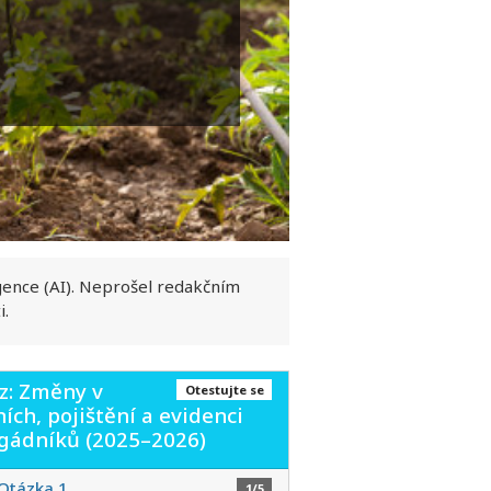
gence (AI). Neprošel redakčním
i.
z: Změny v
Otestujte se
ích, pojištění a evidenci
igádníků (2025–2026)
Otázka 1
1/5