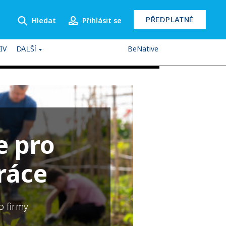
PŘEDPLATNÉ
Hledat
Přihlásit se
IV
BeNative
DALŠÍ
e pro
ráce
o firmy