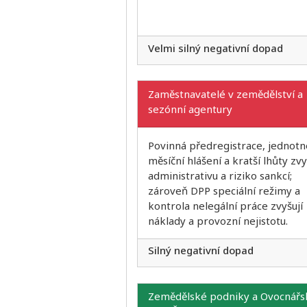
Velmi silný negativní dopad
Zaměstnavatelé v zemědělství a
sezónní agentury
Povinná předregistrace, jednotn
měsíční hlášení a kratší lhůty zvy
administrativu a riziko sankcí;
zároveň DPP speciální režimy a
kontrola nelegální práce zvyšují
náklady a provozní nejistotu.
Silný negativní dopad
Zemědělské podniky a Ovocnářs