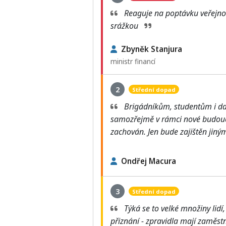
Reaguje na poptávku veřejnos
srážkou
Zbyněk Stanjura
ministr financí
2
Střední dopad
Brigádníkům, studentům i dal
samozřejmě v rámci nové budoucí
zachován. Jen bude zajištěn ji
Ondřej Macura
3
Střední dopad
Týká se to velké množiny lidí
přiznání - zpravidla mají zaměst