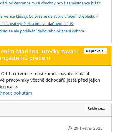
igád: od července musí všechny nové zaměstnance hlásit
rvence klesají. Co přesně dělat pro vrácení přeplatku?
imalizovat výdělek a omezit daňovou zátěž
dníci se ale podávání daňového přiznání vyhnou
dením Mariana Jurečky zavádí
Nejnovější
 brigádníků předem
: Od 1. července musí zaměstnavatelé hlásit
vé pracovníky včetně dohodářů ještě před jejich
o práce.
yhnout pokutám
Řeklo se...
29. května 2025