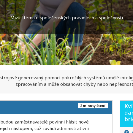
Mizící téma o společenských pravidlech a společnosti
 strojově generovaný pomocí pokročilých systémů umělé inteli
zpracováním a může obsahovat chyby nebo nepřesnost
Kví
2 minuty čtení
dan
br
 budou zaměstnavatelé povinni hlásit nové
jich nástupem, což zavádí administrativní