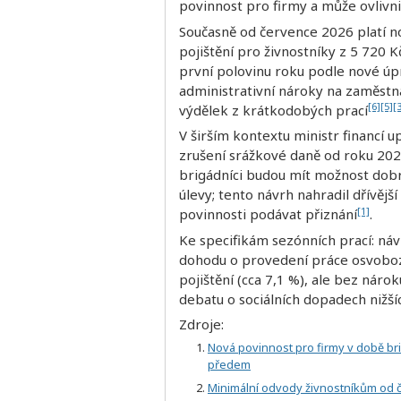
povinnost pro firmy a může ovlivn
Současně od července 2026 platí no
pojištění pro živnostníky z 5 720 K
první polovinu roku podle nové úp
administrativní nároky na zaměstn
[6]
[5]
[
výdělek z krátkodobých prací
V širším kontextu ministr financí 
zrušení srážkové daně od roku 202
brigádníci budou mít možnost dobr
úlevy; tento návrh nahradil dřívějš
[1]
povinnosti podávat přiznání
.
Ke specifikám sezónních prací: ná
dohodu o provedení práce osvobo
pojištění (cca 7,1 %), ale bez nár
debatu o sociálních dopadech nižší
Zdroje:
Nová povinnost pro firmy v době br
předem
Minimální odvody živnostníkům od če