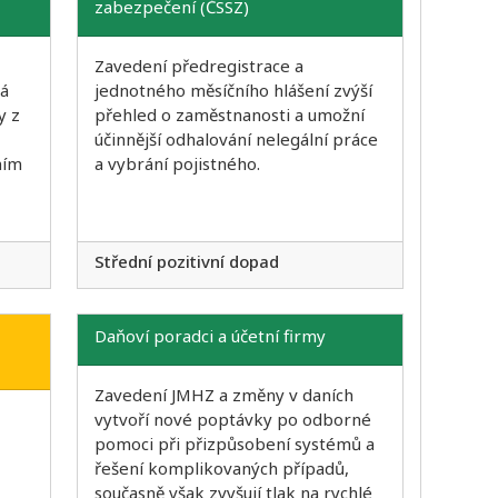
zabezpečení (ČSSZ)
Zavedení předregistrace a
má
jednotného měsíčního hlášení zvýší
y z
přehled o zaměstnanosti a umožní
účinnější odhalování nelegální práce
ním
a vybrání pojistného.
Střední pozitivní dopad
Daňoví poradci a účetní firmy
Zavedení JMHZ a změny v daních
vytvoří nové poptávky po odborné
pomoci při přizpůsobení systémů a
řešení komplikovaných případů,
současně však zvyšují tlak na rychlé