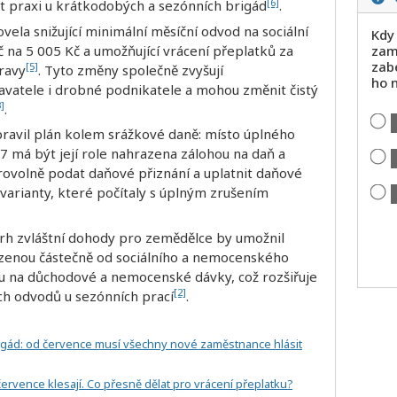
[6]
it praxi u krátkodobých a sezónních brigád
.
vela snižující minimální měsíční odvod na sociální
Kdy
č na 5 005 Kč a umožňující vrácení přeplatků za
zam
zab
[5]
ravy
. Tyto změny společně zvyšují
ho 
avatele i drobné podnikatele a mohou změnit čistý
3]
.
upravil plán kolem srážkové daně: místo úplného
7 má být její role nahrazena zálohou na daň a
ovolně podat daňové přiznání a uplatnit daňové
í varianty, které počítaly s úplným zrušením
vrh zvláštní dohody pro zemědělce by umožnil
zenou částečně od sociálního a nemocenského
oku na důchodové a nemocenské dávky, což rozšiřuje
[2]
ch odvodů u sezónních prací
.
igád: od července musí všechny nové zaměstnance hlásit
rvence klesají. Co přesně dělat pro vrácení přeplatku?