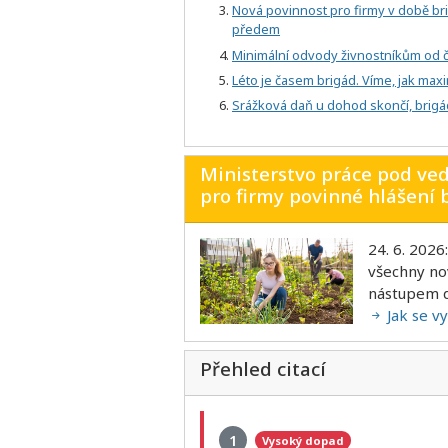
Nová povinnost pro firmy v době br
předem
Minimální odvody živnostníkům od če
Léto je časem brigád. Víme, jak max
Srážková daň u dohod skončí, brigá
Ministerstvo práce pod ve
pro firmy povinné hlášení
24. 6. 2026
všechny no
nástupem d
Jak se v
Přehled citací
1
Vysoký dopad