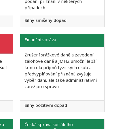
podání přiznání v některých
případech.
Silný smíšený dopad
Finanční správa
Zrušení srážkové daně a zavedení
é
zálohové daně a JMHZ umožní lepší
šují
kontrolu příjmů fyzických osob a
předvyplňování přiznání, zvyšuje
výběr daní, ale také administrativní
zátěž pro správu.
Silný pozitivní dopad
ká
Česká správa sociálního