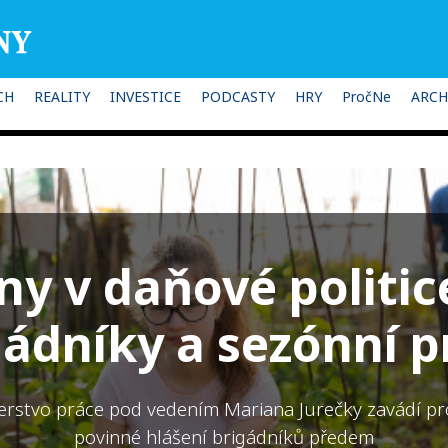
CH
REALITY
INVESTICE
PODCASTY
HRY
PročNe
ARCH
y v daňové politic
gádníky a sezónní p
erstvo práce pod vedením Mariana Jurečky zavádí pr
povinné hlášení brigádníků předem