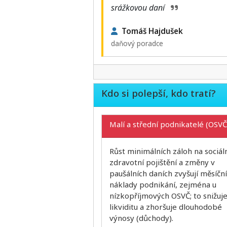
srážkovou daní
Tomáš Hajdušek
daňový poradce
Kdo si polepší, kdo tratí?
Malí a střední podnikatelé (OSVČ
Růst minimálních záloh na sociáln
zdravotní pojištění a změny v
paušálních daních zvyšují měsíční
náklady podnikání, zejména u
nízkopříjmových OSVČ; to snižuj
likviditu a zhoršuje dlouhodobé
výnosy (důchody).