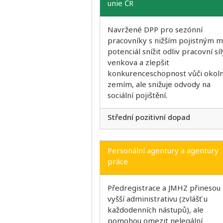
unie ČR
Navržené DPP pro sezónní
pracovníky s nižším pojistným 
potenciál snížit odliv pracovní síl
venkova a zlepšit
konkurenceschopnost vůči okol
zemím, ale snižuje odvody na
sociální pojištění.
Střední pozitivní dopad
Personální agentury a agentury
práce
Předregistrace a JMHZ přinesou
vyšší administrativu (zvlášť u
každodenních nástupů), ale
pomohou omezit nelegální