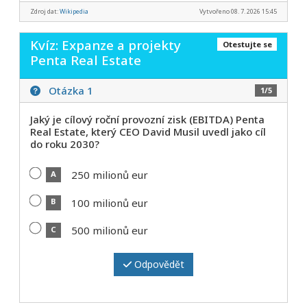
Zdroj dat:
Wikipedia
Vytvořeno 08. 7. 2026 15:45
Kvíz: Expanze a projekty
Otestujte se
Penta Real Estate
Otázka 1
1/5
Jaký je cílový roční provozní zisk (EBITDA) Penta
Real Estate, který CEO David Musil uvedl jako cíl
do roku 2030?
250 milionů eur
A
100 milionů eur
B
500 milionů eur
C
Odpovědět