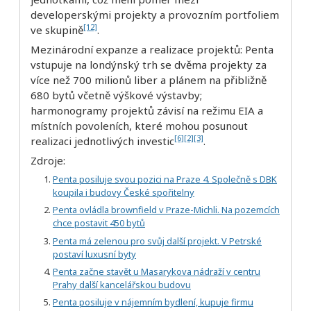
developerskými projekty a provozním portfoliem
[12]
ve skupině
.
Mezinárodní expanze a realizace projektů: Penta
vstupuje na londýnský trh se dvěma projekty za
více než 700 milionů liber a plánem na přibližně
680 bytů včetně výškové výstavby;
harmonogramy projektů závisí na režimu EIA a
místních povoleních, které mohou posunout
[6]
[2]
[3]
realizaci jednotlivých investic
.
Zdroje:
Penta posiluje svou pozici na Praze 4. Společně s DBK
koupila i budovy České spořitelny
Penta ovládla brownfield v Praze-Michli. Na pozemcích
chce postavit 450 bytů
Penta má zelenou pro svůj další projekt. V Petrské
postaví luxusní byty
Penta začne stavět u Masarykova nádraží v centru
Prahy další kancelářskou budovu
Penta posiluje v nájemním bydlení, kupuje firmu