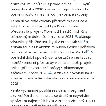
zisky 250 milionů eur s prodejem až 2 700 bytů
ročně do roku 2030, což signalizuje strategické
posílení růstu a mezinárodní expanze skupiny.
Téma dříve reflektovalo především akvizice a
větší brownfield projekty v Praze: Penta
představila projekt Florenc 21 za 20 mld. Kč s
[8]
plánovaným dokončením v roce 2031
, plánuje
[5]
výstavbu přibližně 450 bytů v Praze‑Michli
a
získala souhlas k akvizicím budov České spořitelny
[9]
pro transformaci území u Budějovické/Roztyl
. V
poslední době společnost také začala realizovat
menší komorní přestavby v centru, např. projekt
Hybe (přestavba staré pošty) s plánovaným
[10]
začátkem v roce 2026
, a získala povolení na 82
luxusních bytů v Petrské ulici s dokončením v roce
[11]
2028
.
Penta významně posílila rezidenční segment
akvizicí Portfolium a stala se druhým největším
správcem nájemních bytů v Praze s více než 1 400
jednotkami, což mění poměr mezi