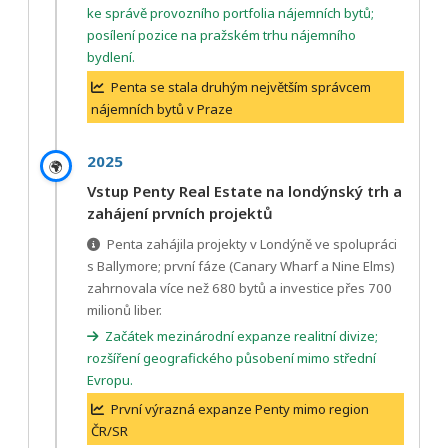
ke správě provozního portfolia nájemních bytů;
posílení pozice na pražském trhu nájemního
bydlení.
Penta se stala druhým největším správcem
nájemních bytů v Praze
2025
🌍
Vstup Penty Real Estate na londýnský trh a
zahájení prvních projektů
Penta zahájila projekty v Londýně ve spolupráci
s Ballymore; první fáze (Canary Wharf a Nine Elms)
zahrnovala více než 680 bytů a investice přes 700
milionů liber.
Začátek mezinárodní expanze realitní divize;
rozšíření geografického působení mimo střední
Evropu.
První výrazná expanze Penty mimo region
ČR/SR