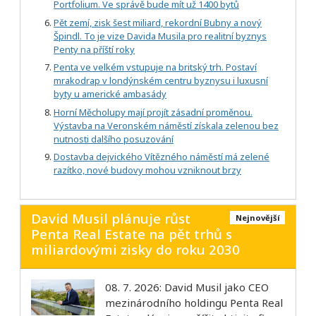
Portfolium. Ve správě bude mít už 1400 bytů
Pět zemí, zisk šest miliard, rekordní Bubny a nový
Špindl. To je vize Davida Musila pro realitní byznys
Penty na příští roky
Penta ve velkém vstupuje na britský trh. Postaví
mrakodrap v londýnském centru byznysu i luxusní
byty u americké ambasády
Horní Měcholupy mají projít zásadní proměnou.
Výstavba na Veronském náměstí získala zelenou bez
nutnosti dalšího posuzování
Dostavba dejvického Vítězného náměstí má zelené
razítko, nové budovy mohou vzniknout brzy
David Musil plánuje růst
Nejnovější
Penta Real Estate na pět trhů s
miliardovými zisky do roku 2030
08. 7. 2026: David Musil jako CEO
mezinárodního holdingu Penta Real