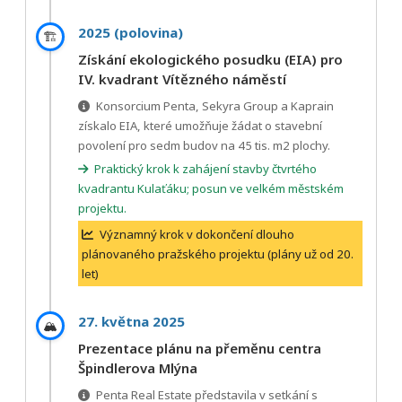
2025 (polovina)
🏗️
Získání ekologického posudku (EIA) pro
IV. kvadrant Vítězného náměstí
Konsorcium Penta, Sekyra Group a Kaprain
získalo EIA, které umožňuje žádat o stavební
povolení pro sedm budov na 45 tis. m2 plochy.
Praktický krok k zahájení stavby čtvrtého
kvadrantu Kulaťáku; posun ve velkém městském
projektu.
Významný krok v dokončení dlouho
plánovaného pražského projektu (plány už od 20.
let)
27. května 2025
🏔️
Prezentace plánu na přeměnu centra
Špindlerova Mlýna
Penta Real Estate představila v setkání s