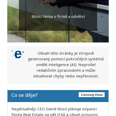
Mizící téma o firmě a odvětví
Obsah této stránky je strojově
generovaný pomocí pokročilých systémů
umělé inteligence (AI). Neprošel
redakčním zpracováním a může
obsahovat chyby nebo nepřesnosti.
Co se děje?
2 minuty čtení
Nejaktuálněji: CEO David Musil plánuje expanzi
Penta Real Estate na pět trhů a cílové provozní