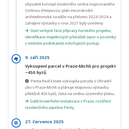
obyvateli koncept moderního centra inspirovaného
Cortinou d'Ampezzo; plán mezinárodní
architektonické soutěže na přelomu 2023/2024 a
zahájení výstavby v roce 2027 byly uvedeny.
Start veřejné fáze přípravy horského projektu;
identifikace majetkových překážek (spor o pozemky
s místními podnikateli) ovlivňujících postup.
9. září 2025
🏘️
Vykoupení parcel v Praze‑Michli pro projekt
~450 bytů
Penta Real Estate vykoupila parcely v Ohradní
ulici v Praze‑Michli a plánuje etapovou výstavbu
přibližně 450 bytů, čeká na změnu územního plánu.
Další brownfield‑revitalizace v Praze; rozšíření
rezidenčního pipeline Penty.
27. července 2025
🟩