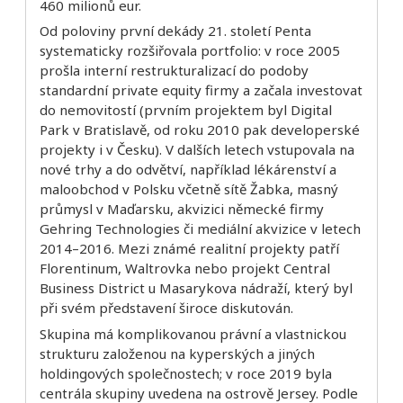
460 milionů eur.
Od poloviny první dekády 21. století Penta
systematicky rozšiřovala portfolio: v roce 2005
prošla interní restrukturalizací do podoby
standardní private equity firmy a začala investovat
do nemovitostí (prvním projektem byl Digital
Park v Bratislavě, od roku 2010 pak developerské
projekty i v Česku). V dalších letech vstupovala na
nové trhy a do odvětví, například lékárenství a
maloobchod v Polsku včetně sítě Žabka, masný
průmysl v Maďarsku, akvizici německé firmy
Gehring Technologies či mediální akvizice v letech
2014–2016. Mezi známé realitní projekty patří
Florentinum, Waltrovka nebo projekt Central
Business District u Masarykova nádraží, který byl
při svém představení široce diskutován.
Skupina má komplikovanou právní a vlastnickou
strukturu založenou na kyperských a jiných
holdingových společnostech; v roce 2019 byla
centrála skupiny uvedena na ostrově Jersey. Podle