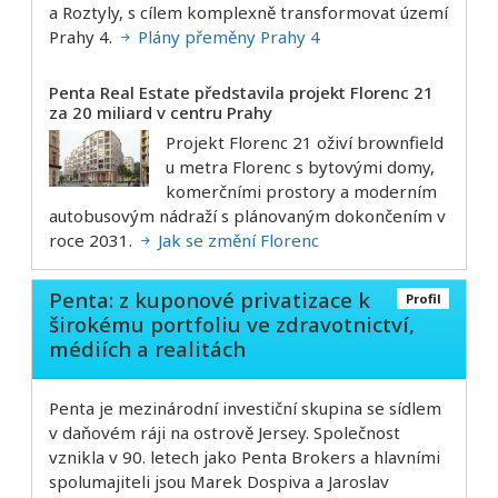
a Roztyly, s cílem komplexně transformovat území
Prahy 4.
Plány přeměny Prahy 4
Penta Real Estate představila projekt Florenc 21
za 20 miliard v centru Prahy
Projekt Florenc 21 oživí brownfield
u metra Florenc s bytovými domy,
komerčními prostory a moderním
autobusovým nádraží s plánovaným dokončením v
roce 2031.
Jak se změní Florenc
Penta: z kuponové privatizace k
Profil
širokému portfoliu ve zdravotnictví,
médiích a realitách
Penta je mezinárodní investiční skupina se sídlem
v daňovém ráji na ostrově Jersey. Společnost
vznikla v 90. letech jako Penta Brokers a hlavními
spolumajiteli jsou Marek Dospiva a Jaroslav