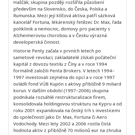
Haščák; skupina později rozšířila působení
především na Slovensko, do Česka, Polska a
Rumunska. Mezi její klíčová aktiva patří sázková
kancelář Fortuna, lékárenský řetězec Dr. Max, řada
poliklinik a nemocnic, domovy pro pacienty s
Alzheimerovou chorobou a v Česku výrazná
developerská činnost.
Historie Penty začala v prvních letech po
sametové revoluci; zakladatelé získali počáteční
kapitál z dovozu textilu z Číny a v roce 1994
formálně založili Penta Brokers. V letech 1994–
1997 investovali zejména do opcí a v roce 1997
ovládli fond VÚB Kupón s aktivy přibližně 9 miliard
korun. V dalším období (1997–2006) skupina
podnikala rozsáhlé restrukturalizace firem,
konsolidovala holdingovou strukturu na Kypru a od
roku 2001 expandovala na český trh s investicemi
do společností jako Dr. Max, Fortuna či Aero
Vodochody. Mezi lety 2002 a 2006 rostla čistá
hodnota aktiv z přibližně 70 milionů eur na zhruba