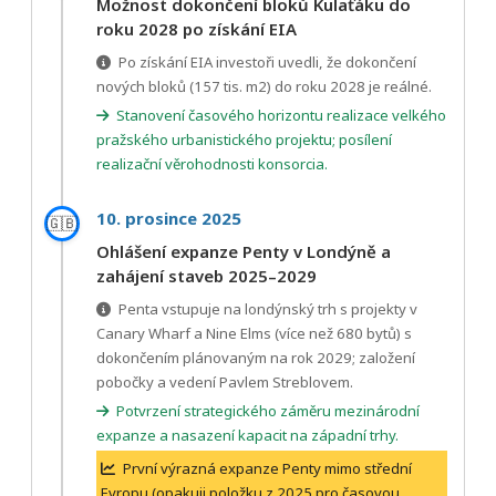
Možnost dokončení bloků Kulaťáku do
roku 2028 po získání EIA
Po získání EIA investoři uvedli, že dokončení
nových bloků (157 tis. m2) do roku 2028 je reálné.
Stanovení časového horizontu realizace velkého
pražského urbanistického projektu; posílení
realizační věrohodnosti konsorcia.
10. prosince 2025
🇬🇧
Ohlášení expanze Penty v Londýně a
zahájení staveb 2025–2029
Penta vstupuje na londýnský trh s projekty v
Canary Wharf a Nine Elms (více než 680 bytů) s
dokončením plánovaným na rok 2029; založení
pobočky a vedení Pavlem Streblovem.
Potvrzení strategického záměru mezinárodní
expanze a nasazení kapacit na západní trhy.
První výrazná expanze Penty mimo střední
Evropu (opakuji položku z 2025 pro časovou