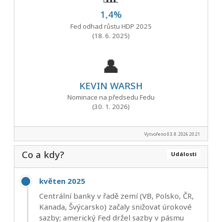
1,4%
Fed odhad růstu HDP 2025
(18. 6. 2025)
👤
KEVIN WARSH
Nominace na předsedu Fedu
(30. 1. 2026)
Vytvořeno 03. 8. 2026 20:21
Co a kdy?
Události
květen 2025
Centrální banky v řadě zemí (VB, Polsko, ČR,
Kanada, Švýcarsko) začaly snižovat úrokové
sazby; americký Fed držel sazby v pásmu