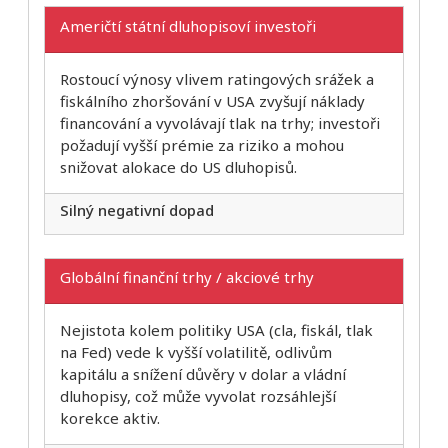
Američtí státní dluhopisoví investoři
Rostoucí výnosy vlivem ratingových srážek a
fiskálního zhoršování v USA zvyšují náklady
financování a vyvolávají tlak na trhy; investoři
požadují vyšší prémie za riziko a mohou
snižovat alokace do US dluhopisů.
Silný negativní dopad
Globální finanční trhy / akciové trhy
Nejistota kolem politiky USA (cla, fiskál, tlak
na Fed) vede k vyšší volatilitě, odlivům
kapitálu a snížení důvěry v dolar a vládní
dluhopisy, což může vyvolat rozsáhlejší
korekce aktiv.