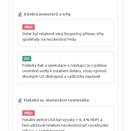
💰
Důvěra investorů a trhy
PŘED
Dolar byl relativně silný bezpečný přístav; trhy
spoléhaly na nezávislost Fedu
PO
Politický tlak a spekulace o nástupci (a o politice
uvolnění) vedly k oslabení dolaru, růstu výnosů
dlouhých US dluhopisů a vyšší tržní nejistotě
💰
Fiskální vs. monetární rovnováha
PŘED
Fiskální deficit USA byl vysoký (~6,4 % HDP) a
Fed udržoval relativní nezávislost při vyvažování
inflace a zaměstnanosti