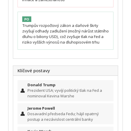
PO
Trumpův rozpočtový zákon a daňové škrty
zvyšují odhady zadlužení (možný nárůst státního
dluhu o biliony USD), což zvyšuje tlak na Fed a
riziko vyšších výnosů na dluhopisovém trhu
Klíčové postavy
Donald Trump
👤
Prezident USA; vyvíjí politický tlak na Fed a
nominoval Kevina Warshe
Jerome Powell
👤
Dosavadní předseda Fedu; hájil opatrný
postup a nezávislost centrální banky