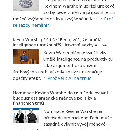
Kevinem Warshem udržel úrokové
sazby beze změny a připustil jejich
možné zvýšení letos kvůli zvýšené inflaci.
Proč
se sazby nemění?
Kevin Warsh, příští šéf Fedu, věří, že umělá
inteligence umožní nižší úrokové sazby v USA
Kevin Warsh plánuje využít vliv
umělé inteligence na produktivitu
jako argument pro snížení
úrokových sazeb, ačkoliv analýza naznačuje
opačný efekt.
Proč věřit AI na trhu?
Nominace Kevina Warshe do čela Fedu ovlivní
budoucnost americké měnové politiky a
finančních trhů
Nominace Kevina Warshe na
předsedu amerického Fedu může
zásadně ovlivnit vývoj měnové