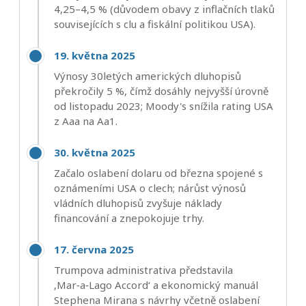
4,25–4,5 % (důvodem obavy z inflačních tlaků
souvisejících s clu a fiskální politikou USA).
19. května 2025
Výnosy 30letých amerických dluhopisů
překročily 5 %, čímž dosáhly nejvyšší úrovně
od listopadu 2023; Moody's snížila rating USA
z Aaa na Aa1.
30. května 2025
Začalo oslabení dolaru od března spojené s
oznámeními USA o clech; nárůst výnosů
vládních dluhopisů zvyšuje náklady
financování a znepokojuje trhy.
17. června 2025
Trumpova administrativa představila
‚Mar‑a‑Lago Accord‘ a ekonomický manuál
Stephena Mirana s návrhy včetně oslabení