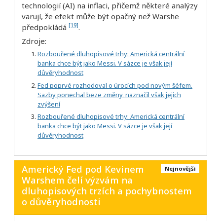
technologií (AI) na inflaci, přičemž některé analýzy
varují, že efekt může být opačný než Warshe
[19]
předpokládá
.
Zdroje:
Rozbouřené dluhopisové trhy: Americká centrální
banka chce být jako Messi. V sázce je však její
důvěryhodnost
Fed poprvé rozhodoval o úrocích pod novým šéfem.
Sazby ponechal beze změny, naznačil však jejich
zvýšení
Rozbouřené dluhopisové trhy: Americká centrální
banka chce být jako Messi. V sázce je však její
důvěryhodnost
Americký Fed pod Kevinem
Nejnovější
Warshem čelí výzvám na
dluhopisových trzích a pochybnostem
o důvěryhodnosti