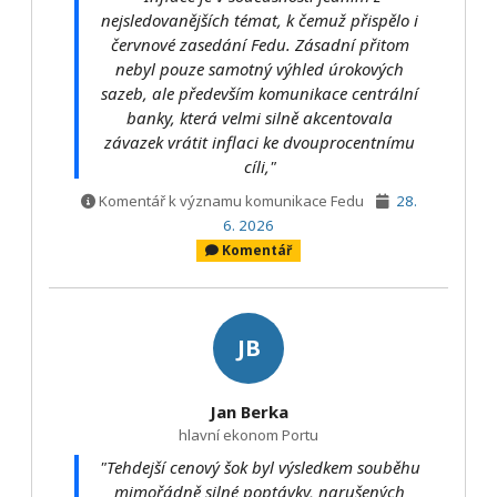
nejsledovanějších témat, k čemuž přispělo i
červnové zasedání Fedu. Zásadní přitom
nebyl pouze samotný výhled úrokových
sazeb, ale především komunikace centrální
banky, která velmi silně akcentovala
závazek vrátit inflaci ke dvouprocentnímu
cíli,"
Komentář k významu komunikace Fedu
28.
6. 2026
Komentář
JB
Jan Berka
hlavní ekonom Portu
"Tehdejší cenový šok byl výsledkem souběhu
mimořádně silné poptávky, narušených