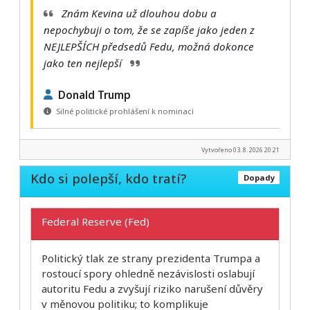
Znám Kevina už dlouhou dobu a
nepochybuji o tom, že se zapíše jako jeden z
NEJLEPŠÍCH předsedů Fedu, možná dokonce
jako ten nejlepší
Donald Trump
Silné politické prohlášení k nominaci
Vytvořeno 03. 8. 2026 20:21
Kdo si polepší, kdo tratí?
Dopady
Federal Reserve (Fed)
Politický tlak ze strany prezidenta Trumpa a
rostoucí spory ohledně nezávislosti oslabují
autoritu Fedu a zvyšují riziko narušení důvěry
v měnovou politiku; to komplikuje