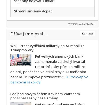
schopný bojovat s inflací.
Střední smíšený dopad
Vytvořeno 03. 8. 2026 20:21
Dříve jsme psali...
Kontext
Wall Street vydělává miliardy na AI mánii za
Trumpovy éry
Pět velkých amerických bank
zaznamenalo za druhý kvartál
rekordní zisky přes 48 miliard
dolarů, poháněné volatilní trhy a AI nadšením
během Trumpova prezidentství.
Překvapivé
bankovní rekordy
Fed pod novým šéfem Kevinem Warshem
ponechal sazby beze změny
Fed poprvé pod novým šéfem