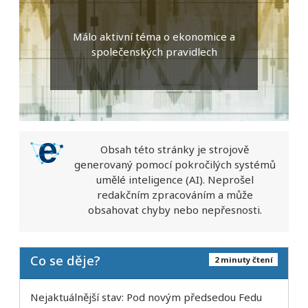
Málo aktivní téma o ekonomice a
společenských pravidlech
Obsah této stránky je strojově
generovaný pomocí pokročilých systémů
umělé inteligence (AI). Neprošel
redakčním zpracováním a může
obsahovat chyby nebo nepřesnosti.
Co se děje?
2 minuty čtení
Nejaktuálnější stav: Pod novým předsedou Fedu