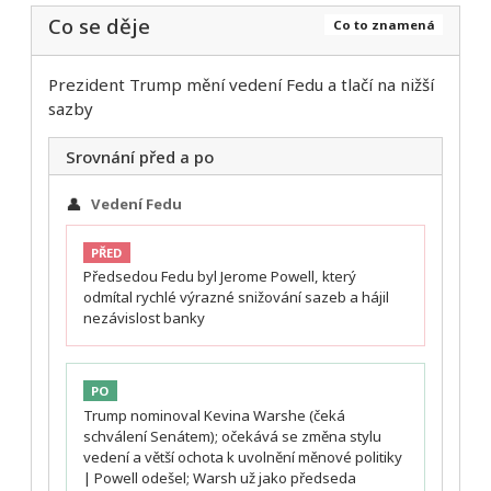
Co se děje
Co to znamená
Prezident Trump mění vedení Fedu a tlačí na nižší
sazby
Srovnání před a po
👤
Vedení Fedu
PŘED
Předsedou Fedu byl Jerome Powell, který
odmítal rychlé výrazné snižování sazeb a hájil
nezávislost banky
PO
Trump nominoval Kevina Warshe (čeká
schválení Senátem); očekává se změna stylu
vedení a větší ochota k uvolnění měnové politiky
| Powell odešel; Warsh už jako předseda