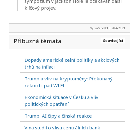
sympozium v Jackson Hole je očekáván další
klíčový projev.
Vytvořeno 03. 8. 2026 20:21
Příbuzná témata
Související
Dopady americké celní politiky a akciových
trhů na inflaci
Trump a vliv na kryptoměny: Překonaný
rekord i pád WLFI
Ekonomická situace v Česku a vliv
politických opatření
Trump, AI čipy a čínská reakce
Vlna studií o vlivu centrálních bank