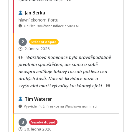
Jan Berka
hlavní ekonom Portu
Odlišení současné inflace a vlivu AI
2
Střední dopad
2. února 2026
Warshova nominace byla pravděpodobně
prvotním spouštěčem, ale sama o sobě
neospravedlňuje takový rozsah poklesu cen
drahých kovů. Nucené likvidace pozic a
zvyšování marží vytvořily kaskádový efekt
Tim Waterer
Vysvětlení tržní reakce na Warshovu nominaci
3
Vysoký dopad
30. ledna 2026