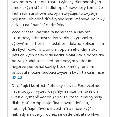
Kevinem Warshem rostou výnosy dlouhodobých
amerických státních dluhopisů navzdory tomu, že
Fed zatím úrokové sazby nezvyšuje; to zvyšuje
nejistotu ohledně důvěryhodnosti měnové politiky
a tlaku na finanční podmínky .
Vývoj v čase: Warsheva nominace a Návrat
Trumpovy administrativy vedly k výrazným
výkyvům na trzích — oslabení dolaru, kolísání cen
drahých kovů, bitcoinu a ropy a rekordní zisky
pěti velkých bank v důsledku volatility a poptávky
po AI-produktech; Fed pod novým vedením
nejprve ponechal sazby beze změny, přitom
připustil možné budoucí zvýšení kvůli tlaku inflace
[19]
[17]
.
Doplňující kontext: Politický tlak na Fed (včetně
Trumpových výzev k rychlým snížením sazeb a
úvah o výměně vedení) spolu s rostoucími výnosy
dluhopisů komplikuje financování deficitu,
zpochybňuje důvěru investorů a může zvýšit
náklady na úvěry; rovněž se vede debata o vlivu