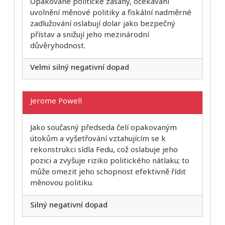
Opakované politické zásahy, očekávání
uvolnění měnové politiky a fiskální nadměrné
zadlužování oslabují dolar jako bezpečný
přístav a snižují jeho mezinárodní
důvěryhodnost.
Velmi silný negativní dopad
Jerome Powell
Jako současný předseda čelí opakovaným
útokům a vyšetřování vztahujícím se k
rekonstrukci sídla Fedu, což oslabuje jeho
pozici a zvyšuje riziko politického nátlaku; to
může omezit jeho schopnost efektivně řídit
měnovou politiku.
Silný negativní dopad