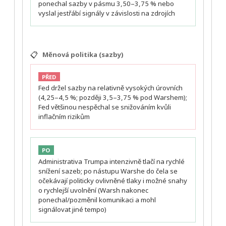
ponechal sazby v pásmu 3,50–3,75 % nebo
vyslal jestřábí signály v závislosti na zdrojích
📋
Měnová politika (sazby)
PŘED
Fed držel sazby na relativně vysokých úrovních
(4,25–4,5 %; později 3,5–3,75 % pod Warshem);
Fed většinou nespěchal se snižováním kvůli
inflačním rizikům
PO
Administrativa Trumpa intenzivně tlačí na rychlé
snížení sazeb; po nástupu Warshe do čela se
očekávají politicky ovlivněné tlaky i možné snahy
o rychlejší uvolnění (Warsh nakonec
ponechal/pozměnil komunikaci a mohl
signálovat jiné tempo)