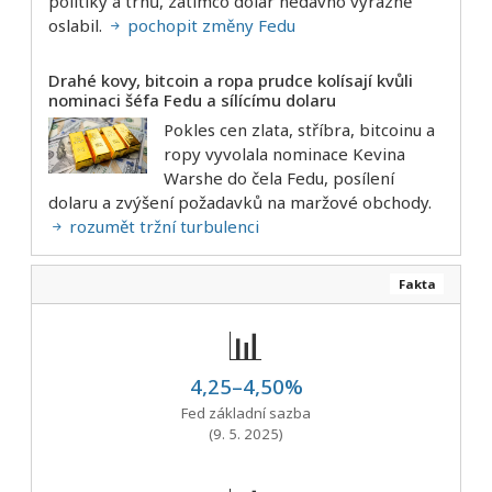
politiky a trhů, zatímco dolar nedávno výrazně
oslabil.
pochopit změny Fedu
Drahé kovy, bitcoin a ropa prudce kolísají kvůli
nominaci šéfa Fedu a sílícímu dolaru
Pokles cen zlata, stříbra, bitcoinu a
ropy vyvolala nominace Kevina
Warshe do čela Fedu, posílení
dolaru a zvýšení požadavků na maržové obchody.
rozumět tržní turbulenci
Fakta
📊
4,25–4,50%
Fed základní sazba
(9. 5. 2025)