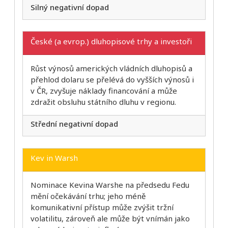
Silný negativní dopad
České (a evrop.) dluhopisové trhy a investoři
Růst výnosů amerických vládních dluhopisů a
přehlod dolaru se přelévá do vyšších výnosů i
v ČR, zvyšuje náklady financování a může
zdražit obsluhu státního dluhu v regionu.
Střední negativní dopad
Kev in Warsh
Nominace Kevina Warshe na předsedu Fedu
mění očekávání trhu; jeho méně
komunikativní přístup může zvýšit tržní
volatilitu, zároveň ale může být vnímán jako