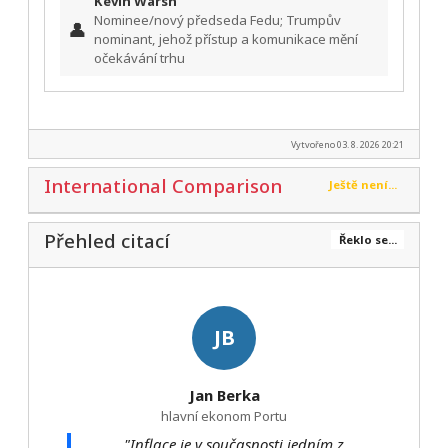
Kevin Warsh
Nominee/nový předseda Fedu; Trumpův
👤
nominant, jehož přístup a komunikace mění
očekávání trhu
Vytvořeno 03. 8. 2026 20:21
International Comparison
Ještě není...
Přehled citací
Řeklo se...
JB
Jan Berka
hlavní ekonom Portu
"Inflace je v současnosti jedním z