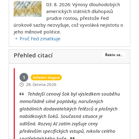
03. 8. 2026: Výnosy dlouhodobých
amerických státních dluhopisů
prudce rostou, přestože Fed
úrokové sazby nezvyšuje, což vyvolává nejistotu o
jeho měnové politice.
Proč Fed zmatkuje
Přehled citací
Řeklo se...
1
Střední dopad
28. června 2026
Tehdejší cenový šok byl výsledkem souběhu
mimořádně silné poptávky, narušených
globálních dodavatelských řetězců a plošných
nabídkových šoků. Současná situace je
odlišná. Rozvoj AI zatím zvyšuje ceny
především specifických vstupů, nikoliv celého
spotřebitelského koše