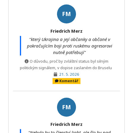
FM
Friedrich Merz
"který Ukrajina a její občanky a občané v
pokračujícím boji proti ruskému agresorovi
nutně potřebují"
O důvodu, proč by zvláštní status byl silným
politickým signálem, v dopise zaslaném do Bruselu
21. 5. 2026
Komentář
FM
Friedrich Merz
"Nebylo by to členství light, ale šlo by nad