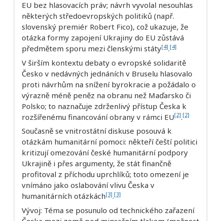
EU bez hlasovacích práv; návrh vyvolal nesouhlas
některých středoevropských politiků (např.
slovenský premiér Robert Fico), což ukazuje, že
otázka formy zapojení Ukrajiny do EU zůstává
[4]
[4]
předmětem sporu mezi členskými státy
.
V širším kontextu debaty o evropské solidaritě
Česko v nedávných jednáních v Bruselu hlasovalo
proti návrhům na snížení byrokracie a požádalo o
výrazně méně peněz na obranu než Maďarsko či
Polsko; to naznačuje zdrženlivý přístup Česka k
[2]
[2]
rozšířenému financování obrany v rámci EU
.
Současně se vnitrostátní diskuse posouvá k
otázkám humanitární pomoci: někteří čeští politici
kritizují omezování české humanitární podpory
Ukrajině i přes argumenty, že stát finančně
profitoval z příchodu uprchlíků; toto omezení je
vnímáno jako oslabování vlivu Česka v
[3]
[3]
humanitárních otázkách
.
Vývoj: Téma se posunulo od technického zařazení
Česka mezi země pod migračním tlakem (možnost