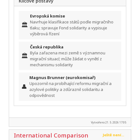
Klíčové postavy
Evropská komise
Navrhuje klasifikace států podle migračního
🏛️
tlaku; spravuje Fond solidarity a vypisuje
výběrová řízení
Česká republika
Byla zařazena mezi země s významnou
🏛️
migrační situací; může žádat o vynětí z
mechanismu solidarity
Magnus Brunner (eurokomisař)
Upozornil na probíhající reformu migrační a
👤
azylové politiky a zdůraznil solidaritu a
odpovědnost
Vytvořeno 21. 5. 2026 17:05
International Comparison
Ještě není...