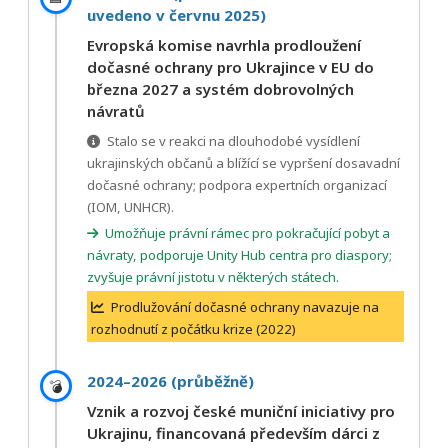
uvedeno v červnu 2025)
Evropská komise navrhla prodloužení
dočasné ochrany pro Ukrajince v EU do
března 2027 a systém dobrovolných
návratů
Stalo se v reakci na dlouhodobé vysídlení
ukrajinských občanů a blížící se vypršení dosavadní
dočasné ochrany; podpora expertních organizací
(IOM, UNHCR).
Umožňuje právní rámec pro pokračující pobyt a
návraty, podporuje Unity Hub centra pro diaspory;
zvyšuje právní jistotu v některých státech.
Prodlužování dočasné ochrany navazuje na
rozhodnutí z počátku krize (2022)
2024–2026 (průběžně)
💣
Vznik a rozvoj české muniční iniciativy pro
Ukrajinu, financovaná především dárci z