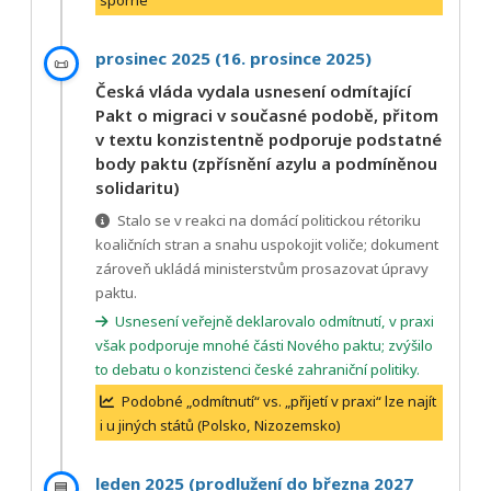
sporné
prosinec 2025 (16. prosince 2025)
📜
Česká vláda vydala usnesení odmítající
Pakt o migraci v současné podobě, přitom
v textu konzistentně podporuje podstatné
body paktu (zpřísnění azylu a podmíněnou
solidaritu)
Stalo se v reakci na domácí politickou rétoriku
koaličních stran a snahu uspokojit voliče; dokument
zároveň ukládá ministerstvům prosazovat úpravy
paktu.
Usnesení veřejně deklarovalo odmítnutí, v praxi
však podporuje mnohé části Nového paktu; zvýšilo
to debatu o konzistenci české zahraniční politiky.
Podobné „odmítnutí“ vs. „přijetí v praxi“ lze najít
i u jiných států (Polsko, Nizozemsko)
leden 2025 (prodlužení do března 2027
🟦