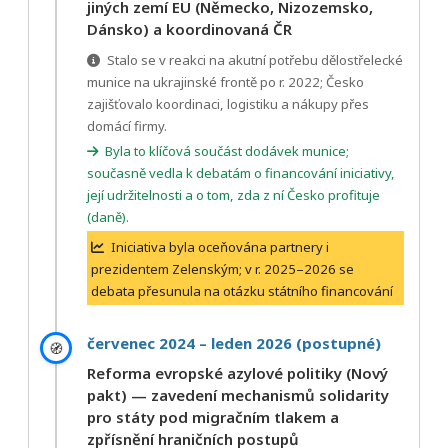
jiných zemí EU (Německo, Nizozemsko,
Dánsko) a koordinovaná ČR
Stalo se v reakci na akutní potřebu dělostřelecké
munice na ukrajinské frontě po r. 2022; Česko
zajišťovalo koordinaci, logistiku a nákupy přes
domácí firmy.
Byla to klíčová součást dodávek munice;
současně vedla k debatám o financování iniciativy,
její udržitelnosti a o tom, zda z ní Česko profituje
(daně).
Iniciativa byla oceňována partnery i
prezidentem Zelenským; v r. 2025–2026 se
debata přesunula na otázku státního financování
červenec 2024 – leden 2026 (postupné)
🧭
Reforma evropské azylové politiky (Nový
pakt) — zavedení mechanismů solidarity
pro státy pod migračním tlakem a
zpřísnění hraničních postupů