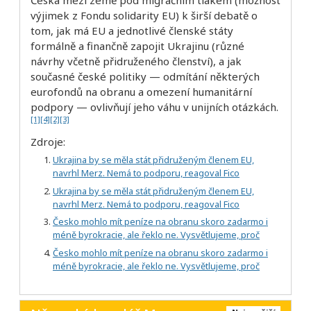
výjimek z Fondu solidarity EU) k širší debatě o
tom, jak má EU a jednotlivé členské státy
formálně a finančně zapojit Ukrajinu (různé
návrhy včetně přidruženého členství), a jak
současné české politiky — odmítání některých
eurofondů na obranu a omezení humanitární
podpory — ovlivňují jeho váhu v unijních otázkách.
[1]
[4]
[2]
[3]
Zdroje:
Ukrajina by se měla stát přidruženým členem EU,
navrhl Merz. Nemá to podporu, reagoval Fico
Ukrajina by se měla stát přidruženým členem EU,
navrhl Merz. Nemá to podporu, reagoval Fico
Česko mohlo mít peníze na obranu skoro zadarmo i
méně byrokracie, ale řeklo ne. Vysvětlujeme, proč
Česko mohlo mít peníze na obranu skoro zadarmo i
méně byrokracie, ale řeklo ne. Vysvětlujeme, proč