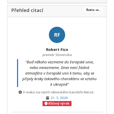
Přehled citací
Řeklo se...
RF
Robert Fico
premiér Slovenska
"Buď někoho vezmeme do Evropské unie,
nebo nevezmeme. Dnes není žádná
atmosféra v Evropské unii k tomu, aby se
přijaly kroky takového charakteru ve vztahu
k Ukrajině"
V reakci na návrh německého kancléře Merze
21. 5. 2026
Klíčový výrok