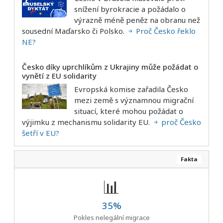
snížení byrokracie a požádalo o
výrazně méně peněz na obranu než
sousední Maďarsko či Polsko.
Proč Česko řeklo
NE?
Česko díky uprchlíkům z Ukrajiny může požádat o
vynětí z EU solidarity
Evropská komise zařadila Česko
mezi země s významnou migrační
situací, které mohou požádat o
výjimku z mechanismu solidarity EU.
proč Česko
šetří v EU?
Fakta
📊
35%
Pokles nelegální migrace