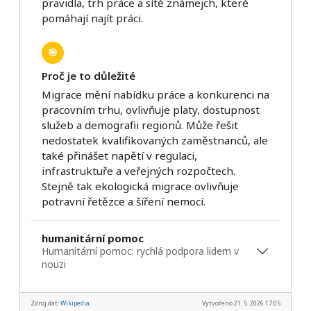
pravidla, trh práce a sítě známejch, které
pomáhají najít práci.
🎯
Proč je to důležité
Migrace mění nabídku práce a konkurenci na
pracovním trhu, ovlivňuje platy, dostupnost
služeb a demografii regionů. Může řešit
nedostatek kvalifikovaných zaměstnanců, ale
také přinášet napětí v regulaci,
infrastruktuře a veřejných rozpočtech.
Stejně tak ekologická migrace ovlivňuje
potravní řetězce a šíření nemocí.
humanitární pomoc
Humanitární pomoc: rychlá podpora lidem v
nouzi
Zdroj dat:
Wikipedia
Vytvořeno 21. 5. 2026 17:05