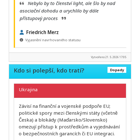
Nebylo by to členství light, ale šlo by nad
asociační dohodu a urychlilo by dále
přístupový proces
Friedrich Merz
Vyjasnění navrhovaného statusu
Vytvořeno 21. 5. 2026 17:05
Kdo si polepší, kdo tratí?
Dopady
Ukrajina
Závisí na finanční a vojenské podpoře EU;
politické spory mezi členskými státy (včetně
Česka) a blokády (Maďarsko/Slovensko)
omezují přístup k prostředkům a vyjednávání
o bezpečnostních garancích či EU integraci.