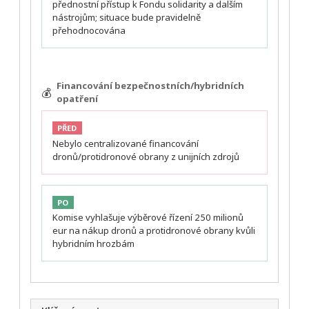
přednostní přístup k Fondu solidarity a dalším
nástrojům; situace bude pravidelně
přehodnocována
Financování bezpečnostních/hybridních
💰
opatření
PŘED
Nebylo centralizované financování
dronů/protidronové obrany z unijních zdrojů
PO
Komise vyhlašuje výběrové řízení 250 milionů
eur na nákup dronů a protidronové obrany kvůli
hybridním hrozbám