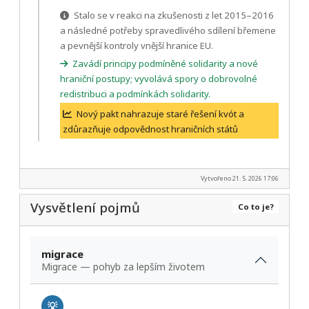
Stalo se v reakci na zkušenosti z let 2015–2016
a následné potřeby spravedlivého sdílení břemene
a pevnější kontroly vnější hranice EU.
Zavádí principy podmíněné solidarity a nové
hraniční postupy; vyvolává spory o dobrovolné
redistribuci a podmínkách solidarity.
Nový pakt nahrazuje staré řešení kvót a
zdůrazňuje odpovědnost hraničních států
Vytvořeno 21. 5. 2026 17:06
Vysvětlení pojmů
Co to je?
migrace
Migrace — pohyb za lepším životem
💡