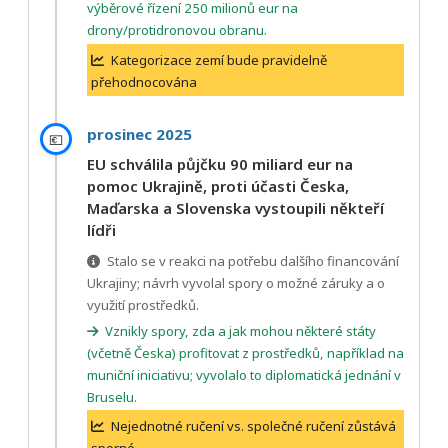
výběrové řízení 250 milionů eur na
drony/protidronovou obranu.
Kategorizace zemí bude pravidelně
přehodnocována
prosinec 2025
💶
EU schválila půjčku 90 miliard eur na
pomoc Ukrajině, proti účasti Česka,
Maďarska a Slovenska vystoupili někteří
lídři
Stalo se v reakci na potřebu dalšího financování
Ukrajiny; návrh vyvolal spory o možné záruky a o
využití prostředků.
Vznikly spory, zda a jak mohou některé státy
(včetně Česka) profitovat z prostředků, například na
muniční iniciativu; vyvolalo to diplomatická jednání v
Bruselu.
Nejednotné ručení vs. společné ručení zůstává