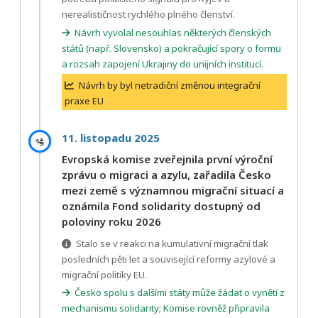
nerealističnost rychlého plného členství.
Návrh vyvolal nesouhlas některých členských
států (např. Slovensko) a pokračující spory o formu
a rozsah zapojení Ukrajiny do unijních institucí.
Návrh by byl netradiční změnou integrační
praxe EU
11. listopadu 2025
🛂
Evropská komise zveřejnila první výroční
zprávu o migraci a azylu, zařadila Česko
mezi země s významnou migrační situací a
oznámila Fond solidarity dostupný od
poloviny roku 2026
Stalo se v reakci na kumulativní migrační tlak
posledních pěti let a související reformy azylové a
migrační politiky EU.
Česko spolu s dalšími státy může žádat o vynětí z
mechanismu solidarity; Komise rovněž připravila