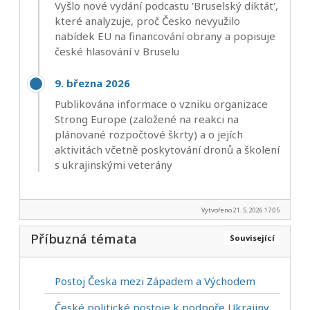
Vyšlo nové vydání podcastu 'Bruselský diktát',
které analyzuje, proč Česko nevyužilo
nabídek EU na financování obrany a popisuje
české hlasování v Bruselu
9. března 2026
Publikována informace o vzniku organizace
Strong Europe (založené na reakci na
plánované rozpočtové škrty) a o jejích
aktivitách včetně poskytování dronů a školení
s ukrajinskými veterány
Vytvořeno 21. 5. 2026 17:05
Příbuzná témata
Související
Postoj Česka mezi Západem a Východem
České politické postoje k podpoře Ukrajiny