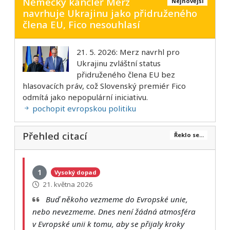
Německý kancléř Merz
Nejnovější
navrhuje Ukrajinu jako přidruženého
člena EU, Fico nesouhlasí
21. 5. 2026: Merz navrhl pro
Ukrajinu zvláštní status
přidruženého člena EU bez
hlasovacích práv, což Slovenský premiér Fico
odmítá jako nepopulární iniciativu.
pochopit evropskou politiku
Přehled citací
Řeklo se...
1
Vysoký dopad
21. května 2026
Buď někoho vezmeme do Evropské unie,
nebo nevezmeme. Dnes není žádná atmosféra
v Evropské unii k tomu, aby se přijaly kroky