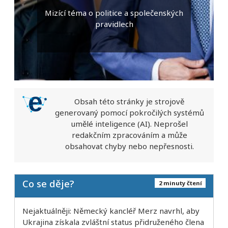
Mizící téma o politice a společenských
pravidlech
Obsah této stránky je strojově
generovaný pomocí pokročilých systémů
umělé inteligence (AI). Neprošel
redakčním zpracováním a může
obsahovat chyby nebo nepřesnosti.
Co se děje?
2 minuty čtení
Nejaktuálněji: Německý kancléř Merz navrhl, aby
Ukrajina získala zvláštní status přidruženého člena