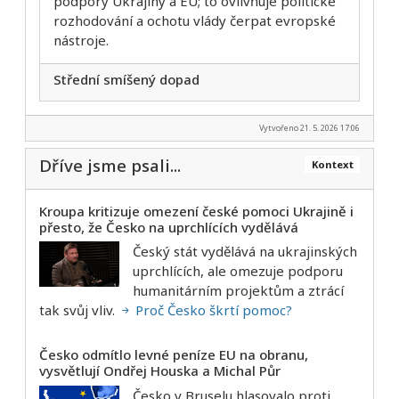
podpory Ukrajiny a EU; to ovlivňuje politické
rozhodování a ochotu vlády čerpat evropské
nástroje.
Střední smíšený dopad
Vytvořeno 21. 5. 2026 17:06
Dříve jsme psali...
Kontext
Kroupa kritizuje omezení české pomoci Ukrajině i
přesto, že Česko na uprchlících vydělává
Český stát vydělává na ukrajinských
uprchlících, ale omezuje podporu
humanitárním projektům a ztrácí
tak svůj vliv.
Proč Česko škrtí pomoc?
Česko odmítlo levné peníze EU na obranu,
vysvětlují Ondřej Houska a Michal Půr
Česko v Bruselu hlasovalo proti