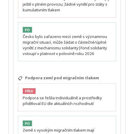
ještě v plném provozu; žádné vynětí pro státy s
kumulativním tlakem
PO
Česko bylo zařazeno mezi země s významnou
migrační situací, může žádat o částečné/úplné
vynětí z mechanismu solidarity|Fond solidarity
vstoupí v platnost v polovině roku 2026
📋
Podpora zemí pod migračním tlakem
PŘED
Podpora se řešila individuálně a prostředky
přiděloval EU dle aktuálních rozhodnutí
PO
Země s vysokým migračním tlakem mají