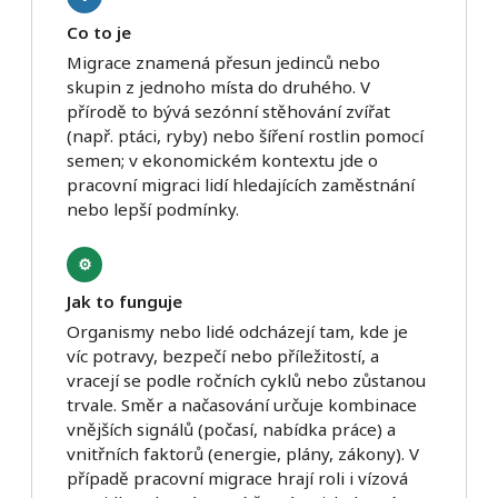
Co to je
Migrace znamená přesun jedinců nebo
skupin z jednoho místa do druhého. V
přírodě to bývá sezónní stěhování zvířat
(např. ptáci, ryby) nebo šíření rostlin pomocí
semen; v ekonomickém kontextu jde o
pracovní migraci lidí hledajících zaměstnání
nebo lepší podmínky.
⚙️
Jak to funguje
Organismy nebo lidé odcházejí tam, kde je
víc potravy, bezpečí nebo příležitostí, a
vracejí se podle ročních cyklů nebo zůstanou
trvale. Směr a načasování určuje kombinace
vnějších signálů (počasí, nabídka práce) a
vnitřních faktorů (energie, plány, zákony). V
případě pracovní migrace hrají roli i vízová