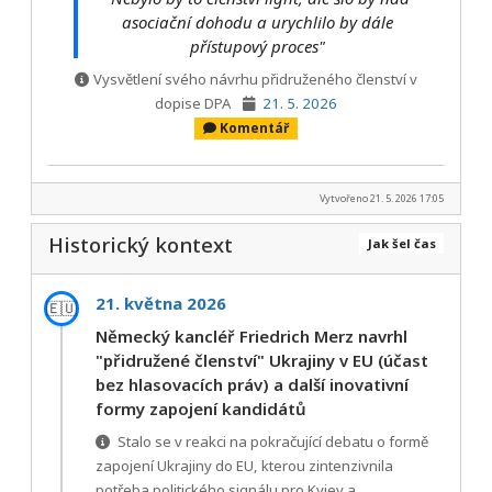
asociační dohodu a urychlilo by dále
přístupový proces"
Vysvětlení svého návrhu přidruženého členství v
dopise DPA
21. 5. 2026
Komentář
Vytvořeno 21. 5. 2026 17:05
Historický kontext
Jak šel čas
21. května 2026
🇪🇺
Německý kancléř Friedrich Merz navrhl
"přidružené členství" Ukrajiny v EU (účast
bez hlasovacích práv) a další inovativní
formy zapojení kandidátů
Stalo se v reakci na pokračující debatu o formě
zapojení Ukrajiny do EU, kterou zintenzivnila
potřeba politického signálu pro Kyjev a