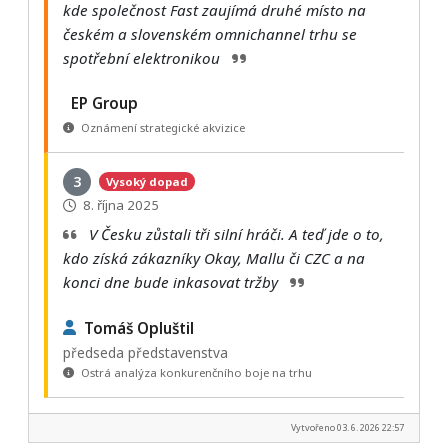
kde společnost Fast zaujímá druhé místo na
českém a slovenském omnichannel trhu se
spotřební elektronikou
EP Group
Oznámení strategické akvizice
3
Vysoký dopad
8. října 2025
V Česku zůstali tři silní hráči. A teď jde o to,
kdo získá zákazníky Okay, Mallu či CZC a na
konci dne bude inkasovat tržby
Tomáš Opluštil
předseda představenstva
Ostrá analýza konkurenčního boje na trhu
Vytvořeno 03. 6. 2026 22:57