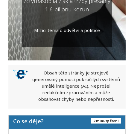
zčtyřnásobila zisk a tržby přesáhly
1,6 bilionu korun
Mizící téma o odvětví a politice
Obsah této stránky je strojově
generovaný pomocí pokročilých systémů
umělé inteligence (AI). Neprošel
redakčním zpracováním a může
obsahovat chyby nebo nepřesnosti.
Co se děje?
2 minuty čtení