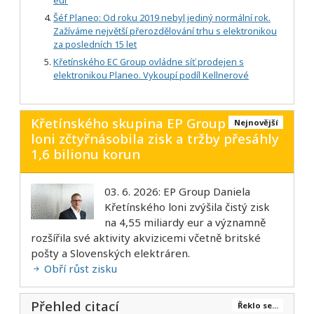
Šéf Planeo: Od roku 2019 nebyl jediný normální rok.
Zažíváme největší přerozdělování trhu s elektronikou
za posledních 15 let
Křetínského EC Group ovládne síť prodejen s
elektronikou Planeo. Vykoupí podíl Kellnerové
Křetínského skupina EP Group
Nejnovější
loni zčtyřnásobila zisk a tržby přesáhly
1,6 bilionu korun
03. 6. 2026: EP Group Daniela
Křetínského loni zvýšila čistý zisk
na 4,55 miliardy eur a významně
rozšířila své aktivity akvizicemi včetně britské
pošty a Slovenských elektráren.
Obří růst zisku
Přehled citací
Řeklo se...