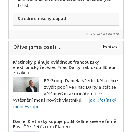
tržišť.
Střední smíšený dopad
Vytvořeno 03. 6. 2026 22:57
Dříve jsme psali...
Kontext
Křetínský plánuje ovládnout francouzský
elektronický řetězec Fnac Darty nabídkou 36 eur
za akcii
EP Group Daniela Křetínského chce
zvýšit podíl ve Fnac Darty a stát se
většinovým akcionářem bez
vytěsnění menšinových vlastníků.
jak Křetínský
mění Evropu
Daniel Křetínský kupuje podíl Kellnerové ve firmě
Fast ČR s řetězcem Planeo