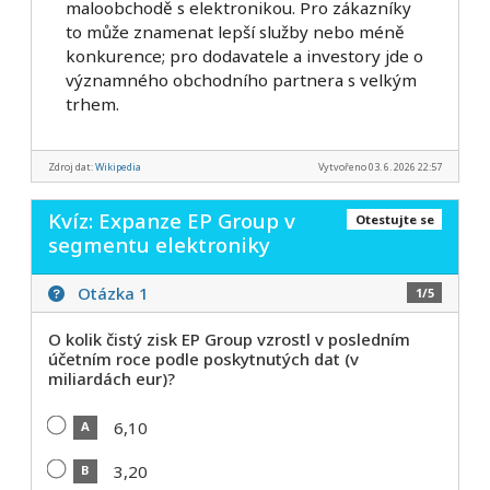
maloobchodě s elektronikou. Pro zákazníky
to může znamenat lepší služby nebo méně
konkurence; pro dodavatele a investory jde o
významného obchodního partnera s velkým
trhem.
Zdroj dat:
Wikipedia
Vytvořeno 03. 6. 2026 22:57
Kvíz: Expanze EP Group v
Otestujte se
segmentu elektroniky
Otázka 1
1/5
O kolik čistý zisk EP Group vzrostl v posledním
účetním roce podle poskytnutých dat (v
miliardách eur)?
6,10
A
3,20
B