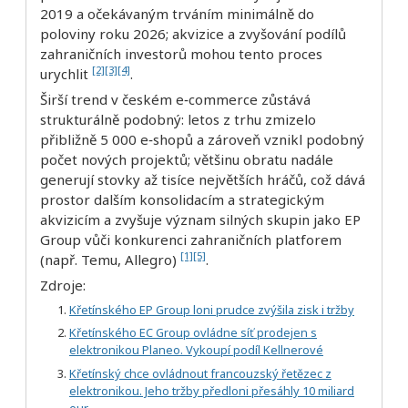
2019 a očekávaným trváním minimálně do
poloviny roku 2026; akvizice a zvyšování podílů
zahraničních investorů mohou tento proces
[2]
[3]
[4]
urychlit
.
Širší trend v českém e‑commerce zůstává
strukturálně podobný: letos z trhu zmizelo
přibližně 5 000 e‑shopů a zároveň vznikl podobný
počet nových projektů; většinu obratu nadále
generují stovky až tisíce největších hráčů, což dává
prostor dalším konsolidacím a strategickým
akvizicím a zvyšuje význam silných skupin jako EP
Group vůči konkurenci zahraničních platforem
[1]
[5]
(např. Temu, Allegro)
.
Zdroje:
Křetínského EP Group loni prudce zvýšila zisk i tržby
Křetínského EC Group ovládne síť prodejen s
elektronikou Planeo. Vykoupí podíl Kellnerové
Křetínský chce ovládnout francouzský řetězec z
elektronikou. Jeho tržby předloni přesáhly 10 miliard
eur