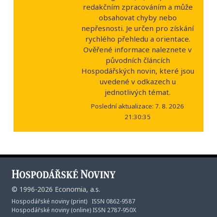
redakčním zpracováním a může
obsahovat chyby nebo
nepřesnosti. Je určen pro získání
rychlého přehledu a orientace.
Ověřené informace naleznete v
původních článcích
Hospodářských novin, které jsou
uvedené v odkazech u
jednotlivých témat.
Poslední aktualizace: 7. 8. 2026
21:30:35
©
1996-2026
Economia, a.s.
Hospodářské noviny (print) ISSN 0862-9587
Hospodářské noviny (online) ISSN 2787-950X