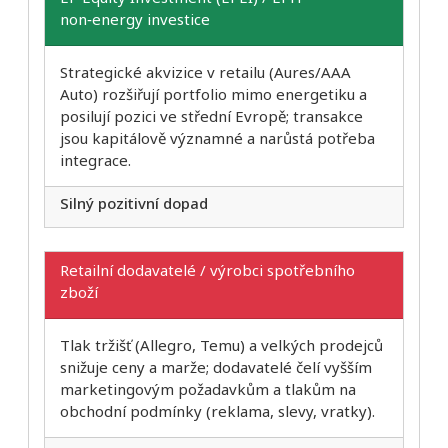
non‑energy investice
Strategické akvizice v retailu (Aures/AAA
Auto) rozšiřují portfolio mimo energetiku a
posilují pozici ve střední Evropě; transakce
jsou kapitálově významné a narůstá potřeba
integrace.
Silný pozitivní dopad
Retailní dodavatelé / výrobci spotřebního
zboží
Tlak tržišť (Allegro, Temu) a velkých prodejců
snižuje ceny a marže; dodavatelé čelí vyšším
marketingovým požadavkům a tlakům na
obchodní podmínky (reklama, slevy, vratky).