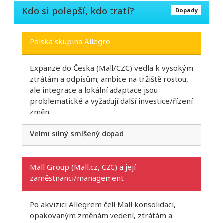
Kdo si polepší, kdo tratí?
Dopady
Polská skupina Allegro
Expanze do Česka (Mall/CZC) vedla k vysokým
ztrátám a odpisům; ambice na tržiště rostou,
ale integrace a lokální adaptace jsou
problematické a vyžadují další investice/řízení
změn.
Velmi silný smíšený dopad
Mall Group (Mall.cz, CZC) a její
zaměstnanci/management
Po akvizici Allegrem čelí Mall konsolidaci,
opakovaným změnám vedení, ztrátám a