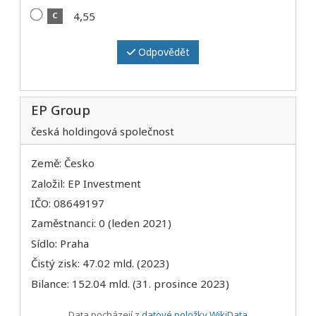
4,55
C
Odpovědět
EP Group
česká holdingová společnost
Země: Česko
Založil: EP Investment
IČO: 08649197
Zaměstnanci: 0 (leden 2021)
Sídlo: Praha
Čistý zisk: 47.02 mld. (2023)
Bilance: 152.04 mld. (31. prosince 2023)
Data pocházejí z
datové položky WikiData