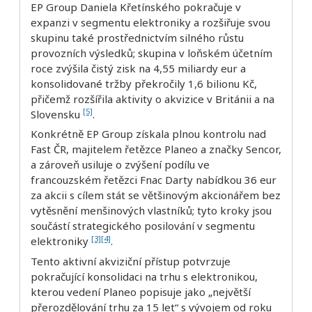
EP Group Daniela Křetínského pokračuje v
expanzi v segmentu elektroniky a rozšiřuje svou
skupinu také prostřednictvím silného růstu
provozních výsledků; skupina v loňském účetním
roce zvýšila čistý zisk na 4,55 miliardy eur a
konsolidované tržby překročily 1,6 bilionu Kč,
přičemž rozšířila aktivity o akvizice v Británii a na
[5]
Slovensku
.
Konkrétně EP Group získala plnou kontrolu nad
Fast ČR, majitelem řetězce Planeo a značky Sencor,
a zároveň usiluje o zvýšení podílu ve
francouzském řetězci Fnac Darty nabídkou 36 eur
za akcii s cílem stát se většinovým akcionářem bez
vytěsnění menšinových vlastníků; tyto kroky jsou
součástí strategického posilování v segmentu
[3]
[4]
elektroniky
.
Tento aktivní akviziční přístup potvrzuje
pokračující konsolidaci na trhu s elektronikou,
kterou vedení Planeo popisuje jako „největší
přerozdělování trhu za 15 let“ s vývojem od roku