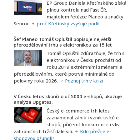
EP Group Daniela Křetínského získá
plnou kontrolu nad Fast ČR,
majitelem řetězce Planeo a značky
Sencor.
proč Křetínský zvyšuje podíl
Šéf Planeo Tomáš Opluštil popisuje největší
přerozdělování trhu s elektronikou za 15 let
Tomáš Opluštil zdůrazňuje, že trh s
elektronikou v Česku prochází od
roku 2019 extrémními změnami a
přerozdělováním, které potrvá minimálně do
poloviny roku 2026.
Poznej trh v krizi
V Česku letos skončilo už 5000 e-shopů, ukazuje
analýza Upgates.
Český e-commerce trh letos
zaznamenal zánik i vznik tisíců e-
shopů, přičemž konkurence i vliv
zahraničních tržišť dále sílí.
Kdo přežije e-
shopovou džungli?