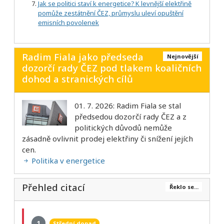
Jak se politici staví k energetice? K levnější elektřině
pomůže zestátnění ČEZ, průmyslu uleví opuštění
emisních povolenek
Radim Fiala jako předseda
Nejnovější
dozorčí rady ČEZ pod tlakem koaličních
dohod a stranických cílů
01. 7. 2026: Radim Fiala se stal
předsedou dozorčí rady ČEZ a z
politických důvodů nemůže
zásadně ovlivnit prodej elektřiny či snížení jejích
cen.
Politika v energetice
Přehled citací
Řeklo se...
1
Střední dopad