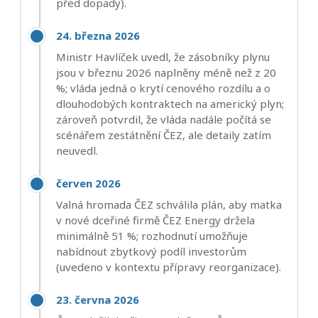
před dopady).
24. března 2026
Ministr Havlíček uvedl, že zásobníky plynu
jsou v březnu 2026 naplněny méně než z 20
%; vláda jedná o krytí cenového rozdílu a o
dlouhodobých kontraktech na americký plyn;
zároveň potvrdil, že vláda nadále počítá se
scénářem zestátnění ČEZ, ale detaily zatím
neuvedl.
červen 2026
Valná hromada ČEZ schválila plán, aby matka
v nové dceřiné firmě ČEZ Energy držela
minimálně 51 %; rozhodnutí umožňuje
nabídnout zbytkový podíl investorům
(uvedeno v kontextu přípravy reorganizace).
23. června 2026