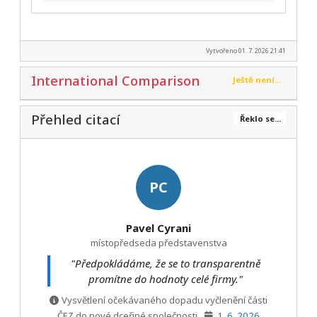
Vytvořeno 01. 7. 2026 21:41
International Comparison
Ještě není...
Přehled citací
Řeklo se...
PC
Pavel Cyrani
místopředseda představenstva
"Předpokládáme, že se to transparentně
promítne do hodnoty celé firmy."
Vysvětlení očekávaného dopadu vyčlenění části
ČEZ do nové dceřiné společnosti
1. 6. 2026