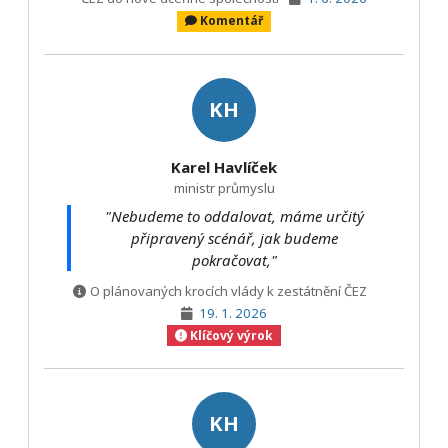
Komentář
KH
Karel Havlíček
ministr průmyslu
"Nebudeme to oddalovat, máme určitý
připravený scénář, jak budeme
pokračovat,"
O plánovaných krocích vlády k zestátnění ČEZ
19. 1. 2026
Klíčový výrok
KH