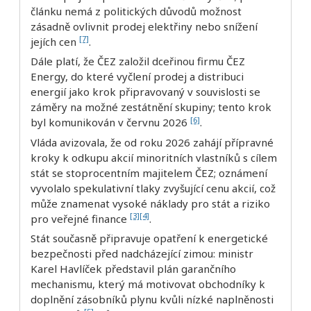
článku nemá z politických důvodů možnost
zásadně ovlivnit prodej elektřiny nebo snížení
[7]
jejích cen
.
Dále platí, že ČEZ založil dceřinou firmu ČEZ
Energy, do které vyčlení prodej a distribuci
energií jako krok připravovaný v souvislosti se
záměry na možné zestátnění skupiny; tento krok
[6]
byl komunikován v červnu 2026
.
Vláda avizovala, že od roku 2026 zahájí přípravné
kroky k odkupu akcií minoritních vlastníků s cílem
stát se stoprocentním majitelem ČEZ; oznámení
vyvolalo spekulativní tlaky zvyšující cenu akcií, což
může znamenat vysoké náklady pro stát a riziko
[3]
[4]
pro veřejné finance
.
Stát současně připravuje opatření k energetické
bezpečnosti před nadcházející zimou: ministr
Karel Havlíček představil plán garančního
mechanismu, který má motivovat obchodníky k
doplnění zásobníků plynu kvůli nízké naplněnosti