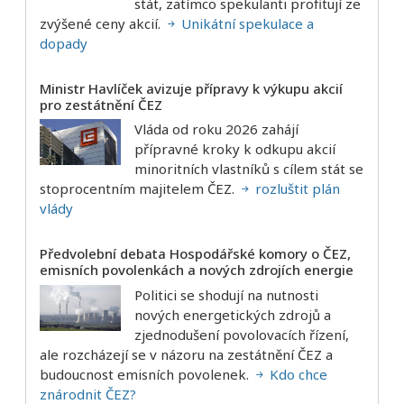
stát, zatímco spekulanti profitují ze
zvýšené ceny akcií.
Unikátní spekulace a
dopady
Ministr Havlíček avizuje přípravy k výkupu akcií
pro zestátnění ČEZ
Vláda od roku 2026 zahájí
přípravné kroky k odkupu akcií
minoritních vlastníků s cílem stát se
stoprocentním majitelem ČEZ.
rozluštit plán
vlády
Předvolební debata Hospodářské komory o ČEZ,
emisních povolenkách a nových zdrojích energie
Politici se shodují na nutnosti
nových energetických zdrojů a
zjednodušení povolovacích řízení,
ale rozcházejí se v názoru na zestátnění ČEZ a
budoucnost emisních povolenek.
Kdo chce
znárodnit ČEZ?