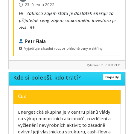
23. června 2022
Zatímco zájem státu je dostatek energií za
přijatelné ceny, zájem soukromého investora je
zisk
Petr Fiala
Vyjadřuje zásadní rozpor ohledně ceny elektřiny
Vytvořeno 01. 7. 2026 21:41
Kdo si polepší, kdo tratí?
Dopady
ČEZ
Energetická skupina je v centru plánů vlády
na výkup minoritních akcionářů, rozdělení a
vyčlenění nevýrobních aktivit; to zásadně
ovlivní její vlastnickou strukturu, cash‑flow a