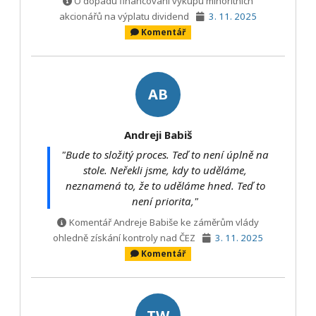
O dopadu financování výkupu minoritních
akcionářů na výplatu dividend
3. 11. 2025
Komentář
AB
Andreji Babiš
"Bude to složitý proces. Teď to není úplně na
stole. Neřekli jsme, kdy to uděláme,
neznamená to, že to uděláme hned. Teď to
není priorita,"
Komentář Andreje Babiše ke záměrům vlády
ohledně získání kontroly nad ČEZ
3. 11. 2025
Komentář
TW