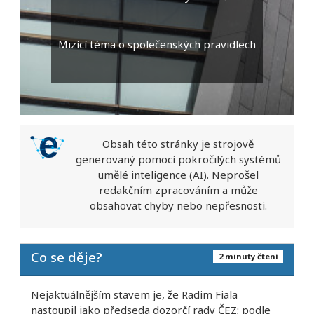
Mizící téma o společenských pravidlech
Obsah této stránky je strojově
generovaný pomocí pokročilých systémů
umělé inteligence (AI). Neprošel
redakčním zpracováním a může
obsahovat chyby nebo nepřesnosti.
Co se děje?
2 minuty čtení
Nejaktuálnějším stavem je, že Radim Fiala
nastoupil jako předseda dozorčí rady ČEZ; podle