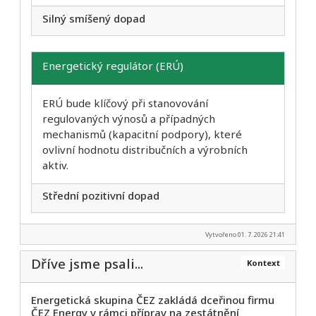
Silný smíšený dopad
Energetický regulátor (ERÚ)
ERÚ bude klíčový při stanovování
regulovaných výnosů a případných
mechanismů (kapacitní podpory), které
ovlivní hodnotu distribučních a výrobních
aktiv.
Střední pozitivní dopad
Vytvořeno 01. 7. 2026 21:41
Dříve jsme psali...
Kontext
Energetická skupina ČEZ zakládá dceřinou firmu
ČEZ Energy v rámci příprav na zestátnění