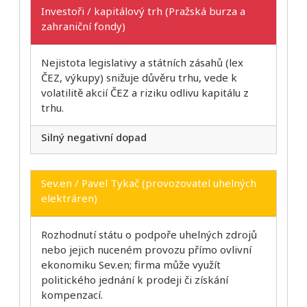
Investoři / kapitálový trh (Pražská burza a
zahraniční fondy)
Nejistota legislativy a státních zásahů (lex
ČEZ, výkupy) snižuje důvěru trhu, vede k
volatilitě akcií ČEZ a riziku odlivu kapitálu z
trhu.
Silný negativní dopad
Sev.en / Pavel Tykač (provozovatel uhelných
elektráren)
Rozhodnutí státu o podpoře uhelných zdrojů
nebo jejich nuceném provozu přímo ovlivní
ekonomiku Sev.en; firma může využít
politického jednání k prodeji či získání
kompenzací.