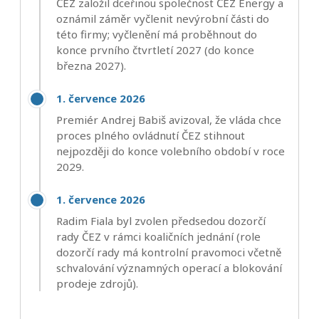
ČEZ založil dceřinou společnost ČEZ Energy a
oznámil záměr vyčlenit nevýrobní části do
této firmy; vyčlenění má proběhnout do
konce prvního čtvrtletí 2027 (do konce
března 2027).
1. července 2026
Premiér Andrej Babiš avizoval, že vláda chce
proces plného ovládnutí ČEZ stihnout
nejpozději do konce volebního období v roce
2029.
1. července 2026
Radim Fiala byl zvolen předsedou dozorčí
rady ČEZ v rámci koaličních jednání (role
dozorčí rady má kontrolní pravomoci včetně
schvalování významných operací a blokování
prodeje zdrojů).