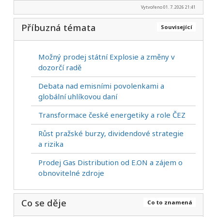
Vytvořeno 01. 7. 2026 21:41
Příbuzná témata
Související
Možný prodej státní Explosie a změny v
dozorčí radě
Debata nad emisními povolenkami a
globální uhlíkovou daní
Transformace české energetiky a role ČEZ
Růst pražské burzy, dividendové strategie
a rizika
Prodej Gas Distribution od E.ON a zájem o
obnovitelné zdroje
Co se děje
Co to znamená