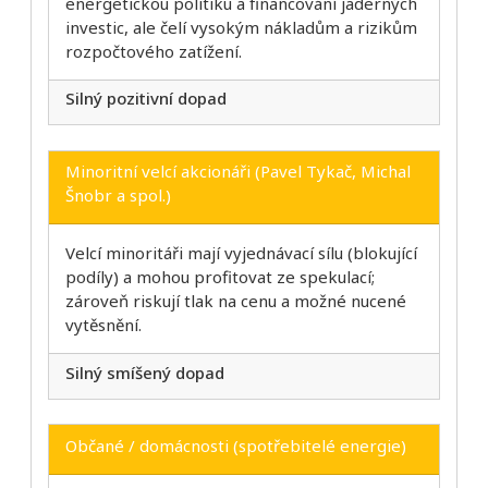
energetickou politiku a financování jaderných
investic, ale čelí vysokým nákladům a rizikům
rozpočtového zatížení.
Silný pozitivní dopad
Minoritní velcí akcionáři (Pavel Tykač, Michal
Šnobr a spol.)
Velcí minoritáři mají vyjednávací sílu (blokující
podíly) a mohou profitovat ze spekulací;
zároveň riskují tlak na cenu a možné nucené
vytěsnění.
Silný smíšený dopad
Občané / domácnosti (spotřebitelé energie)