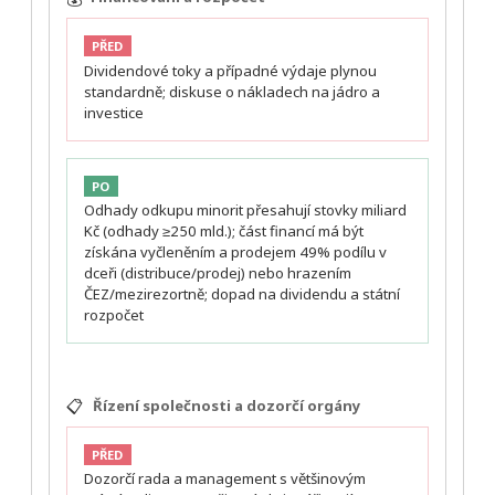
PŘED
Dividendové toky a případné výdaje plynou
standardně; diskuse o nákladech na jádro a
investice
PO
Odhady odkupu minorit přesahují stovky miliard
Kč (odhady ≥250 mld.); část financí má být
získána vyčleněním a prodejem 49% podílu v
dceři (distribuce/prodej) nebo hrazením
ČEZ/mezirezortně; dopad na dividendu a státní
rozpočet
📋
Řízení společnosti a dozorčí orgány
PŘED
Dozorčí rada a management s většinovým