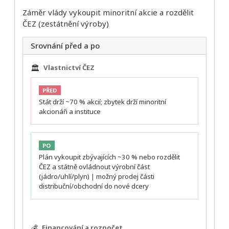
Záměr vlády vykoupit minoritní akcie a rozdělit
ČEZ (zestátnění výroby)
Srovnání před a po
🏛️
Vlastnictví ČEZ
PŘED
Stát drží ~70 % akcií; zbytek drží minoritní
akcionáři a instituce
PO
Plán vykoupit zbývajících ~30 % nebo rozdělit
ČEZ a státně ovládnout výrobní část
(jádro/uhlí/plyn) | možný prodej části
distribuční/obchodní do nové dcery
💰
Financování a rozpočet