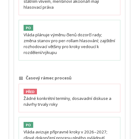
státním vlivem, menšinoví akcionáři mají
hlasovací práva
PO
Vláda plánuje výměnu členů dozorčí rady;
změna stanov pro per-rollam hlasování; zajištění
rozhodovací většiny pro kroky vedoucí k
rozdělení/výkupu
📅
Časový rámec procesů
PŘED
Žádné konkrétní termíny, dosavadní diskuse a
návrhy trvaly roky
PO
Vláda avizuje přípravné kroky v 2026–2027;
cílové dokončení procesu plného ovládnutí