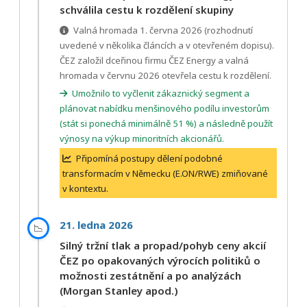
schválila cestu k rozdělení skupiny
Valná hromada 1. června 2026 (rozhodnutí
uvedené v několika článcích a v otevřeném dopisu).
ČEZ založil dceřinou firmu ČEZ Energy a valná
hromada v červnu 2026 otevřela cestu k rozdělení.
Umožnilo to vyčlenit zákaznický segment a
plánovat nabídku menšinového podílu investorům
(stát si ponechá minimálně 51 %) a následně použít
výnosy na výkup minoritních akcionářů.
Připomíná postupy dělení podobné
transformacím v Německu (E.ON/RWE) zmiňované
v kontextu.
21. ledna 2026
📉
Silný tržní tlak a propad/pohyb ceny akcií
ČEZ po opakovaných výrocích politiků o
možnosti zestátnění a po analýzách
(Morgan Stanley apod.)