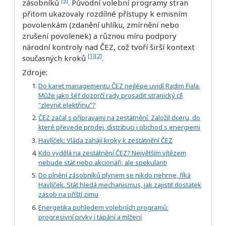
[5]
zásobníků
. Původní volební programy stran
přitom ukazovaly rozdílné přístupy k emisním
povolenkám (zdanění uhlíku, zmírnění nebo
zrušení povolenek) a různou míru podpory
národní kontroly nad ČEZ, což tvoří širší kontext
[1]
[2]
současných kroků
.
Zdroje:
Do karet managementu ČEZ nejlépe uvidí Radim Fiala.
Může jako šéf dozorčí rady prosadit stranický cíl
"zlevnit elektřinu"?
ČEZ začal s přípravami na zestátnění. Založil dceru, do
které převede prodej, distribuci i obchod s energiemi
Havlíček: Vláda zahájí kroky k zestátnění ČEZ
Kdo vydělá na zestátnění ČEZ? Největším vítězem
nebude stát nebo akcionáři, ale spekulanti
Do plnění zásobníků plynem se nikdo nehrne, říká
Havlíček. Stát hledá mechanismus, jak zajistit dostatek
zásob na příští zimu
Energetika pohledem volebních programů:
progresivní prvky i tápání a mlžení