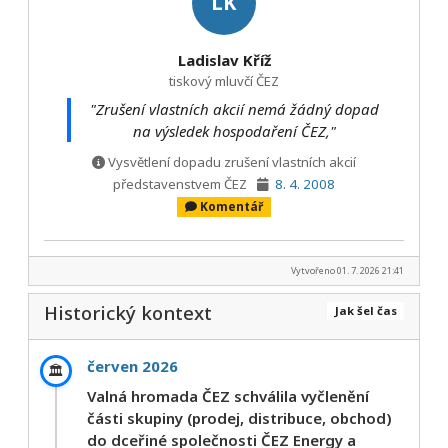
LK
Ladislav Kříž
tiskový mluvčí ČEZ
"Zrušení vlastních akcií nemá žádný dopad
na výsledek hospodaření ČEZ,"
Vysvětlení dopadu zrušení vlastních akcií
představenstvem ČEZ
8. 4. 2008
Komentář
Vytvořeno 01. 7. 2026 21:41
Historický kontext
Jak šel čas
červen 2026
🏛️
Valná hromada ČEZ schválila vyčlenění
části skupiny (prodej, distribuce, obchod)
do dceřiné společnosti ČEZ Energy a