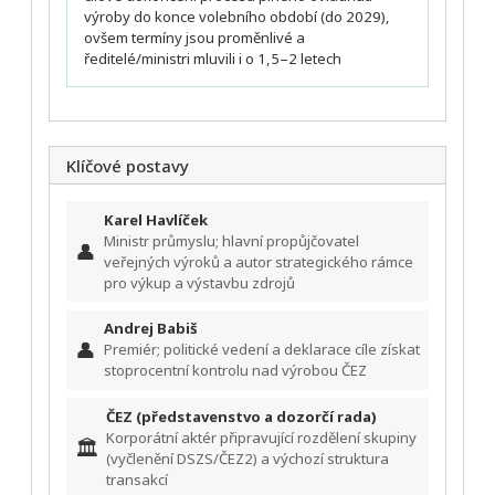
výroby do konce volebního období (do 2029),
ovšem termíny jsou proměnlivé a
ředitelé/ministri mluvili i o 1,5–2 letech
Klíčové postavy
Karel Havlíček
Ministr průmyslu; hlavní propůjčovatel
👤
veřejných výroků a autor strategického rámce
pro výkup a výstavbu zdrojů
Andrej Babiš
👤
Premiér; politické vedení a deklarace cíle získat
stoprocentní kontrolu nad výrobou ČEZ
ČEZ (představenstvo a dozorčí rada)
Korporátní aktér připravující rozdělení skupiny
🏛️
(vyčlenění DSZS/ČEZ2) a výchozí struktura
transakcí