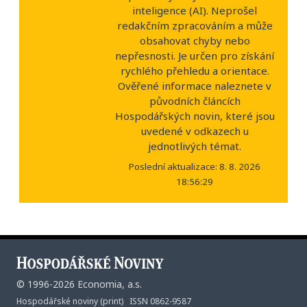
inteligence (AI). Neprošel
redakčním zpracováním a může
obsahovat chyby nebo
nepřesnosti. Je určen pro získání
rychlého přehledu a orientace.
Ověřené informace naleznete v
původních článcích
Hospodářských novin, které jsou
uvedené v odkazech u
jednotlivých témat.
Poslední aktualizace: 8. 8. 2026
18:56:29
©
1996-2026
Economia, a.s.
Hospodářské noviny (print) ISSN 0862-9587