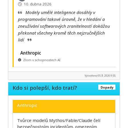
10. dubna 2026
Modely umělé inteligence dosáhly v
programování takové úrovně, že v hledání a
zneužívání softwarových zranitelností dokážou
překonat všechny kromě těch nejzručnějších
lidí
Anthropic
Zlom v schopnostech AI
Vytvořeno 05. 8. 2026 9:55
Kdo si polepší, kdo tratí?
Dopady
Anthropic
Tvůrce modelů Mythos/Fable/Claude čelí
bezpečnostním incidentům, omezením