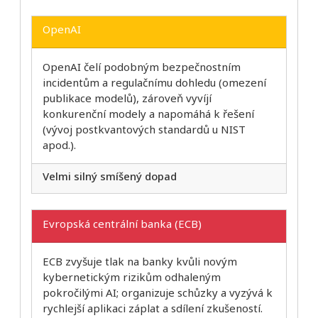
OpenAI
OpenAI čelí podobným bezpečnostním
incidentům a regulačnímu dohledu (omezení
publikace modelů), zároveň vyvíjí
konkurenční modely a napomáhá k řešení
(vývoj postkvantových standardů u NIST
apod.).
Velmi silný smíšený dopad
Evropská centrální banka (ECB)
ECB zvyšuje tlak na banky kvůli novým
kybernetickým rizikům odhaleným
pokročilými AI; organizuje schůzky a vyzývá k
rychlejší aplikaci záplat a sdílení zkušeností.