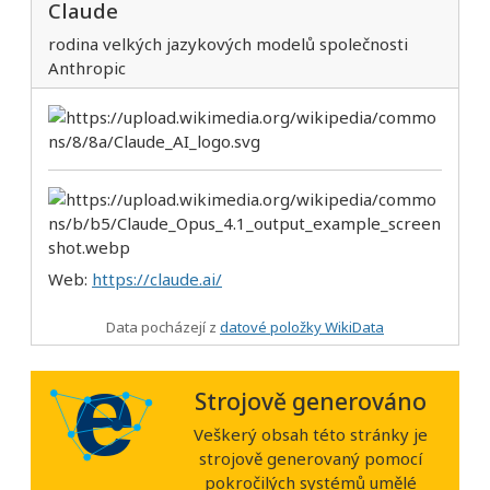
Claude
rodina velkých jazykových modelů společnosti
Anthropic
Web:
https://claude.ai/
Data pocházejí z
datové položky WikiData
Strojově generováno
Veškerý obsah této stránky je
strojově generovaný pomocí
pokročilých systémů umělé