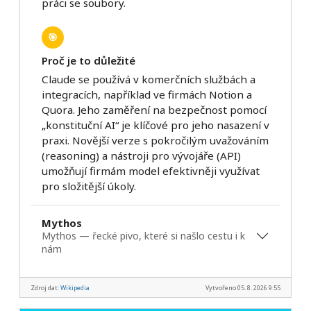
práci se soubory.
🎯
Proč je to důležité
Claude se používá v komerčních službách a
integracích, například ve firmách Notion a
Quora. Jeho zaměření na bezpečnost pomocí
„konstituční AI“ je klíčové pro jeho nasazení v
praxi. Novější verze s pokročilým uvažováním
(reasoning) a nástroji pro vývojáře (API)
umožňují firmám model efektivněji využívat
pro složitější úkoly.
Mythos
Mythos — řecké pivo, které si našlo cestu i k
nám
Zdroj dat:
Wikipedia
Vytvořeno 05. 8. 2026 9:55