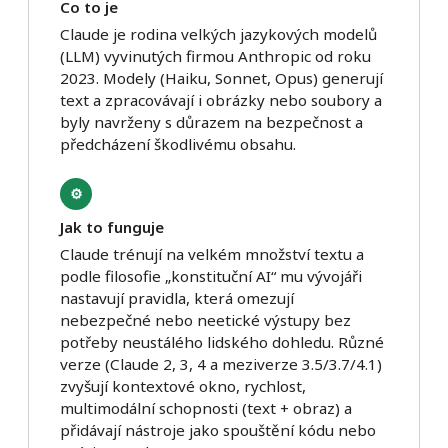
Co to je
Claude je rodina velkých jazykových modelů
(LLM) vyvinutých firmou Anthropic od roku
2023. Modely (Haiku, Sonnet, Opus) generují
text a zpracovávají i obrázky nebo soubory a
byly navrženy s důrazem na bezpečnost a
předcházení škodlivému obsahu.
⚙️
Jak to funguje
Claude trénují na velkém množství textu a
podle filosofie „konstituční AI“ mu vývojáři
nastavují pravidla, která omezují
nebezpečné nebo neetické výstupy bez
potřeby neustálého lidského dohledu. Různé
verze (Claude 2, 3, 4 a meziverze 3.5/3.7/4.1)
zvyšují kontextové okno, rychlost,
multimodální schopnosti (text + obraz) a
přidávají nástroje jako spouštění kódu nebo