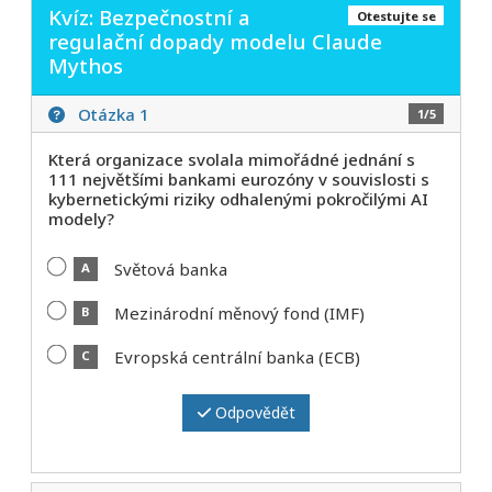
Kvíz: Bezpečnostní a
Otestujte se
regulační dopady modelu Claude
Mythos
Otázka 1
1/5
Která organizace svolala mimořádné jednání s
111 největšími bankami eurozóny v souvislosti s
kybernetickými riziky odhalenými pokročilými AI
modely?
Světová banka
A
Mezinárodní měnový fond (IMF)
B
Evropská centrální banka (ECB)
C
Odpovědět