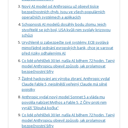
Nový AI model od Anthropicu už objevil tisíce
bezpečnostních chyb. Jsou ve všech populárních
operačních systémech a aplikacích
Schopnosti AI modelů dosáhly bodu zlomu. Jejich
stvořitelé se jich bojí, USA kvůli nim svolaly krizovou
schůzi
Urychleně si zabezpečte své systémy. ECB svolává
mimořádné jednání evropských bank, chce je varovat
před riziky odhalenými AI
Co lidé přehlíželi 30 let, našla AI během 72 hodin. Tajný
model Anthropicu objevil způsob, jak prolamovat
bezpečnostní šifry
Žádné hackování ani výroba zbraní. Anthropic vydal
Claude Fable 5, nejsilnější veřejný Claude má silné
pojistky
Anthropic vydal nový model Sonnet 5 a vláda mu
povolila nabízet Mythos a Fable 5. Z Číny proti nim
vyráží "Dlouhá kočka"
Co lidé přehlíželi 30 let, našla AI během 72 hodin. Tajný
model Anthropicu objevil způsob, jak prolamovat
bezpečnostní šifry