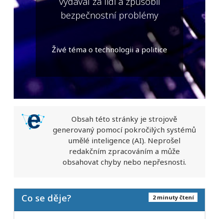
vydával za lidi a způsobil
bezpečnostní problémy
Živé téma o technologii a politice
Obsah této stránky je strojově
generovaný pomocí pokročilých systémů
umělé inteligence (AI). Neprošel
redakčním zpracováním a může
obsahovat chyby nebo nepřesnosti.
Co se děje?
2 minuty čtení