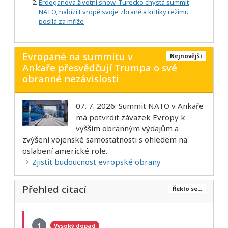
Erdoganova životní show. Turecko chystá summit
NATO, nabízí Evropě svoje zbraně a kritiky režimu
posílá za mříže
Evropané na summitu v
Nejnovější
Ankaře přesvědčují Trumpa o své
obranné nezávislosti
07. 7. 2026: Summit NATO v Ankaře
má potvrdit závazek Evropy k
vyšším obranným výdajům a
zvýšení vojenské samostatnosti s ohledem na
oslabení americké role.
Zjistit budoucnost evropské obrany
Přehled citací
Řeklo se...
1
Vysoký dopad