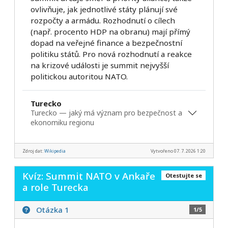
ovlivňuje, jak jednotlivé státy plánují své
rozpočty a armádu. Rozhodnutí o cílech
(např. procento HDP na obranu) mají přímý
dopad na veřejné finance a bezpečnostní
politiku států. Pro nová rozhodnutí a reakce
na krizové události je summit nejvyšší
politickou autoritou NATO.
Turecko
Turecko — jaký má význam pro bezpečnost a
ekonomiku regionu
Zdroj dat:
Wikipedia
Vytvořeno 07. 7. 2026 1:20
Kvíz: Summit NATO v Ankaře
Otestujte se
a role Turecka
Otázka 1
1/5