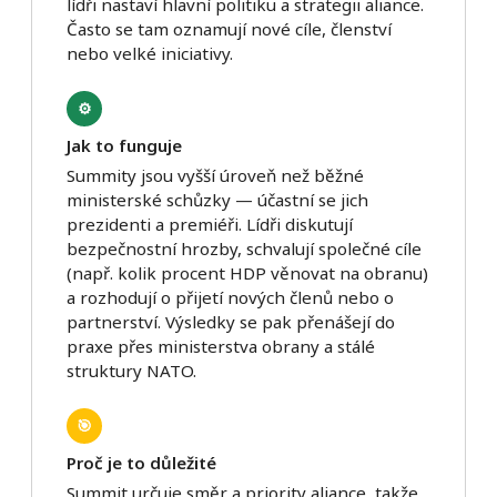
lídři nastaví hlavní politiku a strategii aliance.
Často se tam oznamují nové cíle, členství
nebo velké iniciativy.
⚙️
Jak to funguje
Summity jsou vyšší úroveň než běžné
ministerské schůzky — účastní se jich
prezidenti a premiéři. Lídři diskutují
bezpečnostní hrozby, schvalují společné cíle
(např. kolik procent HDP věnovat na obranu)
a rozhodují o přijetí nových členů nebo o
partnerství. Výsledky se pak přenášejí do
praxe přes ministerstva obrany a stálé
struktury NATO.
🎯
Proč je to důležité
Summit určuje směr a priority aliance, takže