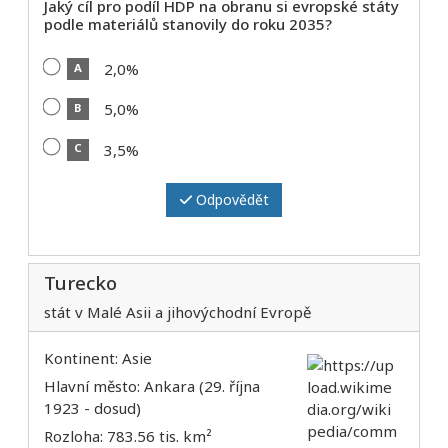
Jaký cíl pro podíl HDP na obranu si evropské státy
podle materiálů stanovily do roku 2035?
2,0%
A
5,0%
B
3,5%
C
Odpovědět
Turecko
stát v Malé Asii a jihovýchodní Evropě
Kontinent: Asie
Hlavní město: Ankara (29. října
1923 - dosud)
Rozloha: 783.56 tis. km²