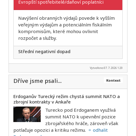
Evropští spotřebitelé/daňoví poplatníci
Navýšení obranných výdajů povede k vyšším
veřejným výdajům a potenciálním fiskálním
kompromisům, které mohou ovlivnit
rozpočet a služby.
Střední negativní dopad
Vytvořeno 07. 7. 2026 1:20
Dříve jsme psali...
Kontext
Erdoganův Turecký režim chystá summit NATO a
zbrojní kontrakty v Ankaře
Turecko pod Erdoganem využívá
summit NATO k upevnění pozice
zbrojařského hráče, zároveň však
potlačuje opozici a kritiku režimu.
odhalit