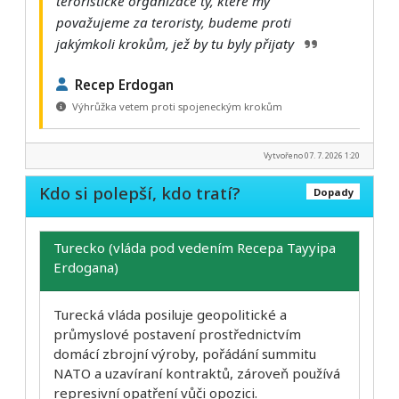
teroristické organizace ty, které my
považujeme za teroristy, budeme proti
jakýmkoli krokům, jež by tu byly přijaty
Recep Erdogan
Výhrůžka vetem proti spojeneckým krokům
Vytvořeno 07. 7. 2026 1:20
Kdo si polepší, kdo tratí?
Dopady
Turecko (vláda pod vedením Recepa Tayyipa
Erdogana)
Turecká vláda posiluje geopolitické a
průmyslové postavení prostřednictvím
domácí zbrojní výroby, pořádání summitu
NATO a uzavíraní kontraktů, zároveň používá
represivní opatření vůči opozici.