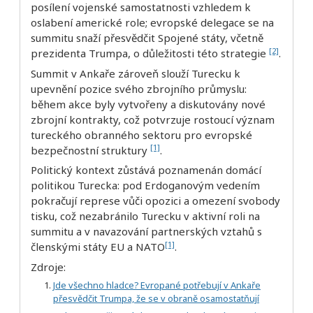
posílení vojenské samostatnosti vzhledem k
oslabení americké role; evropské delegace se na
summitu snaží přesvědčit Spojené státy, včetně
[2]
prezidenta Trumpa, o důležitosti této strategie
.
Summit v Ankaře zároveň slouží Turecku k
upevnění pozice svého zbrojního průmyslu:
během akce byly vytvořeny a diskutovány nové
zbrojní kontrakty, což potvrzuje rostoucí význam
tureckého obranného sektoru pro evropské
[1]
bezpečnostní struktury
.
Politický kontext zůstává poznamenán domácí
politikou Turecka: pod Erdoganovým vedením
pokračují represe vůči opozici a omezení svobody
tisku, což nezabránilo Turecku v aktivní roli na
summitu a v navazování partnerských vztahů s
[1]
členskými státy EU a NATO
.
Zdroje:
Jde všechno hladce? Evropané potřebují v Ankaře
přesvědčit Trumpa, že se v obraně osamostatňují