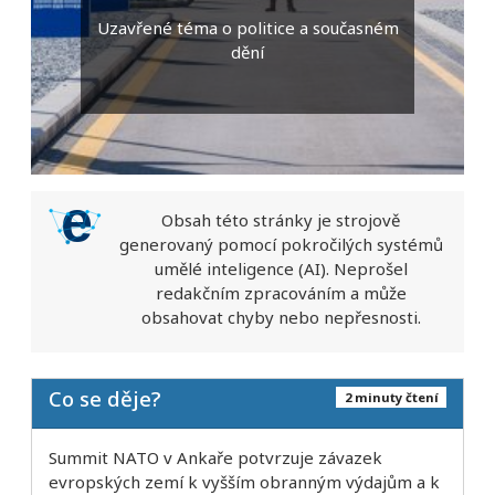
Uzavřené téma o politice a současném
dění
Obsah této stránky je strojově
generovaný pomocí pokročilých systémů
umělé inteligence (AI). Neprošel
redakčním zpracováním a může
obsahovat chyby nebo nepřesnosti.
Co se děje?
2 minuty čtení
Summit NATO v Ankaře potvrzuje závazek
evropských zemí k vyšším obranným výdajům a k