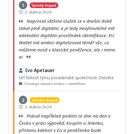
1
Vysoký dopad
2. dubna 2024
Naprostá většina služeb se v dnešní době
stává plně digitální, a je tedy nevyhnutelné mít
adekvátní digitální prostředek identifikace. EU
Wallet má ambici digitalizovat téměř vše, co
můžeme nosit v klasické peněžence, ale i mimo
ni
Ivo Apetauer
šéf fintech týmu poradenské společnosti Deloitte
Označuje zásadní změnu v identifikaci
2
Střední dopad
2. dubna 2024
Pokud například podám ze dne na den v
Česku v práci výpověď, koupím si letenku,
přistanu kdekoli v EU a peněženka bude