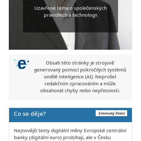
Uzavřené téma o společenských
pravidlech a technologii
Obsah této stránky je strojově
generovaný pomocí pokročilých systémů
umělé inteligence (AI). Neprošel
redakčním zpracováním a může
obsahovat chyby nebo nepřesnosti.
Co se děje?
2 minuty čtení
Nejnovější testy digitální měny Evropské centrální
banky (digitální euro) probíhají, ale v Česku