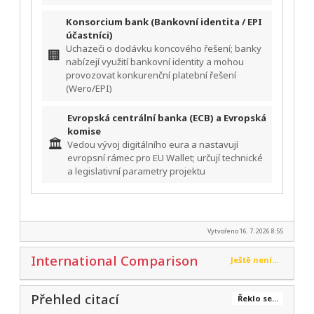
Konsorcium bank (Bankovní identita / EPI
účastníci)
Uchazeči o dodávku koncového řešení; banky
🏢
nabízejí využití bankovní identity a mohou
provozovat konkurenční platební řešení
(Wero/EPI)
Evropská centrální banka (ECB) a Evropská
komise
🏛️
Vedou vývoj digitálního eura a nastavují
evropsní rámec pro EU Wallet; určují technické
a legislativní parametry projektu
Vytvořeno 16. 7. 2026 8:55
International Comparison
Ještě není...
Přehled citací
Řeklo se...