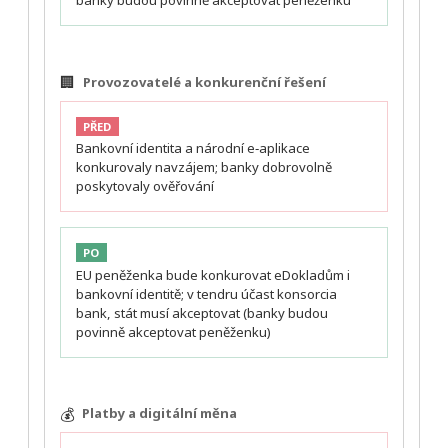
banky budou povinně akceptovat peněženku
🏢
Provozovatelé a konkurenční řešení
PŘED
Bankovní identita a národní e‑aplikace
konkurovaly navzájem; banky dobrovolně
poskytovaly ověřování
PO
EU peněženka bude konkurovat eDokladům i
bankovní identitě; v tendru účast konsorcia
bank, stát musí akceptovat (banky budou
povinně akceptovat peněženku)
💰
Platby a digitální měna