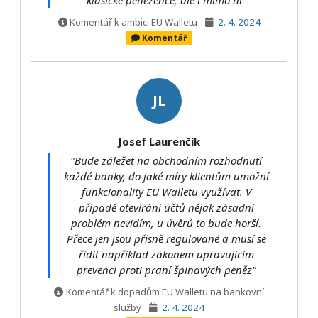
klasické peněžence, ale i mimo ni"
Komentář k ambici EU Walletu
2. 4. 2024
Komentář
JL
Josef Laurenčík
"Bude záležet na obchodním rozhodnutí
každé banky, do jaké míry klientům umožní
funkcionality EU Walletu využívat. V
případě otevírání účtů nějak zásadní
problém nevidím, u úvěrů to bude horší.
Přece jen jsou přísně regulované a musí se
řídit například zákonem upravujícím
prevenci proti praní špinavých peněz"
Komentář k dopadům EU Walletu na bankovní
služby
2. 4. 2024