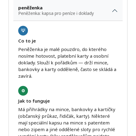
peněženka
Peněženka: kapsa pro peníze i doklady
💡
Co to je
Peněženka je malé pouzdro, do kterého
nosíme hotovost, platební karty a osobní
doklady. Slouží k pořádkům — drží mince,
bankovky a karty odděleně, často se skládá a
zavírá.
⚙️
Jak to funguje
Má přihrádky na mince, bankovky a kartičky
(občanský průkaz, řidičák, karty). Některé
mají speciální kapsu na mince s patentem
nebo zipem a jiné oddělené sloty pro rychlé
vyndání karty. Díky rozdělovačům najdete