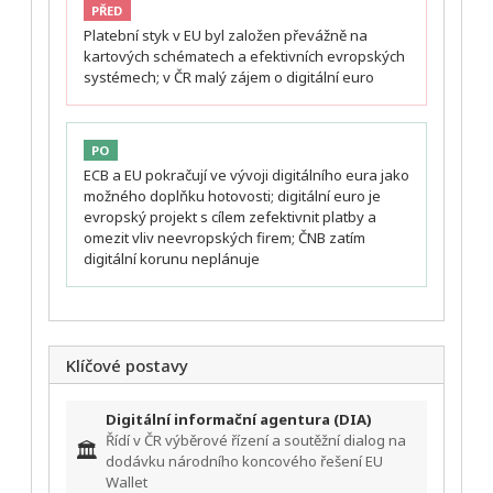
PŘED
Platební styk v EU byl založen převážně na
kartových schématech a efektivních evropských
systémech; v ČR malý zájem o digitální euro
PO
ECB a EU pokračují ve vývoji digitálního eura jako
možného doplňku hotovosti; digitální euro je
evropský projekt s cílem zefektivnit platby a
omezit vliv neevropských firem; ČNB zatím
digitální korunu neplánuje
Klíčové postavy
Digitální informační agentura (DIA)
Řídí v ČR výběrové řízení a soutěžní dialog na
🏛️
dodávku národního koncového řešení EU
Wallet