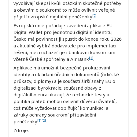
vyvolávají skepsi kvůli otázkám skutečné potřeby
a obavám o soukromí; to může ovlivnit veřejné
[2]
přijetí evropské digitální peněženky
.
Evropská unie požaduje zavedení aplikace EU
Digital Wallet pro jednotnou digitální identitu;
Česko má povinnost ji spustit do konce roku 2026
a aktuálně vybírá dodavatele pro implementaci
řešení, mezi uchazeči je i bankovní konsorcium
[1]
včetně České spořitelny a Air Bank
.
Aplikace má umožnit bezpečné prokazování
identity a ukládání úředních dokumentů (řidičské
průkazy, diplomy) a je součástí širší snahy EU o
digitalizaci byrokracie; současné obavy z
digitálního eura ukazují, že technické testy a
politika plateb mohou ovlivnit důvěru uživatelů,
což může vyžadovat doplňující komunikaci a
záruky ochrany soukromí při zavádění
[1]
[2]
peněženky
.
Zdroje: