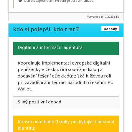
Ostré bezpečnostní tvrzení proti centralizaci
Vytvořeno 16. 7. 2026 8:55
Kdo si polepší, kdo tratí?
Dopady
Digitální a informační agentura
Koordinuje implementaci evropské digitální
peněženky v Česku, řídí soutěžní dialog a
dodávání řešení eDokladů; získá klíčovou roli
při zavádění a integraci národního řešení s EU
Wallet.
Silný pozitivní dopad
Konsorcium bank (banky poskytující bankovní
identitu)