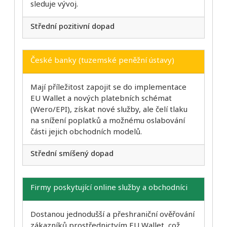
sleduje vývoj.
Střední pozitivní dopad
České banky (tuzemské peněžní ústavy)
Mají příležitost zapojit se do implementace
EU Wallet a nových platebních schémat
(Wero/EPI), získat nové služby, ale čelí tlaku
na snížení poplatků a možnému oslabování
části jejich obchodních modelů.
Střední smíšený dopad
Firmy poskytující online služby a obchodníci
Dostanou jednodušší a přeshraniční ověřování
zákazníků prostřednictvím EU Wallet, což