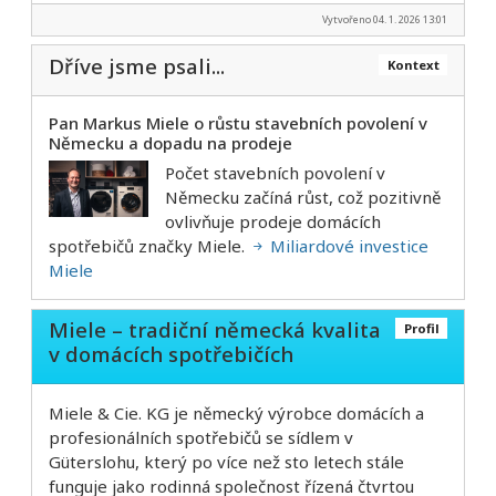
Vytvořeno 04. 1. 2026 13:01
Dříve jsme psali...
Kontext
Pan Markus Miele o růstu stavebních povolení v
Německu a dopadu na prodeje
Počet stavebních povolení v
Německu začíná růst, což pozitivně
ovlivňuje prodeje domácích
spotřebičů značky Miele.
Miliardové investice
Miele
Miele – tradiční německá kvalita
Profil
v domácích spotřebičích
Miele & Cie. KG je německý výrobce domácích a
profesionálních spotřebičů se sídlem v
Güterslohu, který po více než sto letech stále
funguje jako rodinná společnost řízená čtvrtou