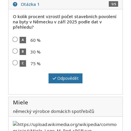
Otázka 1
1/5
O kolik procent vzrostl počet stavebních povolení
na byty v Německu v září 2025 podle dat v
přehledu?
60 %
A
30 %
B
75 %
C
Odpovědět
Miele
německý výrobce domácích spotřebičů