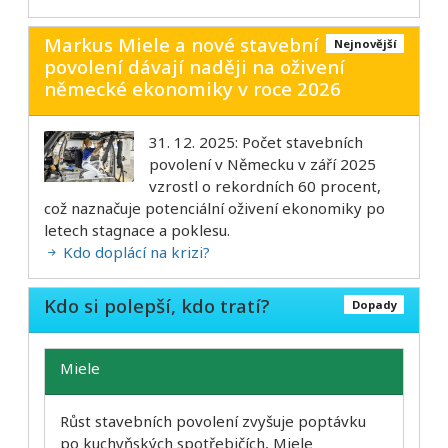
Markus Miele a nové stavební
Nejnovější
povolení dávají naději na oživení
německé ekonomiky v roce 2026
31. 12. 2025: Počet stavebních
povolení v Německu v září 2025
vzrostl o rekordních 60 procent,
což naznačuje potenciální oživení ekonomiky po
letech stagnace a poklesu.
Kdo doplácí na krizi?
Kdo si polepší, kdo tratí?
Dopady
Miele
Růst stavebních povolení zvyšuje poptávku
po kuchyňských spotřebičích, Miele