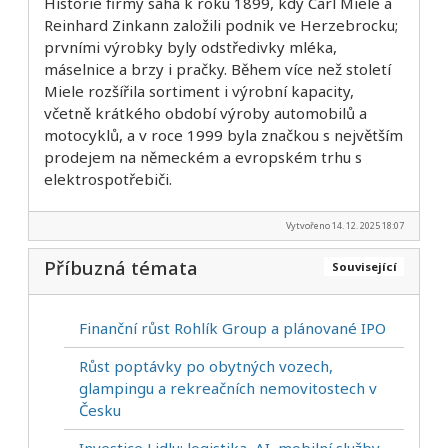
Historie firmy sahá k roku 1899, kdy Carl Miele a
Reinhard Zinkann založili podnik ve Herzebrocku;
prvními výrobky byly odstředivky mléka,
máselnice a brzy i pračky. Během více než století
Miele rozšířila sortiment i výrobní kapacity,
včetně krátkého období výroby automobilů a
motocyklů, a v roce 1999 byla značkou s největším
prodejem na německém a evropském trhu s
elektrospotřebiči.
Vytvořeno 14. 12. 2025 18:07
Příbuzná témata
Související
Finanční růst Rohlík Group a plánované IPO
Růst poptávky po obytných vozech,
glampingu a rekreačních nemovitostech v
Česku