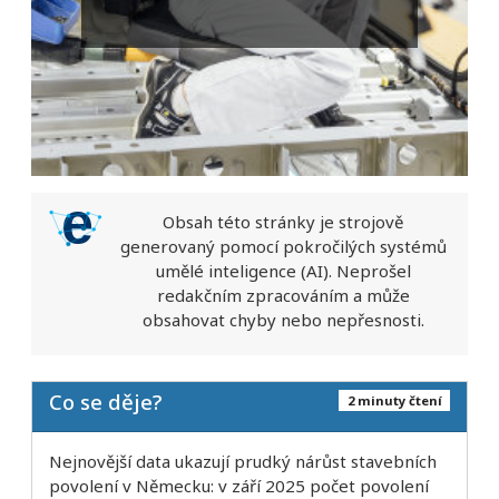
Obsah této stránky je strojově
generovaný pomocí pokročilých systémů
umělé inteligence (AI). Neprošel
redakčním zpracováním a může
obsahovat chyby nebo nepřesnosti.
Co se děje?
2 minuty čtení
Nejnovější data ukazují prudký nárůst stavebních
povolení v Německu: v září 2025 počet povolení