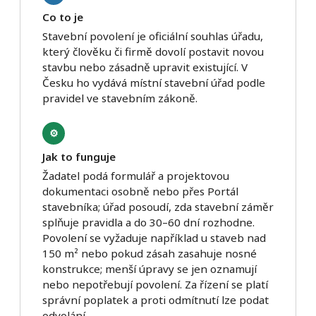
Co to je
Stavební povolení je oficiální souhlas úřadu,
který člověku či firmě dovolí postavit novou
stavbu nebo zásadně upravit existující. V
Česku ho vydává místní stavební úřad podle
pravidel ve stavebním zákoně.
⚙️
Jak to funguje
Žadatel podá formulář a projektovou
dokumentaci osobně nebo přes Portál
stavebníka; úřad posoudí, zda stavební záměr
splňuje pravidla a do 30–60 dní rozhodne.
Povolení se vyžaduje například u staveb nad
150 m² nebo pokud zásah zasahuje nosné
konstrukce; menší úpravy se jen oznamují
nebo nepotřebují povolení. Za řízení se platí
správní poplatek a proti odmítnutí lze podat
odvolání.