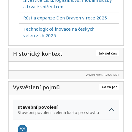
Investice Lidlu: logistika, AI, mobilní služby
a trvalé snížení cen
Růst a expanze Den Braven v roce 2025
Technologické inovace na českých
veletrzích 2025
Historický kontext
Jak šel čas
Vytvořeno 04. 1. 2026 13:01
Vysvětlení pojmů
Co to je?
stavební povolení
Stavební povolení: zelená karta pro stavbu
💡