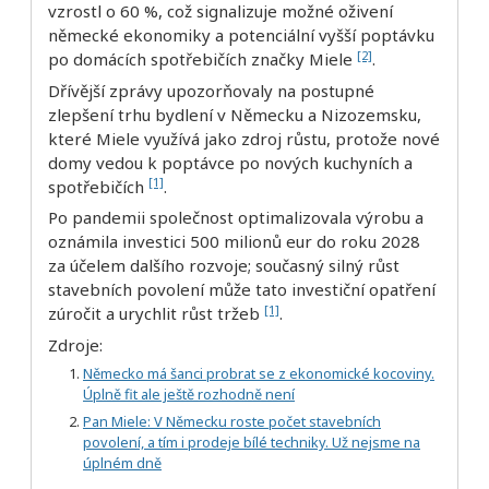
vzrostl o 60 %, což signalizuje možné oživení
německé ekonomiky a potenciální vyšší poptávku
[2]
po domácích spotřebičích značky Miele
.
Dřívější zprávy upozorňovaly na postupné
zlepšení trhu bydlení v Německu a Nizozemsku,
které Miele využívá jako zdroj růstu, protože nové
domy vedou k poptávce po nových kuchyních a
[1]
spotřebičích
.
Po pandemii společnost optimalizovala výrobu a
oznámila investici 500 milionů eur do roku 2028
za účelem dalšího rozvoje; současný silný růst
stavebních povolení může tato investiční opatření
[1]
zúročit a urychlit růst tržeb
.
Zdroje:
Německo má šanci probrat se z ekonomické kocoviny.
Úplně fit ale ještě rozhodně není
Pan Miele: V Německu roste počet stavebních
povolení, a tím i prodeje bílé techniky. Už nejsme na
úplném dně