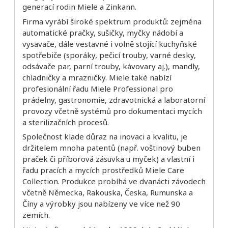
generací rodin Miele a Zinkann.
Firma vyrábí široké spektrum produktů: zejména
automatické pračky, sušičky, myčky nádobí a
vysavače, dále vestavné i volně stojící kuchyňské
spotřebiče (sporáky, pečicí trouby, varné desky,
odsávače par, parní trouby, kávovary aj.), mandly,
chladničky a mrazničky. Miele také nabízí
profesionální řadu Miele Professional pro
prádelny, gastronomie, zdravotnická a laboratorní
provozy včetně systémů pro dokumentaci mycích
a sterilizačních procesů.
Společnost klade důraz na inovaci a kvalitu, je
držitelem mnoha patentů (např. voštinový buben
praček či příborová zásuvka u myček) a vlastní i
řadu pracích a mycích prostředků Miele Care
Collection. Produkce probíhá ve dvanácti závodech
včetně Německa, Rakouska, Česka, Rumunska a
Číny a výrobky jsou nabízeny ve více než 90
zemích.