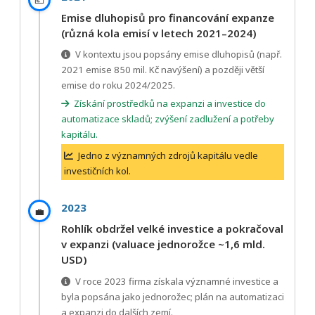
Emise dluhopisů pro financování expanze
(různá kola emisí v letech 2021–2024)
V kontextu jsou popsány emise dluhopisů (např.
2021 emise 850 mil. Kč navýšení) a později větší
emise do roku 2024/2025.
Získání prostředků na expanzi a investice do
automatizace skladů; zvýšení zadlužení a potřeby
kapitálu.
Jedno z významných zdrojů kapitálu vedle
investičních kol.
2023
💼
Rohlík obdržel velké investice a pokračoval
v expanzi (valuace jednorožce ~1,6 mld.
USD)
V roce 2023 firma získala významné investice a
byla popsána jako jednorožec; plán na automatizaci
a expanzi do dalších zemí.