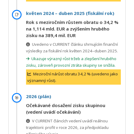
květen 2024 – duben 2025 (fiskální rok)
📑
Rok s meziročním růstem obratu o 34,2 %
na 1,114 mld. EUR a zvýšením hrubého
zisku na 389,4 mil. EUR
Uvedeno v CURRENT článku shrnujícím finanční
výsledky za fiskální rok květen 2024–duben 2025.
Ukazuje výrazný růst tržeb a zlepšení hrubého
zisku, zároveň provozní ztráta skupiny se snížila.
Meziroční nárůst obratu 34,2 % (uvedeno jako
významný růst).
2026 (plán)
🎯
Očekávané dosažení zisku skupinou
(vedení uvádí očekávání)
V CURRENT článcích vedení uvádí reálnou
trajektorii: profit v roce 2026, za předpokladu