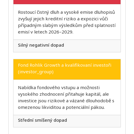
Rostoucí čistný dluh a vysoké emise dluhopisů
zvyšují jejich kreditní riziko a expozici vůči
případným slabým výsledkům před splatností
emisí v letech 2026–2029.
Silný negativní dopad
Fond Rohlik Growth a kvalifikovaní investoři
(investor_group)
Nabídka fondového vstupu a možnosti
vysokého zhodnocení přitahuje kapitál, ale
investice jsou rizikové a vázané dlouhodobě s
omezenou likviditou a potenciální pákou.
Střední smíšený dopad