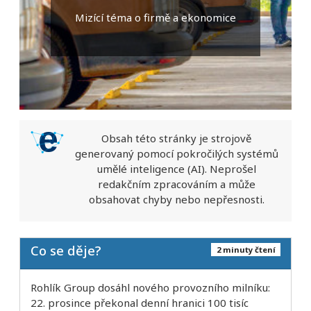
Mizící téma o firmě a ekonomice
Obsah této stránky je strojově
generovaný pomocí pokročilých systémů
umělé inteligence (AI). Neprošel
redakčním zpracováním a může
obsahovat chyby nebo nepřesnosti.
Co se děje?
2 minuty čtení
Rohlík Group dosáhl nového provozního milníku:
22. prosince překonal denní hranici 100 tisíc