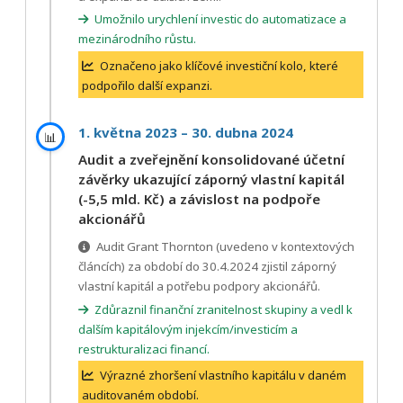
Umožnilo urychlení investic do automatizace a
mezinárodního růstu.
Označeno jako klíčové investiční kolo, které
podpořilo další expanzi.
1. května 2023 – 30. dubna 2024
📊
Audit a zveřejnění konsolidované účetní
závěrky ukazující záporný vlastní kapitál
(-5,5 mld. Kč) a závislost na podpoře
akcionářů
Audit Grant Thornton (uvedeno v kontextových
článcích) za období do 30.4.2024 zjistil záporný
vlastní kapitál a potřebu podpory akcionářů.
Zdůraznil finanční zranitelnost skupiny a vedl k
dalším kapitálovým injekcím/investicím a
restrukturalizaci financí.
Výrazné zhoršení vlastního kapitálu v daném
auditovaném období.