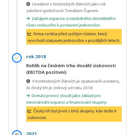
Uvedeno v historických článcích jako rok
založení společnosti Tomášem Čuprem.
Zahájení expanze a následného desetiletého
růstu vedoucího k postavení jednorožce.
Firma vznikla před rychlým růstem, který
vyvrcholil statusem jednorožce v pozdějších letech.
rok 2018
✅
Rohlík na českém trhu dosáhl ziskovosti
(EBITDA pozitivní)
V kontextových článcích je opakovaně uvedeno,
že český trh je ziskový od roku 2018.
Domácí provoz sloužil jako základ pro
mezinárodní expanzi a financování skupiny.
Český trh byl první z trhů skupiny, kde došlo k
ziskovosti.
2021
💶