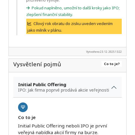
příznivého vývoje.
Pokud naplněno, umožní to další kroky jako IPO;
zlepšení finanční stability.
Cílový rok obratu do zisku uveden vedením
jako milník v plánu.
Vytvořeno 23. 12. 2025 13:22
Vysvětlení pojmů
Co to je?
Initial Public Offering
IPO: Jak firma poprvé prodává akcie veřejnosti
💡
Co to je
Initial Public Offering neboli IPO je první
veřejná nabídka akcií firmy na burze.