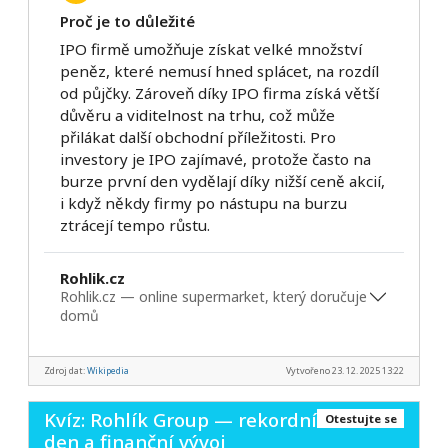
Proč je to důležité
IPO firmě umožňuje získat velké množství
peněz, které nemusí hned splácet, na rozdíl
od půjčky. Zároveň díky IPO firma získá větší
důvěru a viditelnost na trhu, což může
přilákat další obchodní příležitosti. Pro
investory je IPO zajímavé, protože často na
burze první den vydělají díky nižší ceně akcií,
i když někdy firmy po nástupu na burzu
ztrácejí tempo růstu.
Rohlik.cz
Rohlik.cz — online supermarket, který doručuje
domů
Zdroj dat:
Wikipedia
Vytvořeno 23. 12. 2025 13:22
Kvíz: Rohlík Group — rekordní
Otestujte se
den a finanční vývoj