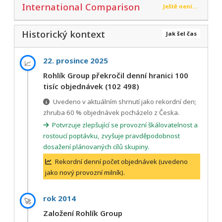
International Comparison
Ještě není...
Historický kontext
Jak šel čas
22. prosince 2025
📈
Rohlík Group překročil denní hranici 100
tisíc objednávek (102 498)
Uvedeno v aktuálním shrnutí jako rekordní den;
zhruba 60 % objednávek pocházelo z Česka.
Potvrzuje zlepšující se provozní škálovatelnost a
rostoucí poptávku, zvyšuje pravděpodobnost
dosažení plánovaných cílů skupiny.
Rekordní denní počet objednávek (uvedeno
jako nový provozní milník).
rok 2014
🚀
Založení Rohlík Group