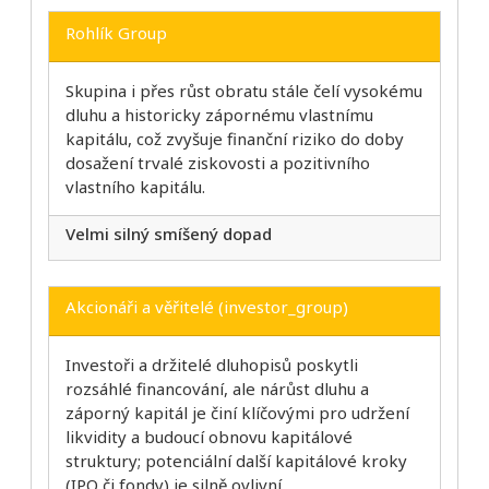
Rohlík Group
Skupina i přes růst obratu stále čelí vysokému
dluhu a historicky zápornému vlastnímu
kapitálu, což zvyšuje finanční riziko do doby
dosažení trvalé ziskovosti a pozitivního
vlastního kapitálu.
Velmi silný smíšený dopad
Akcionáři a věřitelé (investor_group)
Investoři a držitelé dluhopisů poskytli
rozsáhlé financování, ale nárůst dluhu a
záporný kapitál je činí klíčovými pro udržení
likvidity a budoucí obnovu kapitálové
struktury; potenciální další kapitálové kroky
(IPO či fondy) je silně ovlivní.