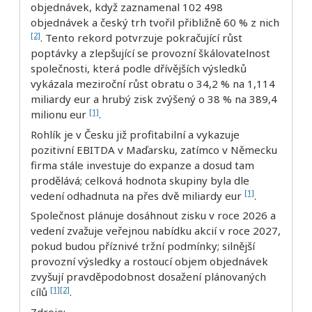
objednávek, když zaznamenal 102 498
objednávek a český trh tvořil přibližně 60 % z nich
[2]
. Tento rekord potvrzuje pokračující růst
poptávky a zlepšující se provozní škálovatelnost
společnosti, která podle dřívějších výsledků
vykázala meziroční růst obratu o 34,2 % na 1,114
miliardy eur a hrubý zisk zvýšený o 38 % na 389,4
[1]
milionu eur
.
Rohlík je v Česku již profitabilní a vykazuje
pozitivní EBITDA v Maďarsku, zatímco v Německu
firma stále investuje do expanze a dosud tam
prodělává; celková hodnota skupiny byla dle
[1]
vedení odhadnuta na přes dvě miliardy eur
.
Společnost plánuje dosáhnout zisku v roce 2026 a
vedení zvažuje veřejnou nabídku akcií v roce 2027,
pokud budou příznivé tržní podmínky; silnější
provozní výsledky a rostoucí objem objednávek
zvyšují pravděpodobnost dosažení plánovaných
[1]
[2]
cílů
.
Zdroje: