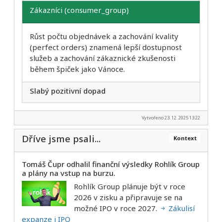
Zákazníci (consumer_group)
Růst počtu objednávek a zachování kvality
(perfect orders) znamená lepší dostupnost
služeb a zachování zákaznické zkušenosti
během špiček jako Vánoce.
Slabý pozitivní dopad
Vytvořeno 23. 12. 2025 13:22
Dříve jsme psali...
Kontext
Tomáš Čupr odhalil finanční výsledky Rohlík Group
a plány na vstup na burzu.
Rohlík Group plánuje být v roce
2026 v zisku a připravuje se na
možné IPO v roce 2027.
Zákulisí
expanze i IPO