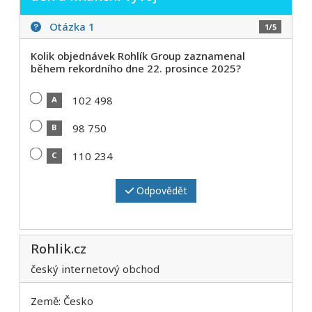
Otázka 1
1/5
Kolik objednávek Rohlík Group zaznamenal
během rekordního dne 22. prosince 2025?
102 498
A
98 750
B
110 234
C
Odpovědět
Rohlik.cz
český internetový obchod
Země: Česko