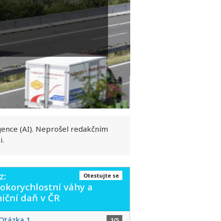
gence (AI). Neprošel redakčním
i.
z:
Otestujte se
okorychlostní váhy a
niční daň v ČR
Otázka 1
1/5