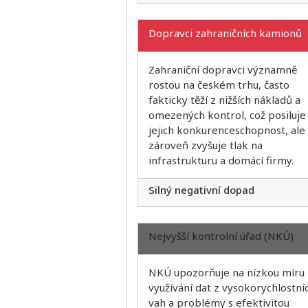
Dopravci zahraničních kamionů
Zahraniční dopravci významně
rostou na českém trhu, často
fakticky těží z nižších nákladů a
omezených kontrol, což posiluje
jejich konkurenceschopnost, ale
zároveň zvyšuje tlak na
infrastrukturu a domácí firmy.
Silný negativní dopad
Nejvyšší kontrolní úřad (NKÚ)
NKÚ upozorňuje na nízkou míru
využívání dat z vysokorychlostní
vah a problémy s efektivitou