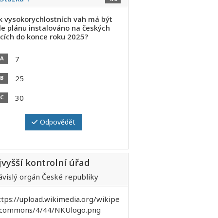
ik vysokorychlostních vah má být
le plánu instalováno na českých
icích do konce roku 2025?
7
A
25
B
30
C
Odpovědět
vyšší kontrolní úřad
ávislý orgán České republiky