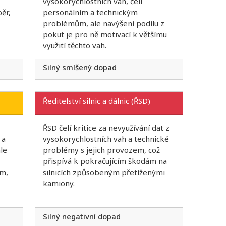
vysokorychlostních vah, čelí
ěr,
personálním a technickým
problémům, ale navýšení podílu z
pokut je pro ně motivací k většímu
využití těchto vah.
Silný smíšený dopad
Ředitelství silnic a dálnic (ŘSD)
ŘSD čelí kritice za nevyužívání dat z
 a
vysokorychlostních vah a technické
ale
problémy s jejich provozem, což
přispívá k pokračujícím škodám na
ům,
silnicích způsobeným přetíženými
kamiony.
Silný negativní dopad