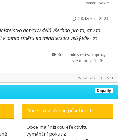
výběru pokut
28. května 2023
nisterstvo dopravy dělá všechno pro to, aby to
 v tomto směru na ministerstvu velký vliv
Kritika ministerstva dopravy a
vliv dopravních firem
Vytvořeno 12. 6. 2025 22:11
Dopady
Obce s rozšířenou působností
Obce mají nízkou efektivitu
aně
vymáhání pokut z