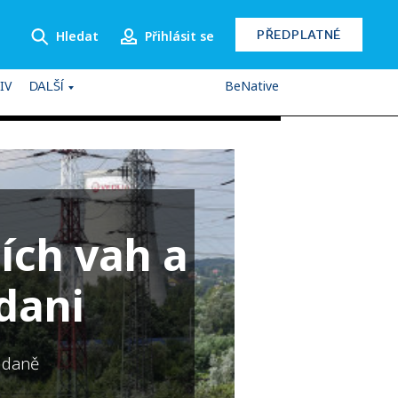
PŘEDPLATNÉ
Hledat
Přihlásit se
IV
BeNative
DALŠÍ
ích vah a
 dani
 daně