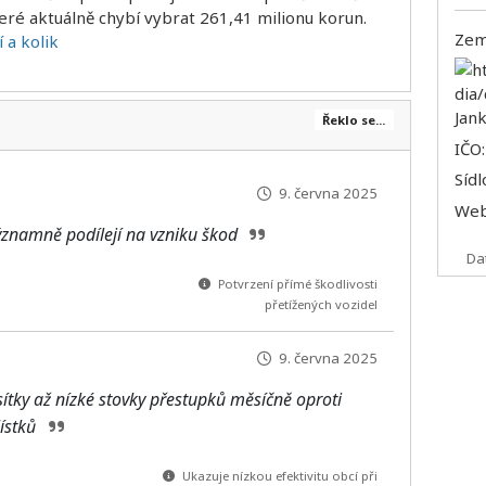
eré aktuálně chybí vybrat 261,41 milionu korun.
Zem
 a kolik
Řeklo se...
IČO
Sídl
9. června 2025
We
významně podílejí na vzniku škod
Da
Potvrzení přímé škodlivosti
přetížených vozidel
9. června 2025
sítky až nízké stovky přestupků měsíčně oproti
lístků
Ukazuje nízkou efektivitu obcí při