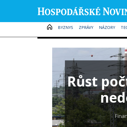
HOME
BYZNYS
ZPRÁVY
NÁZORY
TE
Růst poč
nedo
Fina