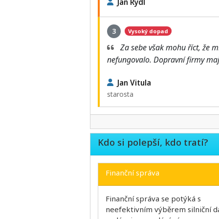
Jan Rýdl
3
Vysoký dopad
Za sebe však mohu říct, že mi
nefungovalo. Dopravní firmy mají
Jan Vitula
starosta
Kdo si polepší, kdo tratí?
Finanční správa
Finanční správa se potýká s
neefektivním výběrem silniční d