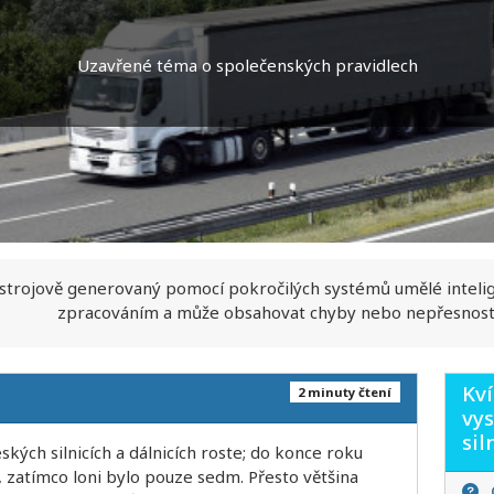
Uzavřené téma o společenských pravidlech
 strojově generovaný pomocí pokročilých systémů umělé inteli
zpracováním a může obsahovat chyby nebo nepřesnost
Kví
2 minuty čtení
vys
sil
kých silnicích a dálnicích roste; do konce roku
, zatímco loni bylo pouze sedm. Přesto většina