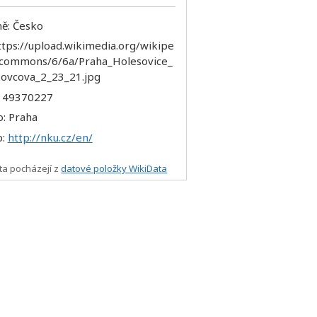
ě: Česko
: 49370227
o: Praha
b:
http://nku.cz/en/
ta pocházejí z
datové položky WikiData