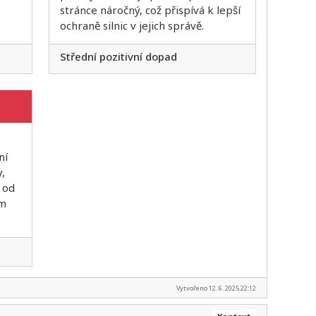
stránce náročný, což přispívá k lepší
ochraně silnic v jejich správě.
Střední pozitivní dopad
ní
,
 od
ým
Vytvořeno 12. 6. 2025 22:12