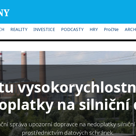
CH
REALITY
INVESTICE
PODCASTY
HRY
PročNe
ARCH
tu vysokorychlostn
platky na silniční
nční správa upozorní dopravce na nedoplatky silniční
prostřednictvím datových schránek.