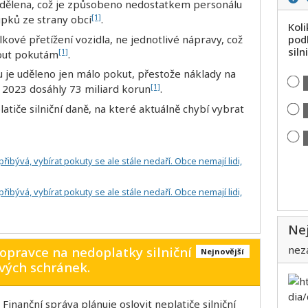
udělena, což je způsobeno nedostatkem personálu
[1]
upků ze strany obcí
.
Kol
kové přetížení vozidla, ne jednotlivé nápravy, což
pod
siln
[1]
out pokutám
.
u je uděleno jen málo pokut, přestože náklady na
[1]
u 2023 dosáhly 73 miliard korun
.
latiče silniční daně, na které aktuálně chybí vybrat
řibývá, vybírat pokuty se ale stále nedaří. Obce nemají lidi,
řibývá, vybírat pokuty se ale stále nedaří. Obce nemají lidi,
Nej
nez
opravce na nedoplatky silniční
Nejnovější
vých schránek.
: Finanční správa plánuje oslovit neplatiče silniční