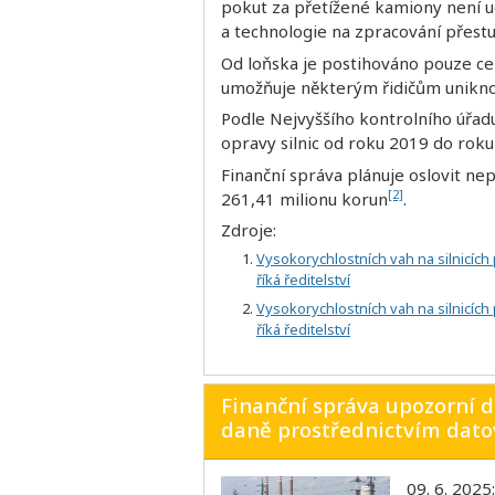
pokut za přetížené kamiony není 
a technologie na zpracování přest
Od loňska je postihováno pouze cel
umožňuje některým řidičům unikn
Podle Nejvyššího kontrolního úřad
opravy silnic od roku 2019 do rok
Finanční správa plánuje oslovit nep
[2]
261,41 milionu korun
.
Zdroje:
Vysokorychlostních vah na silnicích p
říká ředitelství
Vysokorychlostních vah na silnicích p
říká ředitelství
Finanční správa upozorní d
daně prostřednictvím dato
09. 6. 2025