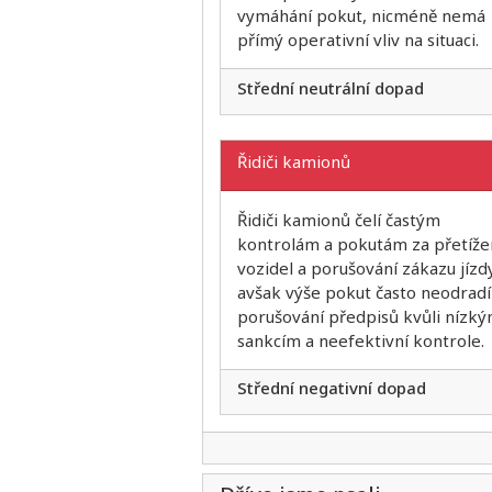
vymáhání pokut, nicméně nemá
přímý operativní vliv na situaci.
Střední neutrální dopad
Řidiči kamionů
Řidiči kamionů čelí častým
kontrolám a pokutám za přetíže
vozidel a porušování zákazu jízdy
avšak výše pokut často neodradí
porušování předpisů kvůli nízk
sankcím a neefektivní kontrole.
Střední negativní dopad