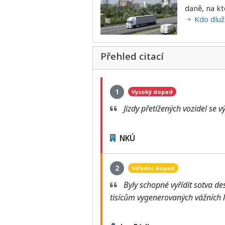
daně, na kt
Kdo dluží
Přehled citací
1
Vysoký dopad
Jízdy přetížených vozidel se 
NKÚ
2
Střední dopad
Byly schopné vyřídit sotva de
tisícům vygenerovaných vážních 