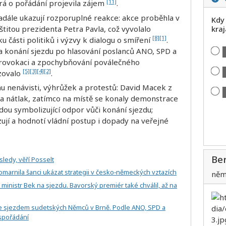
[11]
rá o pořádání projevila zájem
.
adále ukazují rozporuplné reakce: akce proběhla v
Kdy
štitou prezidenta Petra Pavla, což vyvolalo
kra
[8]
[1]
ku části politiků i výzvy k dialogu o smíření
.
 konání sjezdu po hlasování poslanců ANO, SPD a
 provokaci a zpochybňování poválečného
[5]
[3]
[4]
[2]
izovalo
.
lnu nenávisti, výhrůžek a protestů: David Macek z
a nátlak, zatímco na místě se konaly demonstrace
ádou symbolizující odpor vůči konání sjezdu;
zují a hodnotí vládní postup i dopady na veřejné
Ber
ledy, věří Posselt
omarnila šanci ukázat strategii v česko‑německých vztazích
něm
l ministr Bek na sjezdu. Bavorský premiér také chválil, až na
 se sjezdem sudetských Němců v Brně. Podle ANO, SPD a
spořádání