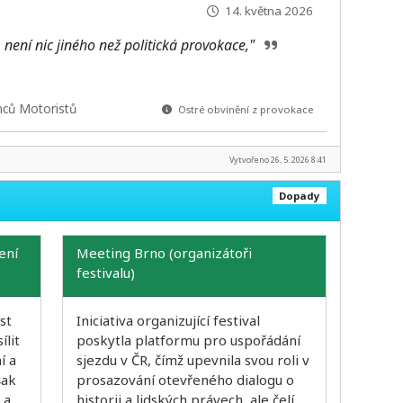
14. května 2026
 není nic jiného než politická provokace,"
nců Motoristů
Ostré obvinění z provokace
Vytvořeno 26. 5. 2026 8:41
Dopady
ení
Meeting Brno (organizátoři
festivalu)
st
Iniciativa organizující festival
ílit
poskytla platformu pro uspořádání
í a
sjezdu v ČR, čímž upevnila svou roli v
šak
prosazování otevřeného dialogu o
 a
historii a lidských právech, ale čelí