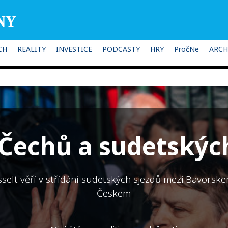
CH
REALITY
INVESTICE
PODCASTY
HRY
PročNe
ARCH
 Čechů a sudetský
selt věří v střídání sudetských sjezdů mezi Bavorsk
Českem