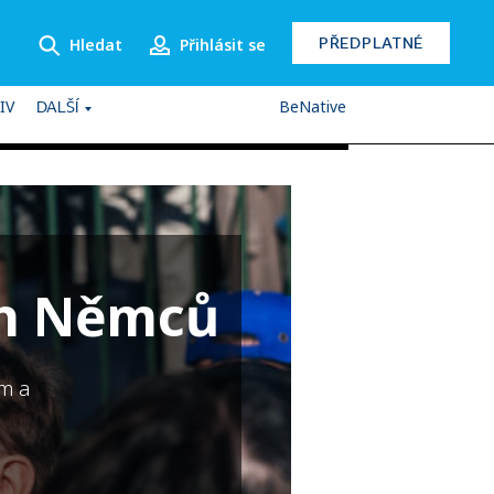
PŘEDPLATNÉ
Hledat
Přihlásit se
IV
BeNative
DALŠÍ
ch Němců
em a