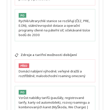
PO
Rychlé/ultrarychlé stanice se rozšiřují (ČEZ, PRE,
E.ON), státní/evropské dotace a operační
programy cílené na páteřní síť; očekávané tisíce
bodů do 2030
📋
Zdroje a tarifní možnosti dobíjení
PŘED
Domácí nabíjení výhodné; veřejné dražší a
roztříštěné; maloobchodní roaming omezený
PO
Vzrůst nabídky tarifů (paušály, registrované
tarify, karty od automobilek), rozvoj roamingu a
kombinovaných karet (MyŠkoda, We Charge) |