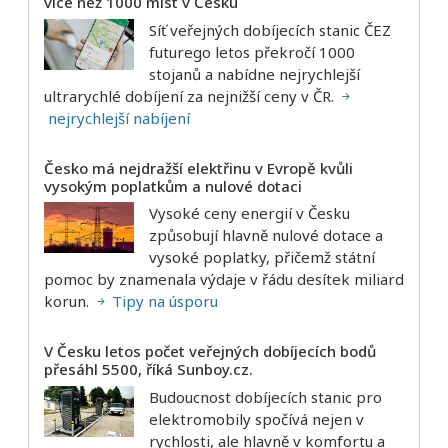
více než 1000 míst v Česku
Síť veřejných dobíjecích stanic ČEZ
futurego letos překročí 1000
stojanů a nabídne nejrychlejší
ultrarychlé dobíjení za nejnižší ceny v ČR.
nejrychlejší nabíjení
Česko má nejdražší elektřinu v Evropě kvůli
vysokým poplatkům a nulové dotaci
Vysoké ceny energií v Česku
způsobují hlavně nulové dotace a
vysoké poplatky, přičemž státní
pomoc by znamenala výdaje v řádu desítek miliard
korun.
Tipy na úsporu
V Česku letos počet veřejných dobíjecích bodů
přesáhl 5500, říká Sunboy.cz.
Budoucnost dobíjecích stanic pro
elektromobily spočívá nejen v
rychlosti, ale hlavně v komfortu a