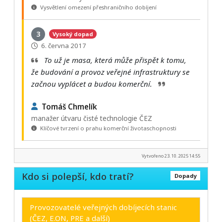
Vysvětlení omezení přeshraničního dobíjení
3
Vysoký dopad
6. června 2017
To už je masa, která může přispět k tomu,
že budování a provoz veřejné infrastruktury se
začnou vyplácet a budou komerční.
Tomáš Chmelík
manažer útvaru čisté technologie ČEZ
Klíčové tvrzení o prahu komerční životaschopnosti
Vytvořeno 23. 10. 2025 14:55
Kdo si polepší, kdo tratí?
Dopady
Provozovatelé veřejných dobíjecích stanic
(ČEZ, E.ON, PRE a další)