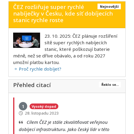
ČEZ rozšiřuje super rychlé
Nejnovější
nabíječky v Česku, kde síť dobíjecích
stanic rychle roste
23. 10. 2025: ČEZ plánuje rozšíření
sítě super rychlých nabíjecích
stanic, které poškozují baterie
méně, než se dříve obávalo, a od roku 2027
umožní platbu kartou.
Proč rychle dobíjet?
Přehled citací
Řeklo se...
1
Vysoký dopad
28. listopadu 2023
Cílem ČEZ je stále zkvalitňovat veřejnou
dobíjecí infrastrukturu. Jako český lídr v této