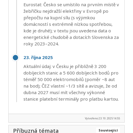
Eurostat: Česko se umístilo na prvním místě v
žebříčku nejdražší elektřiny v Evropě po
přepočtu na kupní sílu (s výjimkou
domácností s extrémně nízkou spotřebou,
kde je druhé); v textu jsou uvedena data o
energetické chudobě a dotacích Slovenska za
roky 2023–2024.
23. října 2025
Aktuální údaj: v Česku je přibližně 3 200
dobíjecích stanic a 5 600 dobíjecích bodů pro
téměř 50 000 elektromobilů (poměr ~8 aut
na bod); ČEZ vlastní ~1/3 sítě a avizuje, že od
dubna 2027 musí mít všechny výkonné
stanice platební terminály pro platbu kartou.
Vytvořeno 23. 10. 2025 14:55
Příbuzná témata
Související