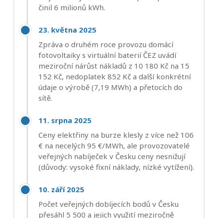
činil 6 milionů kWh.
23. května 2025
Zpráva o druhém roce provozu domácí
fotovoltaiky s virtuální baterií ČEZ uvádí
meziroční nárůst nákladů z 10 180 Kč na 15
152 Kč, nedoplatek 852 Kč a další konkrétní
údaje o výrobě (7,19 MWh) a přetocích do
sítě.
11. srpna 2025
Ceny elektřiny na burze klesly z více než 106
€ na necelých 95 €/MWh, ale provozovatelé
veřejných nabíječek v Česku ceny nesnižují
(důvody: vysoké fixní náklady, nízké vytížení).
10. září 2025
Počet veřejných dobíjecích bodů v Česku
přesáhl 5 500 a jejich využití meziročně