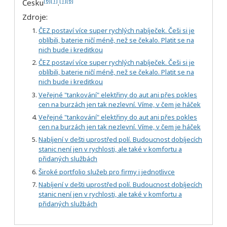
[6]
[1]
[1]
[6]
Česku
.
Zdroje:
ČEZ postaví více super rychlých nabíječek. Češi si je
oblíbili, baterie ničí méně, než se čekalo. Platit se na
nich bude i kreditkou
ČEZ postaví více super rychlých nabíječek. Češi si je
oblíbili, baterie ničí méně, než se čekalo. Platit se na
nich bude i kreditkou
Veřejné "tankování" elektřiny do aut ani přes pokles
cen na burzách jen tak nezlevní. Víme, v čem je háček
Veřejné "tankování" elektřiny do aut ani přes pokles
cen na burzách jen tak nezlevní. Víme, v čem je háček
Nabíjení v dešti uprostřed polí. Budoucnost dobíjecích
stanic není jen v rychlosti, ale také v komfortu a
přidaných službách
Široké portfolio služeb pro firmy i jednotlivce
Nabíjení v dešti uprostřed polí. Budoucnost dobíjecích
stanic není jen v rychlosti, ale také v komfortu a
přidaných službách