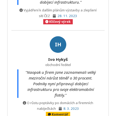
dobíjecí infrastrukturu."
Vyjádření k dalším plánům výstavby a zlepšení
sítí ČEZ
28. 11. 2023
Klíčový výrok
IH
Ivo Hykyš
obchodní ředitel
"Naopak u firem jsme zaznamenali velký
meziroční nárůst téměř o 30 procent.
Podniky nyní připravují dobíjecí
infrastrukturu pro svoje elektromobilní
flotily."
O růstu poptávky po domácích a firemních
nabíječkách
8. 3. 2023
Komentář