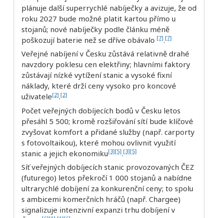
plánuje další superrychlé nabíječky a avizuje, že od
roku 2027 bude možné platit kartou přímo u
stojanů; nové nabíječky podle článku méně
[7]
[7]
poškozují baterie než se dříve obávalo
.
Veřejné nabíjení v Česku zůstává relativně drahé
navzdory poklesu cen elektřiny; hlavními faktory
zůstávají nízké vytížení stanic a vysoké fixní
náklady, které drží ceny vysoko pro koncové
[2]
[2]
uživatele
.
Počet veřejných dobíjecích bodů v Česku letos
přesáhl 5 500; kromě rozšiřování sítí bude klíčové
zvyšovat komfort a přidané služby (např. carporty
s fotovoltaikou), které mohou ovlivnit využití
[3]
[5]
[3]
[5]
stanic a jejich ekonomiku
.
Síť veřejných dobíjecích stanic provozovaných ČEZ
(futurego) letos překročí 1 000 stojanů a nabídne
ultrarychlé dobíjení za konkurenční ceny; to spolu
s ambicemi komerčních hráčů (např. Chargee)
signalizuje intenzivní expanzi trhu dobíjení v