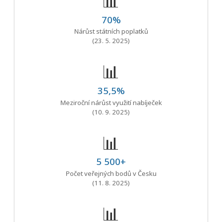
📊
70%
Nárůst státních poplatků
(23. 5. 2025)
📊
35,5%
Meziroční nárůst využití nabíječek
(10. 9. 2025)
📊
5 500+
Počet veřejných bodů v Česku
(11. 8. 2025)
📊