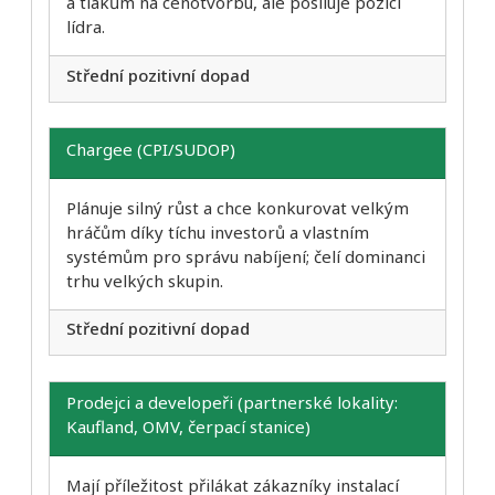
a tlakům na cenotvorbu, ale posiluje pozici
lídra.
Střední pozitivní dopad
Chargee (CPI/SUDOP)
Plánuje silný růst a chce konkurovat velkým
hráčům díky tíchu investorů a vlastním
systémům pro správu nabíjení; čelí dominanci
trhu velkých skupin.
Střední pozitivní dopad
Prodejci a developeři (partnerské lokality:
Kaufland, OMV, čerpací stanice)
Mají příležitost přilákat zákazníky instalací