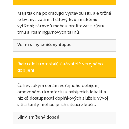
Mají tlak na pokračující výstavbu sítí, ale tržně
je byznys zatím ztrátový kvůli nízkému
vytížení; zároveň mohou profitovat z růstu
trhu a roamingu/nových tarifů.
Velmi silný smíšený dopad
Řidiči elektromobilů / uživatelé veřejného
dobíjení
Čelí vysokým cenám veřejného dobíjení,
omezenému komfortu u nabíjecích lokalit a
nízké dostupnosti doplňkových služeb; vývoj
sítí a tarify mohou jejich situaci zlepšit.
Silný smíšený dopad