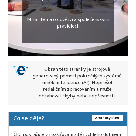
Mizící téma o odvětví a společenských
pravidlech
Obsah této stránky je strojově
generovaný pomocí pokročilých systémů
umělé inteligence (AI). Neprošel
redakčním zpracováním a může
obsahovat chyby nebo nepřesnosti.
Co se děje?
2 minuty čtení
ČEZ pokračuje v rozšiřování sítě rychlého dobíjení: