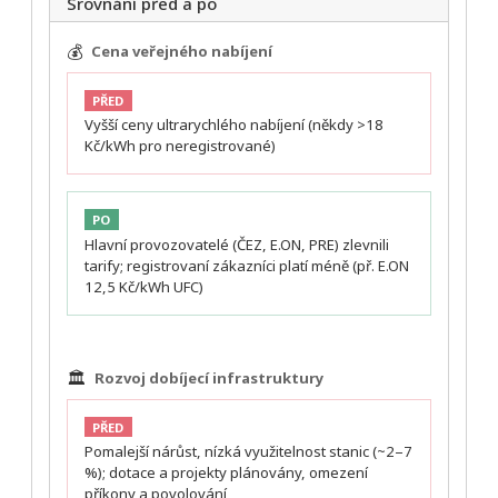
Srovnání před a po
💰
Cena veřejného nabíjení
PŘED
Vyšší ceny ultrarychlého nabíjení (někdy >18
Kč/kWh pro neregistrované)
PO
Hlavní provozovatelé (ČEZ, E.ON, PRE) zlevnili
tarify; registrovaní zákazníci platí méně (př. E.ON
12,5 Kč/kWh UFC)
🏛️
Rozvoj dobíjecí infrastruktury
PŘED
Pomalejší nárůst, nízká využitelnost stanic (~2–7
%); dotace a projekty plánovány, omezení
příkony a povolování