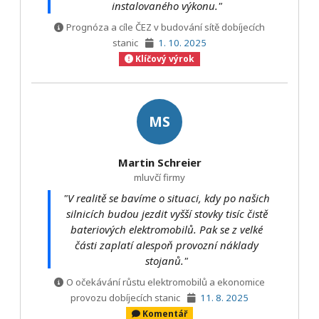
instalovaného výkonu."
Prognóza a cíle ČEZ v budování sítě dobíjecích
stanic
1. 10. 2025
Klíčový výrok
MS
Martin Schreier
mluvčí firmy
"V realitě se bavíme o situaci, kdy po našich
silnicích budou jezdit vyšší stovky tisíc čistě
bateriových elektromobilů. Pak se z velké
části zaplatí alespoň provozní náklady
stojanů."
O očekávání růstu elektromobilů a ekonomice
provozu dobíjecích stanic
11. 8. 2025
Komentář