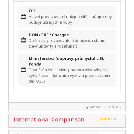
ČEZ
🏛️
Hlavní provozovatel nabíjecí sítě, snižuje ceny,
buduje ultrarychlé huby
E.ON / PRE / Chargee
🏛️
Další velcí provozovatelé dobíjecích stanic,
zlevňují tarify a rozšiřují síť
Ministerstva (dopravy, průmyslu) a EU
fondy
🏛️
Finanční a legislativní podpora výstavby sítí,
vyhlašování dotačních výzev a právních změn
(lex OZE)
Vytvořeno 23. 10. 2025 14:55
International Comparison
Ještě není...