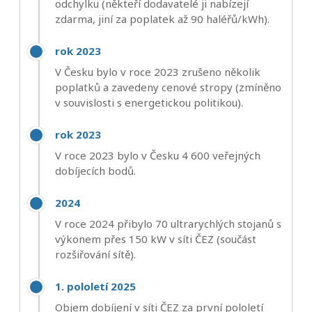
odchylku (někteří dodavatelé ji nabízejí
zdarma, jiní za poplatek až 90 haléřů/kWh).
rok 2023
V Česku bylo v roce 2023 zrušeno několik
poplatků a zavedeny cenové stropy (zmíněno
v souvislosti s energetickou politikou).
rok 2023
V roce 2023 bylo v Česku 4 600 veřejných
dobíjecích bodů.
2024
V roce 2024 přibylo 70 ultrarychlých stojanů s
výkonem přes 150 kW v síti ČEZ (součást
rozšiřování sítě).
1. pololetí 2025
Objem dobíjení v síti ČEZ za první pololetí