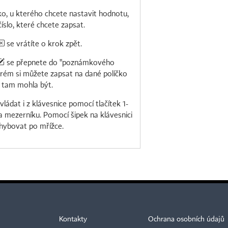
ko, u kterého chcete nastavit hodnotu,
číslo, které chcete zapsat.
se vrátíte o krok zpět.
se přepnete do "poznámkového
rém si můžete zapsat na dané políčko
y tam mohla být.
ládat i z klávesnice pomocí tlačítek 1-
a mezerníku. Pomocí šipek na klávesnici
hybovat po mřížce.
Kontakty
Ochrana osobních údajů