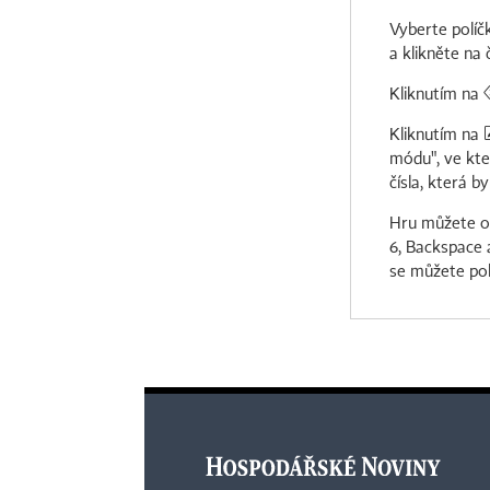
Vyberte políč
a klikněte na 
Kliknutím na
Kliknutím na
módu", ve kte
čísla, která b
Hru můžete ov
6, Backspace 
se můžete po