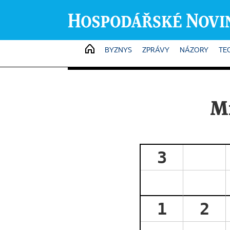
HOME
BYZNYS
ZPRÁVY
NÁZORY
TE
M
3
1
2