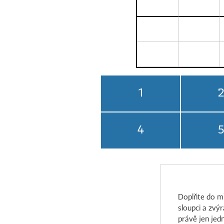
1
2
4
5
Doplňte do mř
sloupci a zvý
právě jen jed