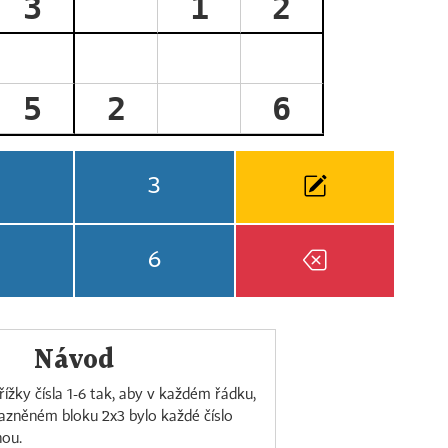
3
1
2
5
2
6
3
6
Návod
ížky čísla 1-6 tak, aby v každém řádku,
razněném bloku 2x3 bylo každé číslo
nou.