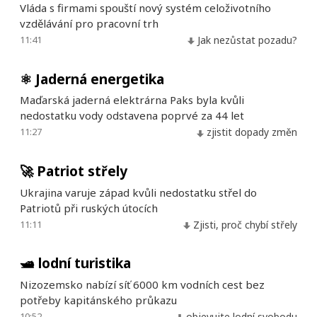
Vláda s firmami spouští nový systém celoživotního
vzdělávání pro pracovní trh
11:41
Jak nezůstat pozadu?
⚛️
Jaderná energetika
Maďarská jaderná elektrárna Paks byla kvůli
nedostatku vody odstavena poprvé za 44 let
11:27
zjistit dopady změn
🚀
Patriot střely
Ukrajina varuje západ kvůli nedostatku střel do
Patriotů při ruských útocích
11:11
Zjisti, proč chybí střely
🛥️
lodní turistika
Nizozemsko nabízí síť 6000 km vodních cest bez
potřeby kapitánského průkazu
10:52
objevujte lodní svobodu