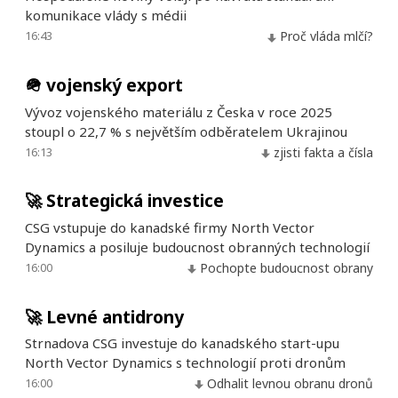
komunikace vlády s médii
16:43
Proč vláda mlčí?
🪖
vojenský export
Vývoz vojenského materiálu z Česka v roce 2025
stoupl o 22,7 % s největším odběratelem Ukrajinou
16:13
zjisti fakta a čísla
🚀
Strategická investice
CSG vstupuje do kanadské firmy North Vector
Dynamics a posiluje budoucnost obranných technologií
16:00
Pochopte budoucnost obrany
🚀
Levné antidrony
Strnadova CSG investuje do kanadského start-upu
North Vector Dynamics s technologií proti dronům
16:00
Odhalit levnou obranu dronů