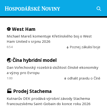
⚽
West Ham
Michael Mareš komentuje Křetínského boj o West
Ham United v srpnu 2026
6:54
Poznej zákulisí boje
🌏
Čína hybridní model
Dan Vořechovský rozebírá složitost čínské ekonomiky
a výzvy pro Evropu
1:00
odhalit pravdu o Číně
🏭
Prodej Stachema
Kutnarův DEK prodává výrobní závody Stachema
francouzskému Saint-Gobain do konce roku 2026