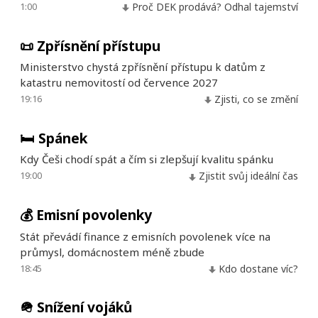
1:00
Proč DEK prodává? Odhal tajemství
📜
Zpřísnění přístupu
Ministerstvo chystá zpřísnění přístupu k datům z
katastru nemovitostí od července 2027
19:16
Zjisti, co se změní
🛏️
Spánek
Kdy Češi chodí spát a čím si zlepšují kvalitu spánku
19:00
Zjistit svůj ideální čas
💰
Emisní povolenky
Stát převádí finance z emisních povolenek více na
průmysl, domácnostem méně zbude
18:45
Kdo dostane víc?
🪖
Snížení vojáků