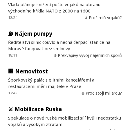
Vláda plánuje snížení počtu vojáků na obranu
východního křídla NATO z 2000 na 1600
18:24
Proč míň vojáků?
⛽
Nájem pumpy
Ředitelství silnic couvlo a nechá čerpací stanice na
Moravě fungovat bez smlouvy
18:11
Překvapivý vývoj nájemních sporů
🏢
Nemovitost
Šporkovský palác s elitními kancelářemi a
restauracemi mění majitele v Praze
17:42
Proč stojí miliardu?
⚔️
Mobilizace Ruska
Spekulace o nové ruské mobilizaci sílí kvůli nedostatku
vojáků a vysokým ztrátám