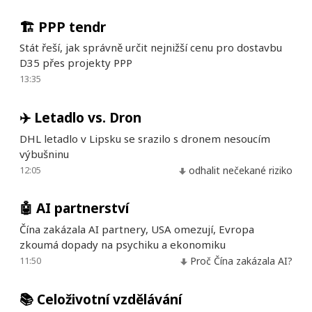
🏗️
PPP tendr
Stát řeší, jak správně určit nejnižší cenu pro dostavbu
D35 přes projekty PPP
13:35
✈️
Letadlo vs. Dron
DHL letadlo v Lipsku se srazilo s dronem nesoucím
výbušninu
12:05
odhalit nečekané riziko
🤖
AI partnerství
Čína zakázala AI partnery, USA omezují, Evropa
zkoumá dopady na psychiku a ekonomiku
11:50
Proč Čína zakázala AI?
📚
Celoživotní vzdělávání