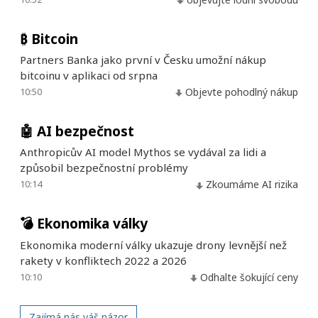
₿
Bitcoin
Partners Banka jako první v Česku umožní nákup
bitcoinu v aplikaci od srpna
10:50
Objevte pohodlný nákup
🤖
AI bezpečnost
Anthropicův AI model Mythos se vydával za lidi a
způsobil bezpečnostní problémy
10:14
Zkoumáme AI rizika
💣
Ekonomika války
Ekonomika moderní války ukazuje drony levnější než
rakety v konfliktech 2022 a 2026
10:10
Odhalte šokující ceny
Zajímá nás váš názor