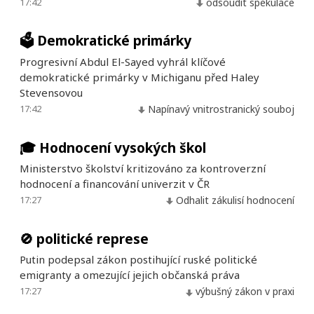
17:42
odsoudit spekulace
🗳️
Demokratické primárky
Progresivní Abdul El-Sayed vyhrál klíčové
demokratické primárky v Michiganu před Haley
Stevensovou
17:42
Napínavý vnitrostranický souboj
🎓
Hodnocení vysokých škol
Ministerstvo školství kritizováno za kontroverzní
hodnocení a financování univerzit v ČR
17:27
Odhalit zákulisí hodnocení
🚫
politické represe
Putin podepsal zákon postihující ruské politické
emigranty a omezující jejich občanská práva
17:27
výbušný zákon v praxi