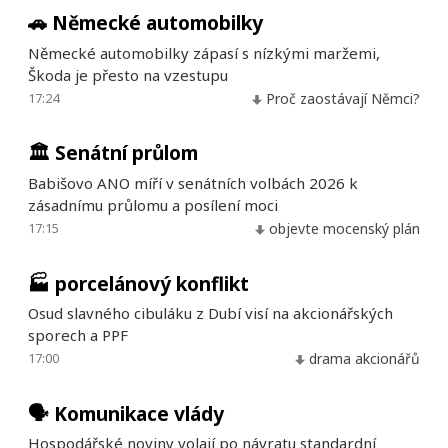
🚗
Německé automobilky
Německé automobilky zápasí s nízkými maržemi,
Škoda je přesto na vzestupu
17:24
Proč zaostávají Němci?
🏛️
Senátní průlom
Babišovo ANO míří v senátních volbách 2026 k
zásadnímu průlomu a posílení moci
17:15
objevte mocenský plán
🏭
porcelánový konflikt
Osud slavného cibuláku z Dubí visí na akcionářských
sporech a PPF
17:00
drama akcionářů
🗣️
Komunikace vlády
Hospodářské noviny volají po návratu standardní