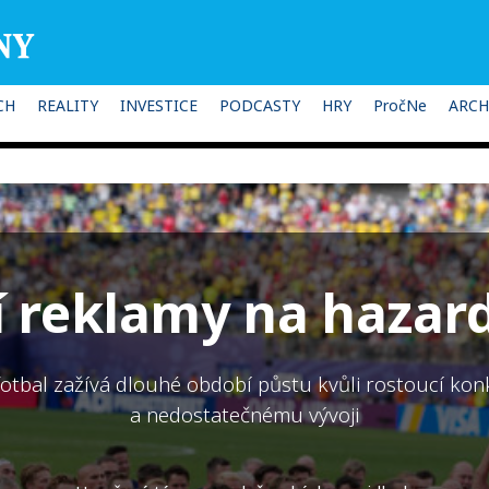
CH
REALITY
INVESTICE
PODCASTY
HRY
PročNe
ARCH
 reklamy na hazard
fotbal zažívá dlouhé období půstu kvůli rostoucí kon
a nedostatečnému vývoji