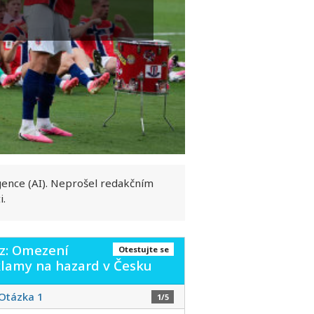
gence (AI). Neprošel redakčním
i.
z: Omezení
Otestujte se
klamy na hazard v Česku
Otázka 1
1/5