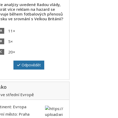
le analýzy uvedené Radou vlády,
krát více reklam na hazard se
evuje během fotbalových přenosů
sku ve srovnání s Velkou Británií?
11×
A
5×
B
20×
C
Odpovědět
sko
 ve střední Evropě
tinent: Evropa
vní město: Praha