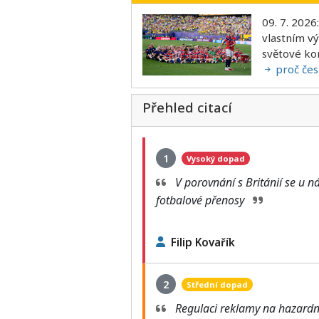
09. 7. 2026
vlastním v
světové ko
proč čes
Přehled citací
1
Vysoký dopad
V porovnání s Británií se u n
fotbalové přenosy
Filip Kovařík
2
Střední dopad
Regulaci reklamy na hazardn