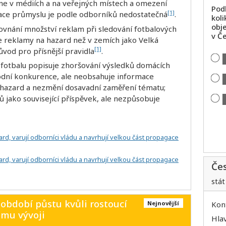
e v médiích a na veřejných místech a omezení
Pod
[1]
lace průmyslu je podle odborníků nedostatečná
.
koli
obj
ovnání množství reklam při sledování fotbalových
v Če
ce reklamy na hazard než v zemích jako Velká
[1]
důvod pro přísnější pravidla
.
fotbalu popisuje zhoršování výsledků domácích
odní konkurence, ale neobsahuje informace
a hazard a nezmění dosavadní zaměření tématu;
 jako související příspěvek, ale nezpůsobuje
rd, varují odborníci vládu a navrhují velkou část propagace
rd, varují odborníci vládu a navrhují velkou část propagace
Če
stát
 období půstu kvůli rostoucí
Kon
Nejnovější
mu vývoji
Hla