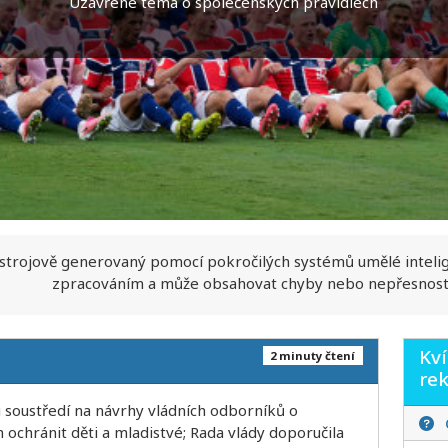
Uzavřené téma o společenských pravidlech
 strojově generovaný pomocí pokročilých systémů umělé inteli
zpracováním a může obsahovat chyby nebo nepřesnost
Kví
2 minuty čtení
re
 soustředí na návrhy vládních odborníků o
ochránit děti a mladistvé; Rada vlády doporučila