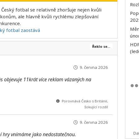
Rozl
: Český fotbal se relativně zhoršuje nejen kvůli
Popu
ýkonům, ale hlavně kvůli rychlému zlepšování
202
nkurence.
Měna
ký fotbal zaostává
úno
HDP
Řeklo se...
(le
9. června 2026
ás objevuje 11krát více reklam vázaných na
Porovnává Česko s Británií,
šokující rozdíl
9. června 2026
Da
í hry vnímáme jako nedostatečnou.