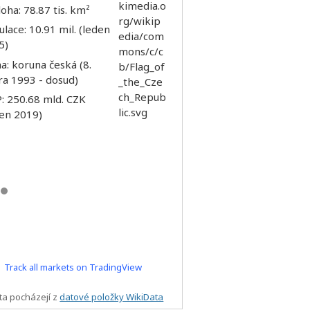
oha: 78.87 tis. km²
lace: 10.91 mil. (leden
5)
: koruna česká (8.
ra 1993 - dosud)
: 250.68 mld. CZK
den 2019)
Track all markets on TradingView
ta pocházejí z
datové položky WikiData