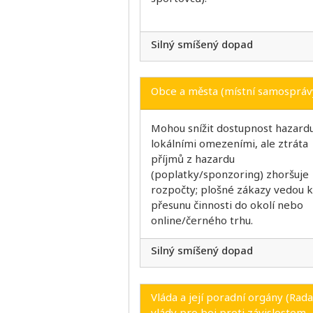
Silný smíšený dopad
Obce a města (místní samospráv
Mohou snížit dostupnost hazard
lokálními omezeními, ale ztráta
příjmů z hazardu
(poplatky/sponzoring) zhoršuje
rozpočty; plošné zákazy vedou k
přesunu činnosti do okolí nebo
online/černého trhu.
Silný smíšený dopad
Vláda a její poradní orgány (Rada
vlády pro boj proti závislostem,