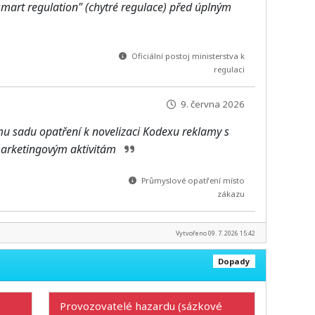
mart regulation" (chytré regulace) před úplným
Oficiální postoj ministerstva k
regulaci
9. června 2026
u sadu opatření k novelizaci Kodexu reklamy s
marketingovým aktivitám
Průmyslové opatření místo
zákazu
Vytvořeno 09. 7. 2026 15:42
Dopady
Provozovatelé hazardu (sázkové