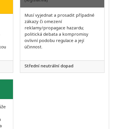
Musí vyjednat a prosadit případné
zákazy či omezení
reklamy/propagace hazardu;
ň
politická debata a kompromisy
ovlivní podobu regulace a její
kou
účinnost.
Střední neutrální dopad
ůže
h
a