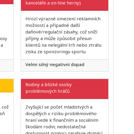
kanceláře a on‑line herny)
Hrozí výrazné omezení reklamních
možností a případné další
daňové/regulační zásahy, což sníží
losy
příjmy a může způsobit přesun
 a
klientů na nelegální trh nebo ztrátu
zisku ze sponzoringu sportu.
Velmi silný negativní dopad
Rodiny a blízké osoby
problémových hráčů
 což
Zvyšující se počet mladistvých a
veň
dospělých v riziku problémového
hraní vede k finančním a sociálním
škodám rodin; nedostatečná
dostupnost pomoci zasahuje domácí