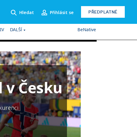
PŘEDPLATNÉ
Hledat
Přihlásit se
IV
BeNative
DALŠÍ
 v Česku
kurenci