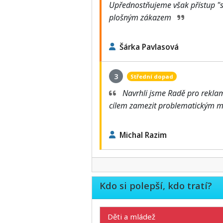
Upřednostňujeme však přístup "s
plošným zákazem
Šárka Pavlasová
3
Střední dopad
Navrhli jsme Radě pro reklam
cílem zamezit problematickým 
Michal Razim
Kdo si polepší, kdo tratí?
Děti a mládež