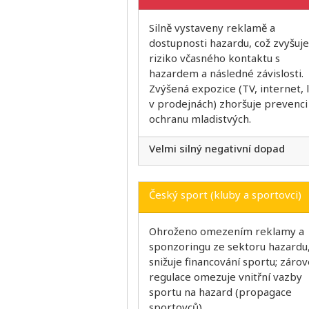
Silně vystaveny reklamě a
dostupnosti hazardu, což zvyšuje
riziko včasného kontaktu s
hazardem a následné závislosti.
Zvýšená expozice (TV, internet, 
v prodejnách) zhoršuje prevenci
ochranu mladistvých.
Velmi silný negativní dopad
Český sport (kluby a sportovci)
Ohroženo omezením reklamy a
sponzoringu ze sektoru hazardu,
snižuje financování sportu; záro
regulace omezuje vnitřní vazby
sportu na hazard (propagace
sportovců).