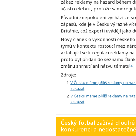
zákaz reklamy na hazard během dn
účasti celebrit, protože samoregu
Původní znepokojení vychází ze sr
zápasů, kde je v Česku výrazně ví
Británie, což experti uvádějí jako 
Nový článek o výkonnosti českého 
týmů v kontextu rostoucí mezinár
vztahující se k regulaci reklamy n
proto byl přidán do seznamu článků
[2]
změnu shrnutí ani názvu tématu
.
Zdroje:
V Česku máme příliš reklamy na haza
zakázat
V Česku máme příliš reklamy na haza
zakázat
Český fotbal zažívá dlouhé
konkurenci a nedostatečné