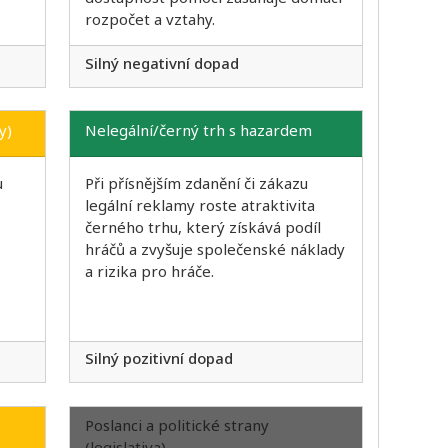
rozpočet a vztahy.
Silný negativní dopad
y)
Nelegální/černý trh s hazardem
u
Při přísnějším zdanění či zákazu
legální reklamy roste atraktivita
černého trhu, který získává podíl
hráčů a zvyšuje společenské náklady
a rizika pro hráče.
Silný pozitivní dopad
Poslanci a politické strany
(legislativa)