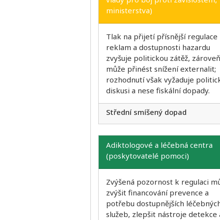
ministerstva)
Tlak na přijetí přísnější regulace
reklam a dostupnosti hazardu
zvyšuje politickou zátěž, zárove
může přinést snížení externalit;
rozhodnutí však vyžaduje politic
diskusi a nese fiskální dopady.
Střední smíšený dopad
Adiktologové a léčebná centra
(poskytovatelé pomoci)
Zvýšená pozornost k regulaci m
zvýšit financování prevence a
potřebu dostupnějších léčebnýc
služeb, zlepšit nástroje detekce 