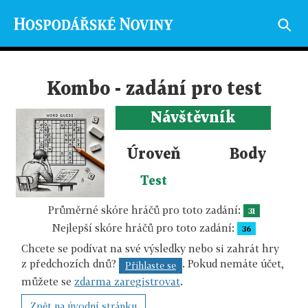
Kombo - zadání pro test
Návštěvník
Úroveň
Body
Test
Průměrné skóre hráčů pro toto zadání:
31
Nejlepší skóre hráčů pro toto zadání:
36
Chcete se podívat na své výsledky nebo si zahrát hry
z předchozích dnů?
. Pokud nemáte účet,
Přihlaste se
můžete se
zdarma zaregistrovat
.
Zpět na úvodní stránku